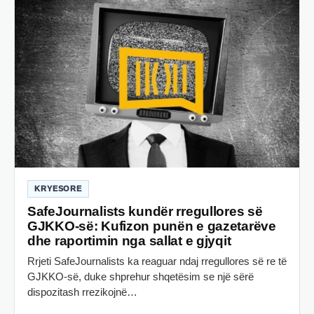
KRYESORE
SafeJournalists kundër rregullores së
GJKKO-së: Kufizon punën e gazetarëve
dhe raportimin nga sallat e gjyqit
Rrjeti SafeJournalists ka reaguar ndaj rregullores së re të
GJKKO-së, duke shprehur shqetësim se një sërë
dispozitash rrezikojnë…