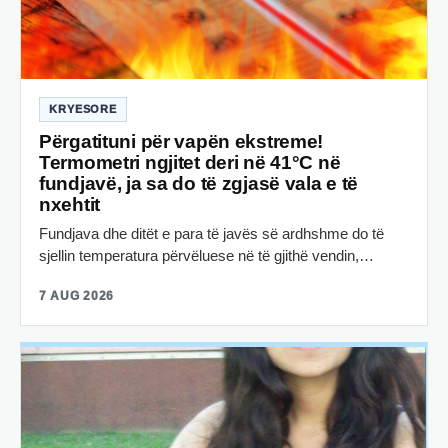
KRYESORE
Përgatituni për vapën ekstreme!
Termometri ngjitet deri në 41°C në
fundjavë, ja sa do të zgjasë vala e të
nxehtit
Fundjava dhe ditët e para të javës së ardhshme do të
sjellin temperatura përvëluese në të gjithë vendin,…
7 AUG 2026