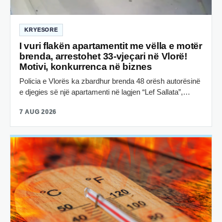
KRYESORE
I vuri flakën apartamentit me vëlla e motër
brenda, arrestohet 33-vjeçari në Vlorë!
Motivi, konkurrenca në biznes
Policia e Vlorës ka zbardhur brenda 48 orësh autorësinë
e djegies së një apartamenti në lagjen “Lef Sallata”,…
7 AUG 2026