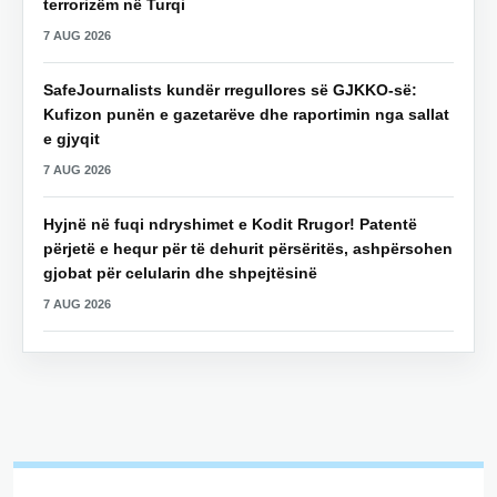
terrorizëm në Turqi
7 AUG 2026
SafeJournalists kundër rregullores së GJKKO-së:
Kufizon punën e gazetarëve dhe raportimin nga sallat
e gjyqit
7 AUG 2026
Hyjnë në fuqi ndryshimet e Kodit Rrugor! Patentë
përjetë e hequr për të dehurit përsëritës, ashpërsohen
gjobat për celularin dhe shpejtësinë
7 AUG 2026