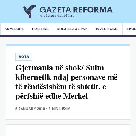
KRYESORE
POLITIKË
DREJTËSI & SPAK
INVESTIGIME
EKO
BOTA
Gjermania në shok/ Sulm
kibernetik ndaj personave më
të rëndësishëm të shtetit, e
përfshië edhe Merkel
5 JANUARY 2019
· 2 MIN LEXIM