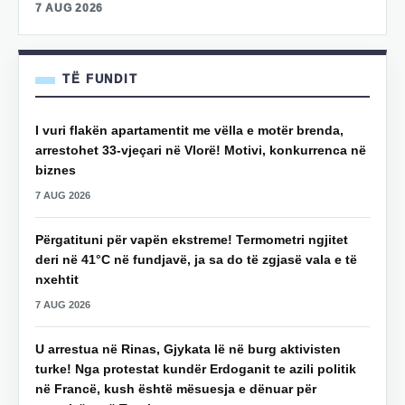
7 AUG 2026
TË FUNDIT
I vuri flakën apartamentit me vëlla e motër brenda,
arrestohet 33-vjeçari në Vlorë! Motivi, konkurrenca në
biznes
7 AUG 2026
Përgatituni për vapën ekstreme! Termometri ngjitet
deri në 41°C në fundjavë, ja sa do të zgjasë vala e të
nxehtit
7 AUG 2026
U arrestua në Rinas, Gjykata lë në burg aktivisten
turke! Nga protestat kundër Erdoganit te azili politik
në Francë, kush është mësuesja e dënuar për