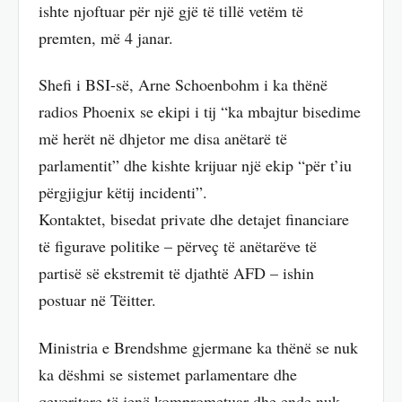
ishte njoftuar për një gjë të tillë vetëm të
premten, më 4 janar.
Shefi i BSI-së, Arne Schoenbohm i ka thënë
radios Phoenix se ekipi i tij “ka mbajtur bisedime
më herët në dhjetor me disa anëtarë të
parlamentit” dhe kishte krijuar një ekip “për t’iu
përgjigjur këtij incidenti”.
Kontaktet, bisedat private dhe detajet financiare
të figurave politike – përveç të anëtarëve të
partisë së ekstremit të djathtë AFD – ishin
postuar në Tëitter.
Ministria e Brendshme gjermane ka thënë se nuk
ka dëshmi se sistemet parlamentare dhe
qeveritare të jenë komprometuar dhe ende nuk