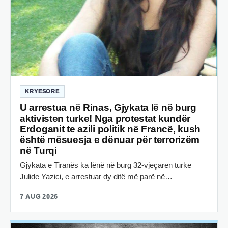
KRYESORE
U arrestua në Rinas, Gjykata lë në burg
aktivisten turke! Nga protestat kundër
Erdoganit te azili politik në Francë, kush
është mësuesja e dënuar për terrorizëm
në Turqi
Gjykata e Tiranës ka lënë në burg 32-vjeçaren turke
Julide Yazici, e arrestuar dy ditë më parë në…
7 AUG 2026