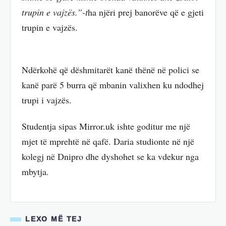
trupin e vajzës.”-t
ha njëri prej banorëve që e gjeti
trupin e vajzës.
Ndërkohë që dëshmitarët kanë thënë në polici se
kanë parë 5 burra që mbanin valixhen ku ndodhej
trupi i vajzës.
Studentja sipas Mirror.uk ishte goditur me një
mjet të mprehtë në qafë. Daria studionte në një
kolegj në Dnipro dhe dyshohet se ka vdekur nga
mbytja.
LEXO MË TEJ