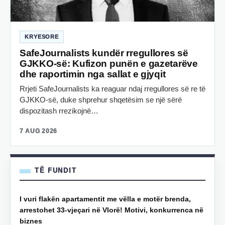
KRYESORE
SafeJournalists kundër rregullores së
GJKKO-së: Kufizon punën e gazetarëve
dhe raportimin nga sallat e gjyqit
Rrjeti SafeJournalists ka reaguar ndaj rregullores së re të
GJKKO-së, duke shprehur shqetësim se një sërë
dispozitash rrezikojnë…
7 AUG 2026
TË FUNDIT
I vuri flakën apartamentit me vëlla e motër brenda,
arrestohet 33-vjeçari në Vlorë! Motivi, konkurrenca në
biznes