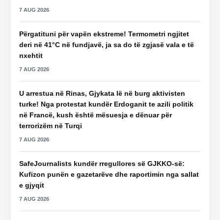
7 AUG 2026
Përgatituni për vapën ekstreme! Termometri ngjitet
deri në 41°C në fundjavë, ja sa do të zgjasë vala e të
nxehtit
7 AUG 2026
U arrestua në Rinas, Gjykata lë në burg aktivisten
turke! Nga protestat kundër Erdoganit te azili politik
në Francë, kush është mësuesja e dënuar për
terrorizëm në Turqi
7 AUG 2026
SafeJournalists kundër rregullores së GJKKO-së:
Kufizon punën e gazetarëve dhe raportimin nga sallat
e gjyqit
7 AUG 2026