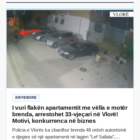
KRYESORE
I vuri flakën apartamentit me vëlla e motër
brenda, arrestohet 33-vjeçari në Vlorë!
Motivi, konkurrenca në biznes
Policia e Vlorës ka zbardhur brenda 48 orësh autorësinë
e djegies së një apartamenti në lagjen “Lef Sallata”,…