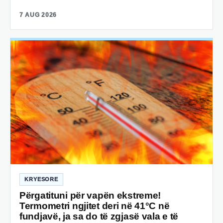
7 AUG 2026
KRYESORE
Përgatituni për vapën ekstreme!
Termometri ngjitet deri në 41°C në
fundjavë, ja sa do të zgjasë vala e të