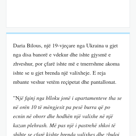
Daria Bilous, një 19-vjeçare nga Ukraina u gjet
nga disa banorë e vdekur dhe ishte gjysmë e
zhveshur, por çfarë ishte më e tmerrshme akoma
ishte se u gjet brenda një valixheje. E reja
mbante veshur vetëm reçipetat dhe pantallonat.
”N
jë fqinj nga blloku jonë i apartamenteve tha se
në orën 10 të mëngjesit pa pesë burra që po
ecnin në oborr dhe hodhën një valixhe në një
kazan plehrash. Më pas një i pastrehë shkoi të
shihte se çfarë kishte brenda valixhes dhe zbuloi