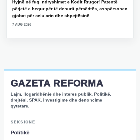
Hyjnë në fuqi ndryshimet e Kodit Rrugor! Patentë
përjetë e hequr për të dehurit përsëritës, ashpërsohen
gjobat për celularin dhe shpejtësinë
7 AUG 2026
GAZETA REFORMA
Lajm, llogaridhënie dhe interes publik. Politikë,
drejtësi, SPAK, investigime dhe denoncime
qytetare.
SEKSIONE
Politikë