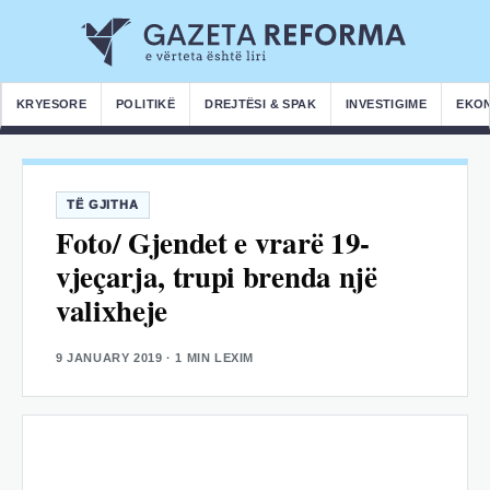
KRYESORE
POLITIKË
DREJTËSI & SPAK
INVESTIGIME
EKO
TË GJITHA
Foto/ Gjendet e vrarë 19-
vjeçarja, trupi brenda një
valixheje
9 JANUARY 2019
· 1 MIN LEXIM