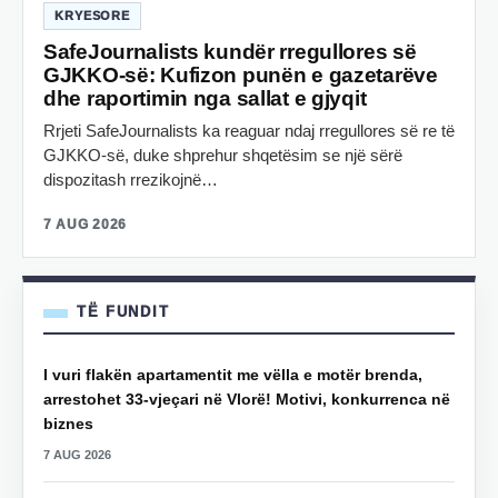
KRYESORE
SafeJournalists kundër rregullores së
GJKKO-së: Kufizon punën e gazetarëve
dhe raportimin nga sallat e gjyqit
Rrjeti SafeJournalists ka reaguar ndaj rregullores së re të
GJKKO-së, duke shprehur shqetësim se një sërë
dispozitash rrezikojnë…
7 AUG 2026
TË FUNDIT
I vuri flakën apartamentit me vëlla e motër brenda,
arrestohet 33-vjeçari në Vlorë! Motivi, konkurrenca në
biznes
7 AUG 2026