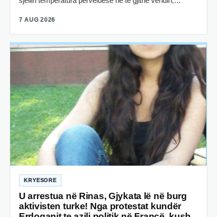
sjellin temperatura përvëluese në të gjithë vendin,…
7 AUG 2026
KRYESORE
U arrestua në Rinas, Gjykata lë në burg
aktivisten turke! Nga protestat kundër
Erdoganit te azili politik në Francë, kush