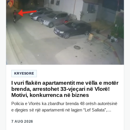
KRYESORE
I vuri flakën apartamentit me vëlla e motër
brenda, arrestohet 33-vjeçari në Vlorë!
Motivi, konkurrenca në biznes
Policia e Vlorës ka zbardhur brenda 48 orësh autorësinë
e djegies së një apartamenti në lagjen “Lef Sallata”,…
7 AUG 2026