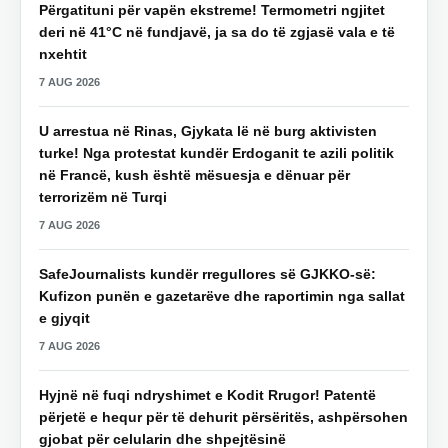
Përgatituni për vapën ekstreme! Termometri ngjitet
deri në 41°C në fundjavë, ja sa do të zgjasë vala e të
nxehtit
7 AUG 2026
U arrestua në Rinas, Gjykata lë në burg aktivisten
turke! Nga protestat kundër Erdoganit te azili politik
në Francë, kush është mësuesja e dënuar për
terrorizëm në Turqi
7 AUG 2026
SafeJournalists kundër rregullores së GJKKO-së:
Kufizon punën e gazetarëve dhe raportimin nga sallat
e gjyqit
7 AUG 2026
Hyjnë në fuqi ndryshimet e Kodit Rrugor! Patentë
përjetë e hequr për të dehurit përsëritës, ashpërsohen
gjobat për celularin dhe shpejtësinë