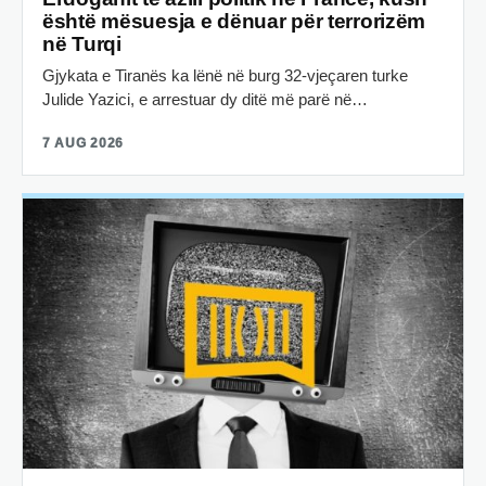
është mësuesja e dënuar për terrorizëm
në Turqi
Gjykata e Tiranës ka lënë në burg 32-vjeçaren turke
Julide Yazici, e arrestuar dy ditë më parë në…
7 AUG 2026