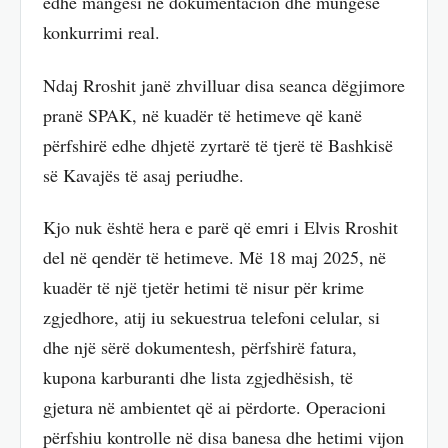
edhe mangësi në dokumentacion dhe mungesë
konkurrimi real.
Ndaj Rroshit janë zhvilluar disa seanca dëgjimore
pranë SPAK, në kuadër të hetimeve që kanë
përfshirë edhe dhjetë zyrtarë të tjerë të Bashkisë
së Kavajës të asaj periudhe.
Kjo nuk është hera e parë që emri i Elvis Rroshit
del në qendër të hetimeve. Më 18 maj 2025, në
kuadër të një tjetër hetimi të nisur për krime
zgjedhore, atij iu sekuestrua telefoni celular, si
dhe një sërë dokumentesh, përfshirë fatura,
kupona karburanti dhe lista zgjedhësish, të
gjetura në ambientet që ai përdorte. Operacioni
përfshiu kontrolle në disa banesa dhe hetimi vijon