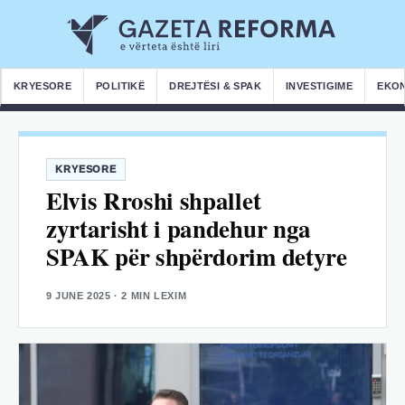
KRYESORE
POLITIKË
DREJTËSI & SPAK
INVESTIGIME
EKO
KRYESORE
Elvis Rroshi shpallet
zyrtarisht i pandehur nga
SPAK për shpërdorim detyre
9 JUNE 2025
· 2 MIN LEXIM