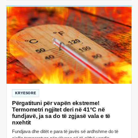
KRYESORE
Përgatituni për vapën ekstreme!
Termometri ngjitet deri në 41°C në
fundjavë, ja sa do të zgjasë vala e të
nxehtit
Fundjava dhe ditët e para të javës së ardhshme do të