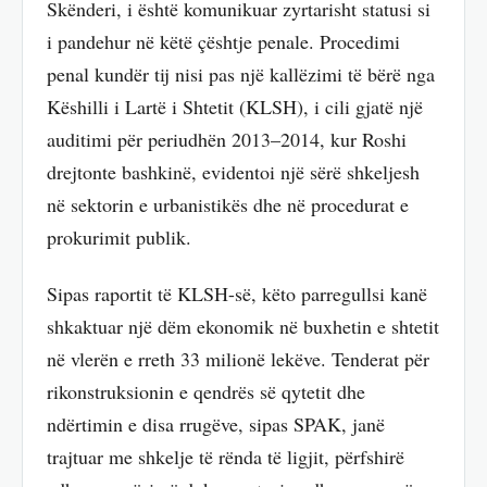
Skënderi, i është komunikuar zyrtarisht statusi si
i pandehur në këtë çështje penale. Procedimi
penal kundër tij nisi pas një kallëzimi të bërë nga
Këshilli i Lartë i Shtetit (KLSH), i cili gjatë një
auditimi për periudhën 2013–2014, kur Roshi
drejtonte bashkinë, evidentoi një sërë shkeljesh
në sektorin e urbanistikës dhe në procedurat e
prokurimit publik.
Sipas raportit të KLSH-së, këto parregullsi kanë
shkaktuar një dëm ekonomik në buxhetin e shtetit
në vlerën e rreth 33 milionë lekëve. Tenderat për
rikonstruksionin e qendrës së qytetit dhe
ndërtimin e disa rrugëve, sipas SPAK, janë
trajtuar me shkelje të rënda të ligjit, përfshirë