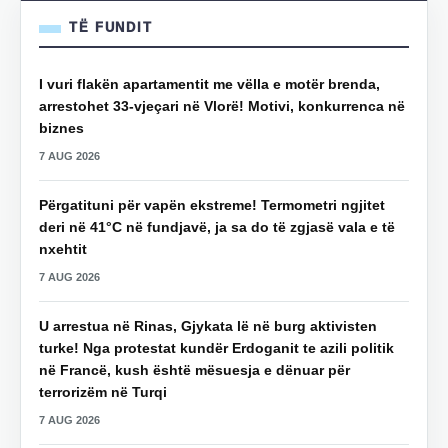
TË FUNDIT
I vuri flakën apartamentit me vëlla e motër brenda,
arrestohet 33-vjeçari në Vlorë! Motivi, konkurrenca në
biznes
7 AUG 2026
Përgatituni për vapën ekstreme! Termometri ngjitet
deri në 41°C në fundjavë, ja sa do të zgjasë vala e të
nxehtit
7 AUG 2026
U arrestua në Rinas, Gjykata lë në burg aktivisten
turke! Nga protestat kundër Erdoganit te azili politik
në Francë, kush është mësuesja e dënuar për
terrorizëm në Turqi
7 AUG 2026