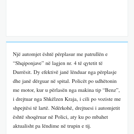
Një automjet është përplasur me patrullën e
“Shqiponjave” në lagjen nr. 4 të qytetit të
Durrësit. Dy efektivë janë lënduar nga përplasje
dhe janë dërguar në spital. Policët po udhëtonin
me motor, kur u përlasën nga makina tip “Benz”,
i drejtuar nga Shkëlzen Kraja, i cili po voziste me
shpejtësi të lartë. Ndërkohë, drejtuesi i automjetit
është shoqëruar në Polici, aty ku po mbahet
aktualisht pa lëndime në trupin e tij.