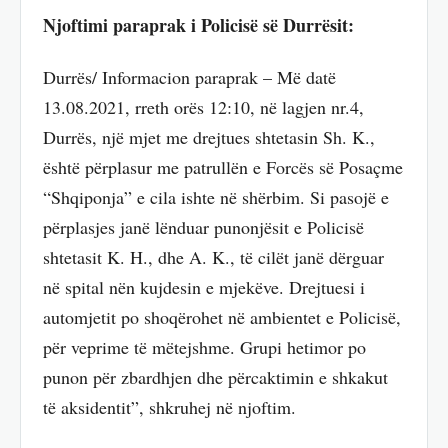
Njoftimi paraprak i Policisë së Durrësit:
Durrës/ Informacion paraprak – Më datë
13.08.2021, rreth orës 12:10, në lagjen nr.4,
Durrës, një mjet me drejtues shtetasin Sh. K.,
është përplasur me patrullën e Forcës së Posaçme
“Shqiponja” e cila ishte në shërbim. Si pasojë e
përplasjes janë lënduar punonjësit e Policisë
shtetasit K. H., dhe A. K., të cilët janë dërguar
në spital nën kujdesin e mjekëve. Drejtuesi i
automjetit po shoqërohet në ambientet e Policisë,
për veprime të mëtejshme. Grupi hetimor po
punon për zbardhjen dhe përcaktimin e shkakut
të aksidentit”, shkruhej në njoftim.