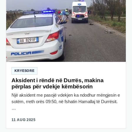
KRYESORE
Aksident i rëndë në Durrës, makina
përplas për vdekje këmbësorin
Një aksident me pasojë vdekjen ka ndodhur mëngjesin e
sotëm, rreth orës 09:50, në fshatin Hamallaj të Durrësit.
…
11 AUG 2025