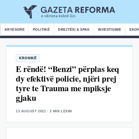
KRYESORE
POLITIKË
DREJTËSI & SPAK
INVESTIGIME
EKO
KRONIKË
E rëndë! “Benzi” përplas keq
dy efektivë policie, njëri prej
tyre te Trauma me mpiksje
gjaku
13 AUGUST 2021
· 2 MIN LEXIM