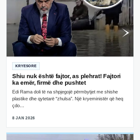
KRYESORE
Shiu nuk është fajtor, as plehrat! Fajtori
ka emër, firmë dhe pushtet
Edi Rama doli të na shpjegojë përmbytjet me shishe
plastike dhe qytetarë “zhulsa”. Një kryeministër që heq
çdo…
8 JAN 2026