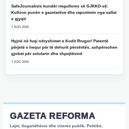
SafeJournalists kundër rregullores së GJKKO-së:
Kufizon punën e gazetarëve dhe raportimin nga sallat
e gjyqit
7 AUG 2026
Hyjnë në fuqi ndryshimet e Kodit Rrugor! Patentë
përjetë e hequr për të dehurit përsëritës, ashpërsohen
gjobat për celularin dhe shpejtësinë
7 AUG 2026
GAZETA REFORMA
Lajm, llogaridhënie dhe interes publik. Politikë,