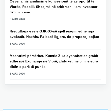
Qeveria nis anulimin e koncesionit të aeroportit të
Vlorës, Pacolli: Shkojmë në arbitrazh, kam investuar
320 mln euro
5 AUG 2026
Rregullorja e re e GJKKO-së sjell reagim edhe nga
avokatët, Haxhia: Pa bazë ligjore, do propozoj bojkot
5 AUG 2026
Mashtrimi përsëritet/ Kumrie Zika dyshohet se grabit
edhe një Exchange në Vlorë, zhduket me 5 mijë euro
ditën e parë të punës
5 AUG 2026