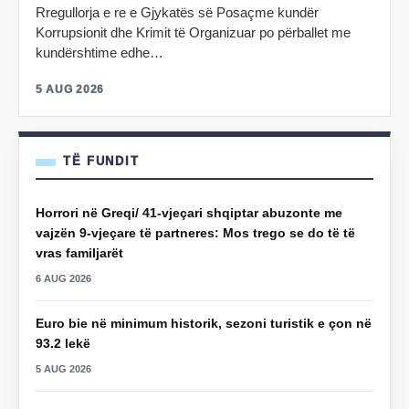
Rregullorja e re e Gjykatës së Posaçme kundër
Korrupsionit dhe Krimit të Organizuar po përballet me
kundërshtime edhe…
5 AUG 2026
TË FUNDIT
Horrori në Greqi/ 41-vjeçari shqiptar abuzonte me
vajzën 9-vjeçare të partneres: Mos trego se do të të
vras familjarët
6 AUG 2026
Euro bie në minimum historik, sezoni turistik e çon në
93.2 lekë
5 AUG 2026