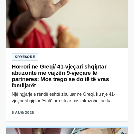
KRYESORE
Horrori në Greqi/ 41-vjeçari shqiptar
abuzonte me vajzën 9-vjeçare të
partneres: Mos trego se do të të vras
familjarët
Një ngjarje e rëndë është zbuluar në Greqi, ku një 41-
vjeçar shqiptar është arrestuar pasi akuzohet se ka…
6 AUG 2026