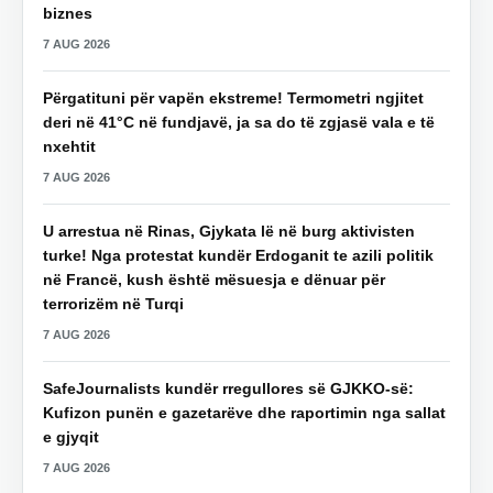
biznes
7 AUG 2026
Përgatituni për vapën ekstreme! Termometri ngjitet
deri në 41°C në fundjavë, ja sa do të zgjasë vala e të
nxehtit
7 AUG 2026
U arrestua në Rinas, Gjykata lë në burg aktivisten
turke! Nga protestat kundër Erdoganit te azili politik
në Francë, kush është mësuesja e dënuar për
terrorizëm në Turqi
7 AUG 2026
SafeJournalists kundër rregullores së GJKKO-së:
Kufizon punën e gazetarëve dhe raportimin nga sallat
e gjyqit
7 AUG 2026