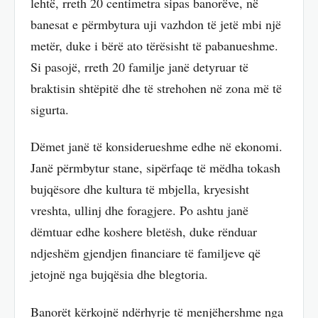
lehtë, rreth 20 centimetra sipas banorëve, në
banesat e përmbytura uji vazhdon të jetë mbi një
metër, duke i bërë ato tërësisht të pabanueshme.
Si pasojë, rreth 20 familje janë detyruar të
braktisin shtëpitë dhe të strehohen në zona më të
sigurta.
Dëmet janë të konsiderueshme edhe në ekonomi.
Janë përmbytur stane, sipërfaqe të mëdha tokash
bujqësore dhe kultura të mbjella, kryesisht
vreshta, ullinj dhe foragjere. Po ashtu janë
dëmtuar edhe koshere bletësh, duke rënduar
ndjeshëm gjendjen financiare të familjeve që
jetojnë nga bujqësia dhe blegtoria.
Banorët kërkojnë ndërhyrje të menjëhershme nga