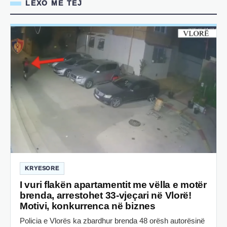
LEXO MË TEJ
KRYESORE
I vuri flakën apartamentit me vëlla e motër
brenda, arrestohet 33-vjeçari në Vlorë!
Motivi, konkurrenca në biznes
Policia e Vlorës ka zbardhur brenda 48 orësh autorësinë