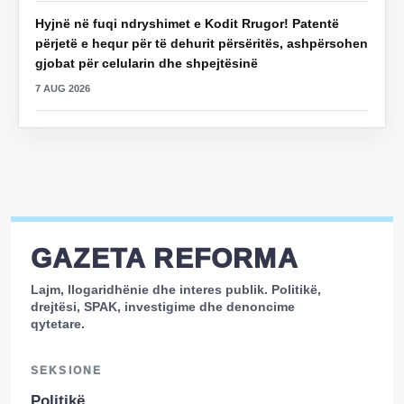
Hyjnë në fuqi ndryshimet e Kodit Rrugor! Patentë
përjetë e hequr për të dehurit përsëritës, ashpërsohen
gjobat për celularin dhe shpejtësinë
7 AUG 2026
GAZETA REFORMA
Lajm, llogaridhënie dhe interes publik. Politikë,
drejtësi, SPAK, investigime dhe denoncime
qytetare.
SEKSIONE
Politikë