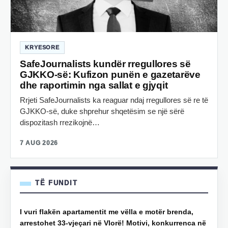
KRYESORE
SafeJournalists kundër rregullores së
GJKKO-së: Kufizon punën e gazetarëve
dhe raportimin nga sallat e gjyqit
Rrjeti SafeJournalists ka reaguar ndaj rregullores së re të
GJKKO-së, duke shprehur shqetësim se një sërë
dispozitash rrezikojnë…
7 AUG 2026
TË FUNDIT
I vuri flakën apartamentit me vëlla e motër brenda,
arrestohet 33-vjeçari në Vlorë! Motivi, konkurrenca në