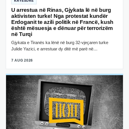
KRYESORE
U arrestua në Rinas, Gjykata lë në burg
aktivisten turke! Nga protestat kundër
Erdoganit te azili politik në Francë, kush
është mësuesja e dënuar për terrorizëm
në Turqi
Gjykata e Tiranës ka lënë në burg 32-vjeçaren turke
Julide Yazici, e arrestuar dy ditë më parë në…
7 AUG 2026