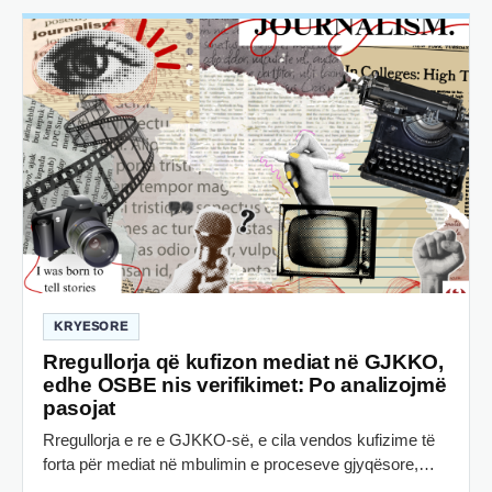
KRYESORE
Rregullorja që kufizon mediat në GJKKO,
edhe OSBE nis verifikimet: Po analizojmë
pasojat
Rregullorja e re e GJKKO-së, e cila vendos kufizime të
forta për mediat në mbulimin e proceseve gjyqësore,…