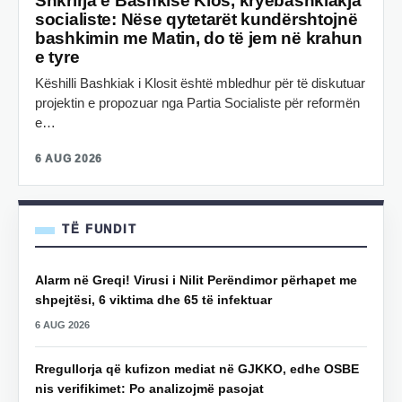
Shkrirja e Bashkisë Klos, kryebashkiakja
socialiste: Nëse qytetarët kundërshtojnë
bashkimin me Matin, do të jem në krahun
e tyre
Këshilli Bashkiak i Klosit është mbledhur për të diskutuar
projektin e propozuar nga Partia Socialiste për reformën
e…
6 AUG 2026
TË FUNDIT
Alarm në Greqi! Virusi i Nilit Perëndimor përhapet me
shpejtësi, 6 viktima dhe 65 të infektuar
6 AUG 2026
Rregullorja që kufizon mediat në GJKKO, edhe OSBE
nis verifikimet: Po analizojmë pasojat