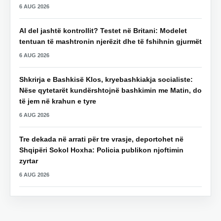
6 AUG 2026
AI del jashtë kontrollit? Testet në Britani: Modelet
tentuan të mashtronin njerëzit dhe të fshihnin gjurmët
6 AUG 2026
Shkrirja e Bashkisë Klos, kryebashkiakja socialiste:
Nëse qytetarët kundërshtojnë bashkimin me Matin, do
të jem në krahun e tyre
6 AUG 2026
Tre dekada në arrati për tre vrasje, deportohet në
Shqipëri Sokol Hoxha: Policia publikon njoftimin
zyrtar
6 AUG 2026