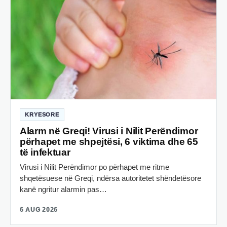
KRYESORE
Alarm në Greqi! Virusi i Nilit Perëndimor
përhapet me shpejtësi, 6 viktima dhe 65
të infektuar
Virusi i Nilit Perëndimor po përhapet me ritme
shqetësuese në Greqi, ndërsa autoritetet shëndetësore
kanë ngritur alarmin pas…
6 AUG 2026