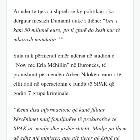
Ai ndër të tjera u shpreh se ky politikan i ka
dërguar mesazh Dumanit duke i thënë: “
Unë i
kam 50 milionë euro, po ti çfarë do kesh kur të
mbarosh mandatin ?”
Sula nuk përmendi emër ndërsa në studion e
“Now me Erla Mëhillin” në Euroneës, të
pranishmit përmendën Arben Ndokën, emri i të
cilit doli në operacionin e fundit të SPAK që
goditi 7 grupe kriminale.
“Kemi disa informacione që kanë filluar
kërcënimet ndaj familjarëve të prokurorëve të
SPAK-ut, madje dhe jashtë shtetit. Madje po them
që edhe një ministër, apo një tjetër që është në