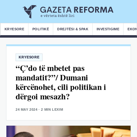
KRYESORE
POLITIKË
DREJTËSI & SPAK
INVESTIGIME
EKO
KRYESORE
“Ç’do të mbetet pas
mandatit?”/ Dumani
kërcënohet, cili politikan i
dërgoi mesazh?
24 MAY 2024
· 2 MIN LEXIM