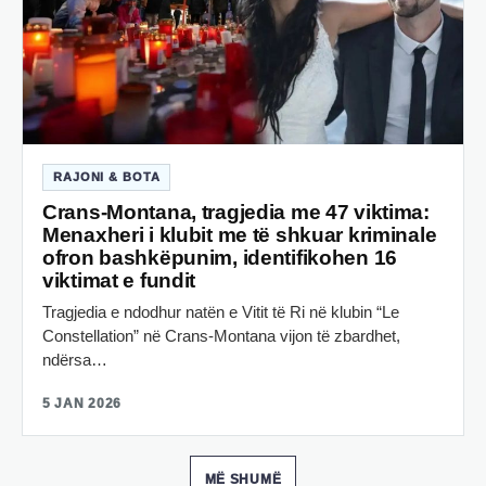
RAJONI & BOTA
Crans-Montana, tragjedia me 47 viktima:
Menaxheri i klubit me të shkuar kriminale
ofron bashkëpunim, identifikohen 16
viktimat e fundit
Tragjedia e ndodhur natën e Vitit të Ri në klubin “Le
Constellation” në Crans-Montana vijon të zbardhet,
ndërsa…
5 JAN 2026
MË SHUMË