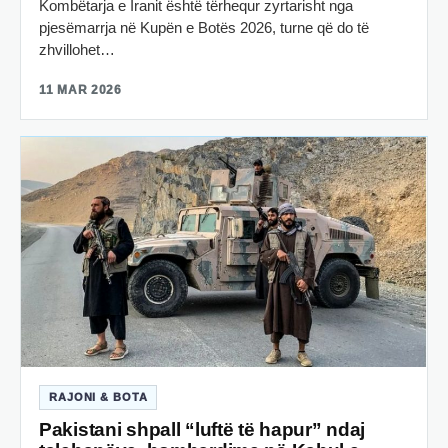
Kombëtarja e Iranit është tërhequr zyrtarisht nga
pjesëmarrja në Kupën e Botës 2026, turne që do të
zhvillohet…
11 MAR 2026
RAJONI & BOTA
Pakistani shpall “luftë të hapur” ndaj