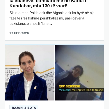
talebanëve, bombardime në Kabul e
Kandahar, mbi 130 të vrarë
Situata mes Pakistanit dhe Afganistanit ka hyrë në një
fazë të rrezikshme përshkallëzimi, pasi qeveria
pakistaneze shpalli “luftë…
27 FEB 2026
RAJONI & BOTA