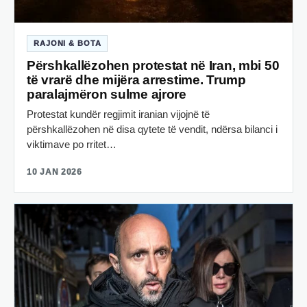
RAJONI & BOTA
Përshkallëzohen protestat në Iran, mbi 50
të vrarë dhe mijëra arrestime. Trump
paralajmëron sulme ajrore
Protestat kundër regjimit iranian vijojnë të
përshkallëzohen në disa qytete të vendit, ndërsa bilanci i
viktimave po rritet…
10 JAN 2026