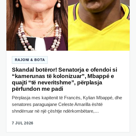
RAJONI & BOTA
Skandal botëror! Senatorja e ofendoi si
“kamerunas të kolonizuar”, Mbappé e
quajti “të neveritshme”, përplasja
përfundon me padi
Përplasja mes kapitenit të Francës, Kylian Mbappé, dhe
senatores paraguajane Celeste Amarilla është
shndërruar në një çështje ndërkombëtare,…
7 JUL 2026