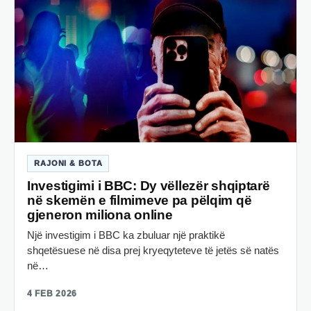
RAJONI & BOTA
Investigimi i BBC: Dy vëllezër shqiptarë
në skemën e filmimeve pa pëlqim që
gjeneron miliona online
Një investigim i BBC ka zbuluar një praktikë
shqetësuese në disa prej kryeqyteteve të jetës së natës
në…
4 FEB 2026