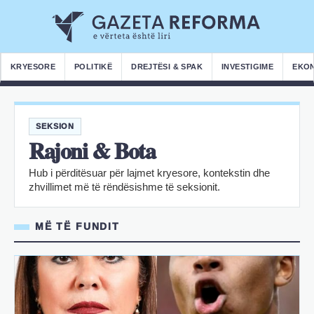
KRYESORE
POLITIKË
DREJTËSI & SPAK
INVESTIGIME
EKO
SEKSION
Rajoni & Bota
Hub i përditësuar për lajmet kryesore, kontekstin dhe
zhvillimet më të rëndësishme të seksionit.
MË TË FUNDIT