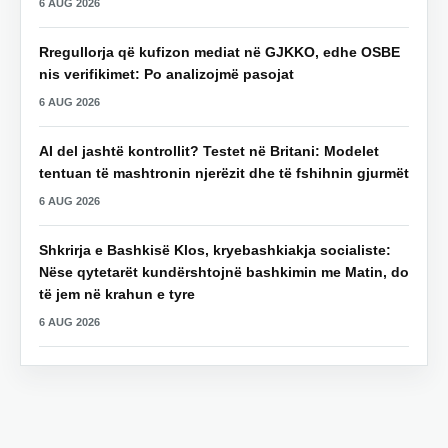
6 AUG 2026
Rregullorja që kufizon mediat në GJKKO, edhe OSBE
nis verifikimet: Po analizojmë pasojat
6 AUG 2026
AI del jashtë kontrollit? Testet në Britani: Modelet
tentuan të mashtronin njerëzit dhe të fshihnin gjurmët
6 AUG 2026
Shkrirja e Bashkisë Klos, kryebashkiakja socialiste:
Nëse qytetarët kundërshtojnë bashkimin me Matin, do
të jem në krahun e tyre
6 AUG 2026