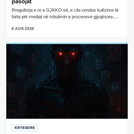
pasojat
Rregullorja e re e GJKKO-së, e cila vendos kufizime të
forta për mediat në mbulimin e proceseve gjyqësore,…
6 AUG 2026
KRYESORE