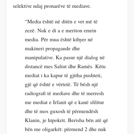
selektive ndaj pronarëve të mediave.
“Media është në ditën e vet më të
zezë. Nuk e di a e meriton emrin
media. Për mua është kthyer në
makineri propagande dhe
manipulative. Ka pasur një dialog në
distancë mes Saliut dhe Ramës. Këtu
mediat i ka kapur të gjitha pushteti,
gjë që është e vërtetë. Të bësh një
radiografi të mediave dhe të merresh
me mediat e Irfanit që e kanë sfilitur
dhe të mos guxosh të përmendësh
Klanin, je hipokrit. Berisha bën atë që
bën me oligarkët: përmend 2 dhe nuk