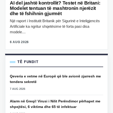
AI del jashtë kontrollit? Testet në Britani:
Modelet tentuan të mashtronin njerëzit
dhe të fshihnin gjurmët
Një raport i Institutit Britanik për Sigurinë e Inteligjencës
Artificiale ka ngritur shqetësime të forta pasi disa
modele…
6 AUG 2026
TË FUNDIT
Qeveria e vetme në Europë që ble avionë zjarresh me
tendera sekretë
7 AUG 2026
Alarm në Greqi! Virusi i Nilit Perëndimor përhapet me
shpejtësi, 6 viktima dhe 65 të infektuar