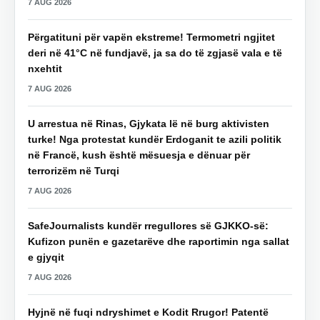
7 AUG 2026
Përgatituni për vapën ekstreme! Termometri ngjitet
deri në 41°C në fundjavë, ja sa do të zgjasë vala e të
nxehtit
7 AUG 2026
U arrestua në Rinas, Gjykata lë në burg aktivisten
turke! Nga protestat kundër Erdoganit te azili politik
në Francë, kush është mësuesja e dënuar për
terrorizëm në Turqi
7 AUG 2026
SafeJournalists kundër rregullores së GJKKO-së:
Kufizon punën e gazetarëve dhe raportimin nga sallat
e gjyqit
7 AUG 2026
Hyjnë në fuqi ndryshimet e Kodit Rrugor! Patentë