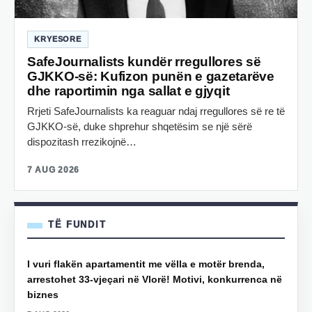
KRYESORE
SafeJournalists kundër rregullores së
GJKKO-së: Kufizon punën e gazetarëve
dhe raportimin nga sallat e gjyqit
Rrjeti SafeJournalists ka reaguar ndaj rregullores së re të
GJKKO-së, duke shprehur shqetësim se një sërë
dispozitash rrezikojnë…
7 AUG 2026
TË FUNDIT
I vuri flakën apartamentit me vëlla e motër brenda,
arrestohet 33-vjeçari në Vlorë! Motivi, konkurrenca në
biznes