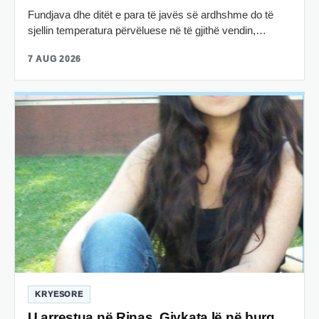
Fundjava dhe ditët e para të javës së ardhshme do të
sjellin temperatura përvëluese në të gjithë vendin,…
7 AUG 2026
KRYESORE
U arrestua në Rinas, Gjykata lë në burg