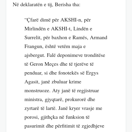
Në deklaratën e tij, Berisha tha:
“Çfarë dimë për AKSHI-n, për
Mirlindën e AKSHI-t, Lindën e
Surrelit, për baxhon e Ramës, Armand
Frangun, është vetëm maja e
ajsbergut. Falë deponimeve tronditëse
të Geron Meçes dhe të tjerëve të
penduar, si dhe fonotekës së Ergys
Agasit, janë zbuluar krime
monstruoze. Aty janë të regjistruar
ministra, gjyqtarë, prokurorë dhe
zyrtarë të lartë. Janë kryer vrasje me
porosi, gjithçka në funksion të
pasurimit dhe përfitimit të zgjedhjeve