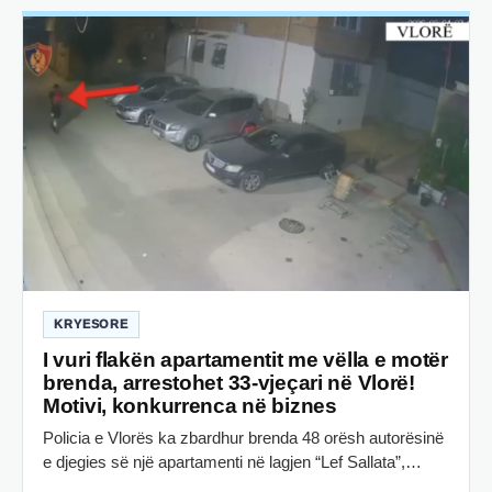
KRYESORE
I vuri flakën apartamentit me vëlla e motër
brenda, arrestohet 33-vjeçari në Vlorë!
Motivi, konkurrenca në biznes
Policia e Vlorës ka zbardhur brenda 48 orësh autorësinë
e djegies së një apartamenti në lagjen “Lef Sallata”,…