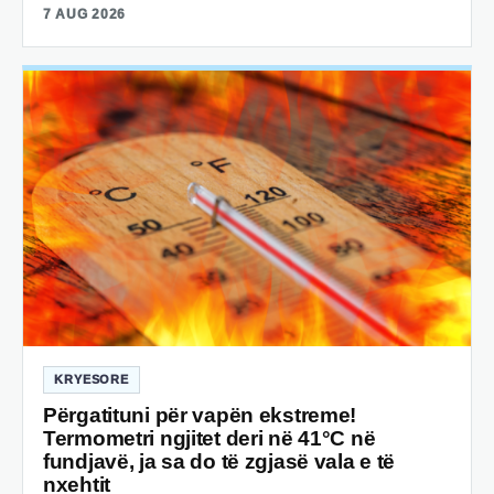
7 AUG 2026
KRYESORE
Përgatituni për vapën ekstreme!
Termometri ngjitet deri në 41°C në
fundjavë, ja sa do të zgjasë vala e të
nxehtit