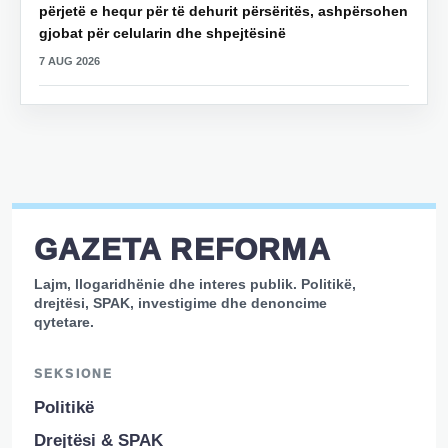
përjetë e hequr për të dehurit përsëritës, ashpërsohen
gjobat për celularin dhe shpejtësinë
7 AUG 2026
GAZETA REFORMA
Lajm, llogaridhënie dhe interes publik. Politikë,
drejtësi, SPAK, investigime dhe denoncime
qytetare.
SEKSIONE
Politikë
Drejtësi & SPAK