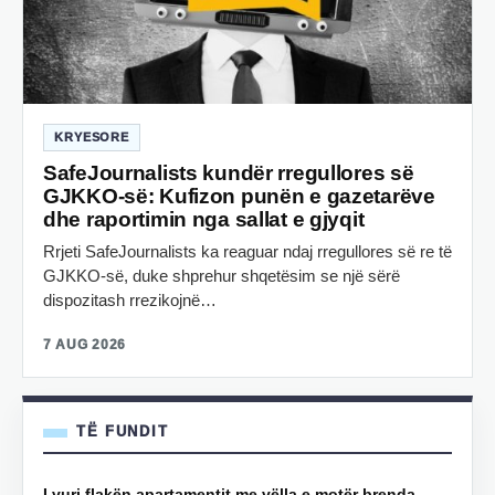
KRYESORE
SafeJournalists kundër rregullores së
GJKKO-së: Kufizon punën e gazetarëve
dhe raportimin nga sallat e gjyqit
Rrjeti SafeJournalists ka reaguar ndaj rregullores së re të
GJKKO-së, duke shprehur shqetësim se një sërë
dispozitash rrezikojnë…
7 AUG 2026
TË FUNDIT
I vuri flakën apartamentit me vëlla e motër brenda,