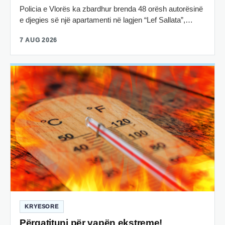
Policia e Vlorës ka zbardhur brenda 48 orësh autorësinë
e djegies së një apartamenti në lagjen “Lef Sallata”,…
7 AUG 2026
KRYESORE
Përgatituni për vapën ekstreme!