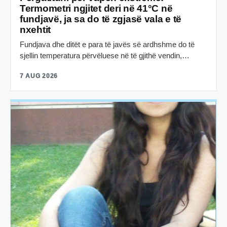
Termometri ngjitet deri në 41°C në
fundjavë, ja sa do të zgjasë vala e të
nxehtit
Fundjava dhe ditët e para të javës së ardhshme do të
sjellin temperatura përvëluese në të gjithë vendin,…
7 AUG 2026