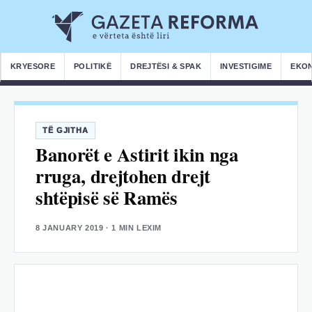
KRYESORE
POLITIKË
DREJTËSI & SPAK
INVESTIGIME
EKO
TË GJITHA
Banorët e Astirit ikin nga
rruga, drejtohen drejt
shtëpisë së Ramës
8 JANUARY 2019
· 1 MIN LEXIM