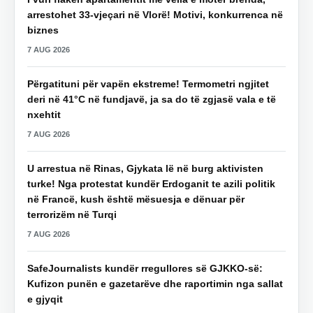
arrestohet 33-vjeçari në Vlorë! Motivi, konkurrenca në
biznes
7 AUG 2026
Përgatituni për vapën ekstreme! Termometri ngjitet
deri në 41°C në fundjavë, ja sa do të zgjasë vala e të
nxehtit
7 AUG 2026
U arrestua në Rinas, Gjykata lë në burg aktivisten
turke! Nga protestat kundër Erdoganit te azili politik
në Francë, kush është mësuesja e dënuar për
terrorizëm në Turqi
7 AUG 2026
SafeJournalists kundër rregullores së GJKKO-së:
Kufizon punën e gazetarëve dhe raportimin nga sallat
e gjyqit