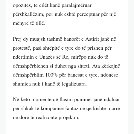
opozitës, të cilët kanë paralajmëruar
përshkallëzim, por nuk është perceptuar për një
mënyrë të tillë.
Prej dy muajsh tashmë banorët e Astirit janë në
protestë, pasi shtëpitë e tyre do të prishen për
ndërtimin e Unazës së Re, mirëpo nuk do të
dëmshpërblehen si duhet nga shteti. Ata kërkojnë
dëmshpërblim 100% për banesat e tyre, ndonëse
shumica nuk i kanë të legalizuara.
Në këto momente që flasim punimet janë ndaluar
për shkak të kompanisë fantazmë që kishte marrë
në dorë të realizonte projektin.