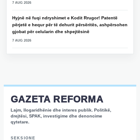
7 AUG 2026
Hyjnë në fuqi ndryshimet e Kodit Rrugor! Patentë
përjetë e hequr për të dehurit përsëritës, ashpërsohen
gjobat për celularin dhe shpejtësinë
7 AUG 2026
GAZETA REFORMA
Lajm, llogaridhënie dhe interes publik. Politikë,
drejtësi, SPAK, investigime dhe denoncime
qytetare.
SEKSIONE