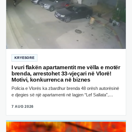
KRYESORE
I vuri flakën apartamentit me vëlla e motër
brenda, arrestohet 33-vjeçari në Vlorë!
Motivi, konkurrenca në biznes
Policia e Vlorës ka zbardhur brenda 48 orësh autorësinë
e djegies së një apartamenti në lagjen “Lef Sallata”,…
7 AUG 2026