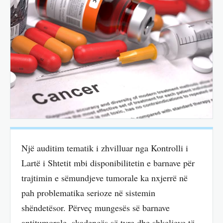
Një auditim tematik i zhvilluar nga Kontrolli i
Lartë i Shtetit mbi disponibilitetin e barnave për
trajtimin e sëmundjeve tumorale ka nxjerrë në
pah problematika serioze në sistemin
shëndetësor. Përveç mungesës së barnave
antitumorale, skadencës së tyre dhe shkeljeve të