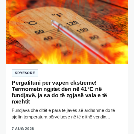
KRYESORE
Përgatituni për vapën ekstreme!
Termometri ngjitet deri në 41°C në
fundjavë, ja sa do të zgjasë vala e të
nxehtit
Fundjava dhe ditët e para të javës së ardhshme do të
sjellin temperatura përvëluese në të gjithë vendin,…
7 AUG 2026