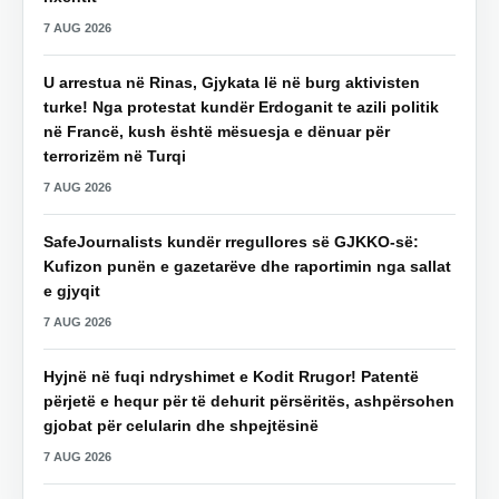
7 AUG 2026
U arrestua në Rinas, Gjykata lë në burg aktivisten
turke! Nga protestat kundër Erdoganit te azili politik
në Francë, kush është mësuesja e dënuar për
terrorizëm në Turqi
7 AUG 2026
SafeJournalists kundër rregullores së GJKKO-së:
Kufizon punën e gazetarëve dhe raportimin nga sallat
e gjyqit
7 AUG 2026
Hyjnë në fuqi ndryshimet e Kodit Rrugor! Patentë
përjetë e hequr për të dehurit përsëritës, ashpërsohen
gjobat për celularin dhe shpejtësinë
7 AUG 2026