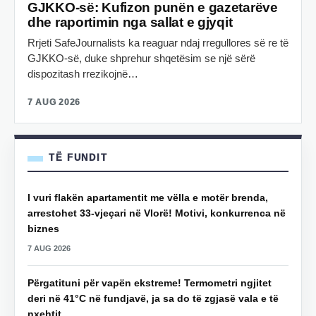
GJKKO-së: Kufizon punën e gazetarëve
dhe raportimin nga sallat e gjyqit
Rrjeti SafeJournalists ka reaguar ndaj rregullores së re të
GJKKO-së, duke shprehur shqetësim se një sërë
dispozitash rrezikojnë…
7 AUG 2026
TË FUNDIT
I vuri flakën apartamentit me vëlla e motër brenda,
arrestohet 33-vjeçari në Vlorë! Motivi, konkurrenca në
biznes
7 AUG 2026
Përgatituni për vapën ekstreme! Termometri ngjitet
deri në 41°C në fundjavë, ja sa do të zgjasë vala e të
nxehtit