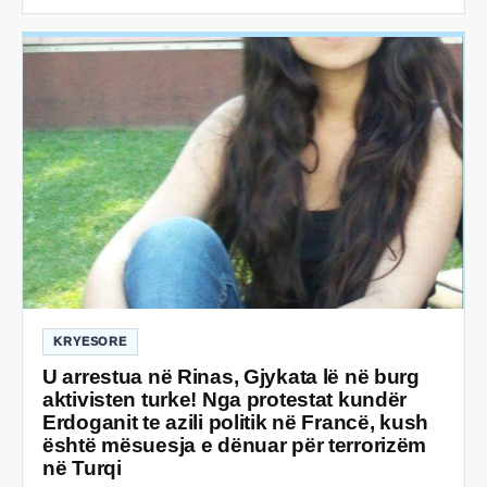
KRYESORE
U arrestua në Rinas, Gjykata lë në burg
aktivisten turke! Nga protestat kundër
Erdoganit te azili politik në Francë, kush
është mësuesja e dënuar për terrorizëm
në Turqi