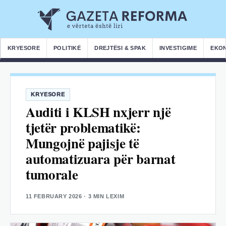
KRYESORE
POLITIKË
DREJTËSI & SPAK
INVESTIGIME
EKO
KRYESORE
Auditi i KLSH nxjerr një
tjetër problematikë:
Mungojnë pajisje të
automatizuara për barnat
tumorale
11 FEBRUARY 2026
· 3 MIN LEXIM