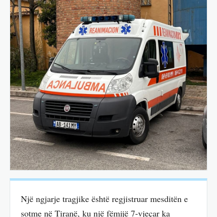
Një ngjarje tragjike është regjistruar mesditën e
sotme në Tiranë, ku një fëmijë 7-vjeçar ka