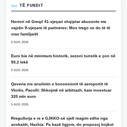
TË FUNDIT
Horrori në Greqi/ 41-vjeçari shqiptar abuzonte me
vajzën 9-vjeçare të partneres: Mos trego se do të të
vras familjarët
6 AUG 2026
Euro bie në minimum historik, sezoni turistik e çon në
93.2 lekë
5 AUG 2026
Qeveria nis anulimin e koncesionit të aeroportit të
Vlorës, Pacolli: Shkojmë në arbitrazh, kam investuar
320 mln euro
5 AUG 2026
Rregullorja e re e GJKKO-së sjell reagim edhe nga
avokatët, Haxhia: Pa bazë ligjore, do propozoj bojkot