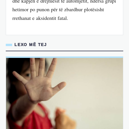
dhe kapjen e drejtuesit të automjetit, ndërsa grupi
hetimor po punon për të zbardhur plotësisht
rrethanat e aksidentit fatal.
LEXO MË TEJ