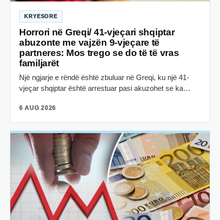
KRYESORE
Horrori në Greqi/ 41-vjeçari shqiptar
abuzonte me vajzën 9-vjeçare të
partneres: Mos trego se do të të vras
familjarët
Një ngjarje e rëndë është zbuluar në Greqi, ku një 41-
vjeçar shqiptar është arrestuar pasi akuzohet se ka…
6 AUG 2026