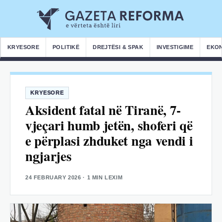
KRYESORE
POLITIKË
DREJTËSI & SPAK
INVESTIGIME
EKO
KRYESORE
Aksident fatal në Tiranë, 7-
vjeçari humb jetën, shoferi që
e përplasi zhduket nga vendi i
ngjarjes
24 FEBRUARY 2026
· 1 MIN LEXIM