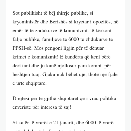
Sot publikisht të bëj thirrje publike, si
kryeministër dhe Berishës si kryetar i opozitës, në
emër të të zhdukurve të komunizmit të kërkoni
falje publike, familjeve të 6000 të zhdukurve të
PPSH-së. Mos pengoni ligjin për të dënuar
krimet e komunizmit! E kundërta që keni bërë
deri tani dhe ju kanë njollosur para kombit për
heshtjen tuaj. Gjaku nuk bëhet ujë, thotë një fjalë
e urtë shqiptare.
Drejtësi për të gjithë shqiptarët që i vrau politika
enveriste për interesa të saj!
Si katër të vrarët e 21 janarit, dhe 6000 të vrarët
e të zhdukurit kufomat janë shqiptare,