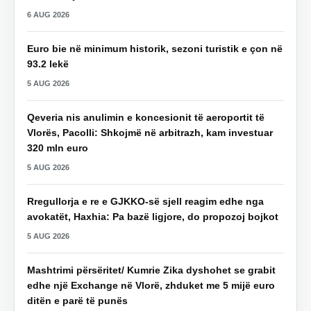
6 AUG 2026
Euro bie në minimum historik, sezoni turistik e çon në
93.2 lekë
5 AUG 2026
Qeveria nis anulimin e koncesionit të aeroportit të
Vlorës, Pacolli: Shkojmë në arbitrazh, kam investuar
320 mln euro
5 AUG 2026
Rregullorja e re e GJKKO-së sjell reagim edhe nga
avokatët, Haxhia: Pa bazë ligjore, do propozoj bojkot
5 AUG 2026
Mashtrimi përsëritet/ Kumrie Zika dyshohet se grabit
edhe një Exchange në Vlorë, zhduket me 5 mijë euro
ditën e parë të punës