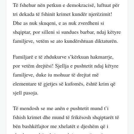
Të fshehur nën petkun e demokracisë, luftuat për
tri dekada të fshinit krimet kundër njerëzimit!
Dhe as nuk skuqeni, e as nuk zverdheni si
shqiptar, por silleni si sundues barbar, ndaj këtyre
familjeve, vetëm se ato kundërshtuan diktaturën.
Familjarë e të zhdukurve s’kërkuan hakmarrje,
por vetëm drejtësi! Sjellja e pushtetit ndaj këtyre
familjeve, duke iu mohuar të drejtat më
elementare të gjetjes së kufomës, është krim që
sjell pasoja.
Të mendosh se me anën e pushtetit mund t’i
fshish krimet dhe mund të frikësosh shqiptarët të
bën bashkëfajtor me xhelatët e djeshëm që i