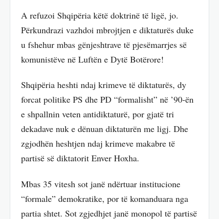
A refuzoi Shqipëria këtë doktrinë të ligë, jo.
Përkundrazi vazhdoi mbrojtjen e diktaturës duke
u fshehur mbas gënjeshtrave të pjesëmarrjes së
komunistëve në Luftën e Dytë Botërore!
Shqipëria heshti ndaj krimeve të diktaturës, dy
forcat politike PS dhe PD “formalisht” në ’90-ën
e shpallnin veten antidiktaturë, por gjatë tri
dekadave nuk e dënuan diktaturën me ligj. Dhe
zgjodhën heshtjen ndaj krimeve makabre të
partisë së diktatorit Enver Hoxha.
Mbas 35 vitesh sot janë ndërtuar institucione
“formale” demokratike, por të komanduara nga
partia shtet. Sot zgjedhjet janë monopol të partisë