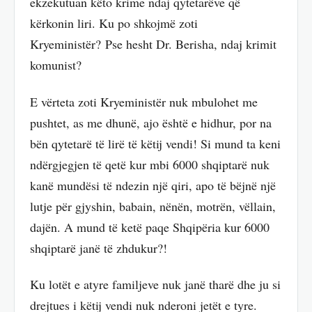
ekzekutuan këto krime ndaj qytetarëve që
kërkonin liri. Ku po shkojmë zoti
Kryeministër? Pse hesht Dr. Berisha, ndaj krimit
komunist?
E vërteta zoti Kryeministër nuk mbulohet me
pushtet, as me dhunë, ajo është e hidhur, por na
bën qytetarë të lirë të këtij vendi! Si mund ta keni
ndërgjegjen të qetë kur mbi 6000 shqiptarë nuk
kanë mundësi të ndezin një qiri, apo të bëjnë një
lutje për gjyshin, babain, nënën, motrën, vëllain,
dajën. A mund të ketë paqe Shqipëria kur 6000
shqiptarë janë të zhdukur?!
Ku lotët e atyre familjeve nuk janë tharë dhe ju si
drejtues i këtij vendi nuk nderoni jetët e tyre.