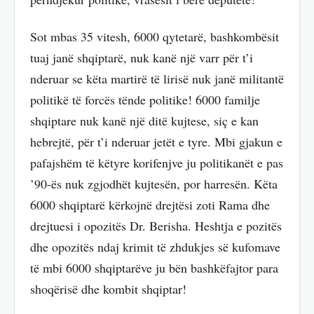
Sot mbas 35 vitesh, 6000 qytetarë, bashkombësit
tuaj janë shqiptarë, nuk kanë një varr për t’i
nderuar se këta martirë të lirisë nuk janë militantë
politikë të forcës tënde politike! 6000 familje
shqiptare nuk kanë një ditë kujtese, siç e kan
hebrejtë, për t’i nderuar jetët e tyre. Mbi gjakun e
pafajshëm të këtyre korifenjve ju politikanët e pas
’90-ës nuk zgjodhët kujtesën, por harresën. Këta
6000 shqiptarë kërkojnë drejtësi zoti Rama dhe
drejtuesi i opozitës Dr. Berisha. Heshtja e pozitës
dhe opozitës ndaj krimit të zhdukjes së kufomave
të mbi 6000 shqiptarëve ju bën bashkëfajtor para
shoqërisë dhe kombit shqiptar!