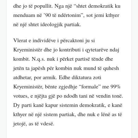
dhe jo të popullit. Nga një “shtet demokratik ku
menduam në ’90 të ndërtonim”, sot jemi kthyer
në një shtet ideologjik partiak.
Vlerat e individëve i përcaktoni ju si
Kryeministër dhe jo kontributi i qytetarëve ndaj
kombit. N.q.s. nuk i përket partisë tënde dhe
jetën ta japësh për kombin nuk mund të quhesh
atdhetar, por armik. Edhe diktatura zoti
Kryeministër, bënte zgjedhje “formale” me 99%
votues, e njëjta gjë po ndodh tani në vendin tonë.
Dy parti kanë kapur sistemin demokratik, e kanë
kthyer në një sistem partiak, dhe nuk e lënë as të
jetojë, as të vdesë.