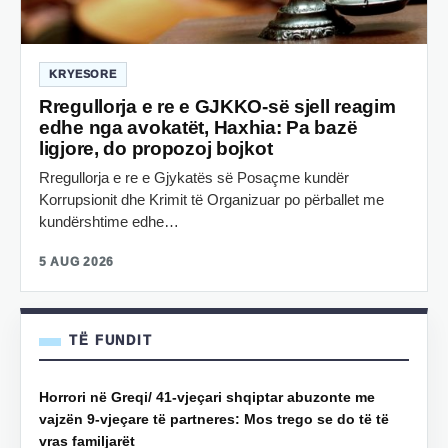
KRYESORE
Rregullorja e re e GJKKO-së sjell reagim
edhe nga avokatët, Haxhia: Pa bazë
ligjore, do propozoj bojkot
Rregullorja e re e Gjykatës së Posaçme kundër
Korrupsionit dhe Krimit të Organizuar po përballet me
kundërshtime edhe…
5 AUG 2026
TË FUNDIT
Horrori në Greqi/ 41-vjeçari shqiptar abuzonte me
vajzën 9-vjeçare të partneres: Mos trego se do të të
vras familjarët