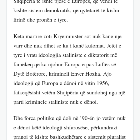
Shqipëria të ishte pjesë e Europës, që vendi të
kishte sistem demokratik, që qytetarët të kishin
lirinë dhe pronën e tyre.
Këta martirë zoti Kryeministër sot nuk kanë një
varr dhe nuk dihet se ku i kanë kufomat. Jetët e
tyre i vrau ideologjia staliniste e diktatorit më
famëkeq që ka njohur Europa e pas Luftës së
Dytë Botërore, krimineli Enver Hoxha. Ajo
ideologji që Europa e dënoi në vitin 1956,
fatkeqësisht vetëm Shqipëria që sundohej nga një
parti kriminele staliniste nuk e dënoi.
Dhe forca politike që doli në ’90-ën jo vetëm nuk
e dënoi këtë ideologji shfarosëse, përkundrazi
pranoi të kishte bashkudhëtare e sistemit pluralist