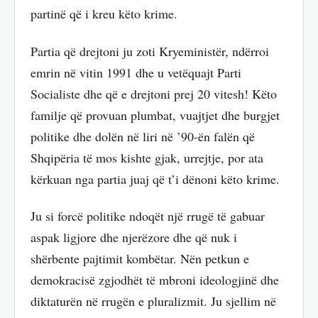
partinë që i kreu këto krime.
Partia që drejtoni ju zoti Kryeministër, ndërroi
emrin në vitin 1991 dhe u vetëquajt Parti
Socialiste dhe që e drejtoni prej 20 vitesh! Këto
familje që provuan plumbat, vuajtjet dhe burgjet
politike dhe dolën në liri në ’90-ën falën që
Shqipëria të mos kishte gjak, urrejtje, por ata
kërkuan nga partia juaj që t’i dënoni këto krime.
Ju si forcë politike ndoqët një rrugë të gabuar
aspak ligjore dhe njerëzore dhe që nuk i
shërbente pajtimit kombëtar. Nën petkun e
demokracisë zgjodhët të mbroni ideologjinë dhe
diktaturën në rrugën e pluralizmit. Ju sjellim në