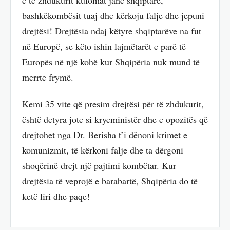
bashkëkombësit tuaj dhe kërkoju falje dhe jepuni
drejtësi! Drejtësia ndaj këtyre shqiptarëve na fut
në Europë, se këto ishin lajmëtarët e parë të
Europës në një kohë kur Shqipëria nuk mund të
merrte frymë.
Kemi 35 vite që presim drejtësi për të zhdukurit,
është detyra jote si kryeministër dhe e opozitës që
drejtohet nga Dr. Berisha t’i dënoni krimet e
komunizmit, të kërkoni falje dhe ta dërgoni
shoqërinë drejt një pajtimi kombëtar. Kur
drejtësia të veprojë e barabartë, Shqipëria do të
ketë liri dhe paqe!