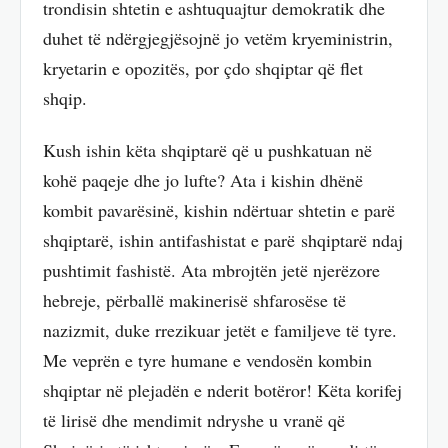
trondisin shtetin e ashtuquajtur demokratik dhe
duhet të ndërgjegjësojnë jo vetëm kryeministrin,
kryetarin e opozitës, por çdo shqiptar që flet
shqip.
Kush ishin këta shqiptarë që u pushkatuan në
kohë paqeje dhe jo lufte? Ata i kishin dhënë
kombit pavarësinë, kishin ndërtuar shtetin e parë
shqiptarë, ishin antifashistat e parë shqiptarë ndaj
pushtimit fashistë. Ata mbrojtën jetë njerëzore
hebreje, përballë makinerisë shfarosëse të
nazizmit, duke rrezikuar jetët e familjeve të tyre.
Me veprën e tyre humane e vendosën kombin
shqiptar në plejadën e nderit botëror! Këta korifej
të lirisë dhe mendimit ndryshe u vranë që