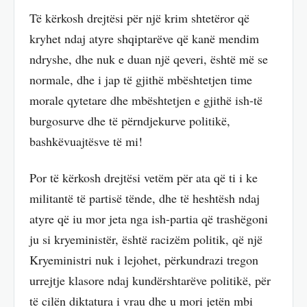
Të kërkosh drejtësi për një krim shtetëror që
kryhet ndaj atyre shqiptarëve që kanë mendim
ndryshe, dhe nuk e duan një qeveri, është më se
normale, dhe i jap të gjithë mbështetjen time
morale qytetare dhe mbështetjen e gjithë ish-të
burgosurve dhe të përndjekurve politikë,
bashkëvuajtësve të mi!
Por të kërkosh drejtësi vetëm për ata që ti i ke
militantë të partisë tënde, dhe të heshtësh ndaj
atyre që iu mor jeta nga ish-partia që trashëgoni
ju si kryeministër, është racizëm politik, që një
Kryeministri nuk i lejohet, përkundrazi tregon
urrejtje klasore ndaj kundërshtarëve politikë, për
të cilën diktatura i vrau dhe u mori jetën mbi