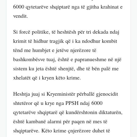
6000 qytetarëve shqiptarë nga të gjitha krahinat e
vendit.
Si forcë politike, të heshtësh për tri dekada ndaj
krimit të hidhur tragjik që i ka ndodhur kombit
tënd me humbjet e jetëve njerëzore të
bashkombësve tuaj, është e papranueshme në një
sistem ku jeta është shenjtë, dhe të bën palë me
xhelatët që i kryen këto krime.
Heshtja juaj si Kryeministër përballë gjenocidit
shtetëror që u krye nga PPSH ndaj 6000
qytetarëve shqiptarë që kundërshtonin diktaturën,
është kambanë alarmi për paqen në mes të
shqiptarëve. Këto krime çnjerëzore duhet të