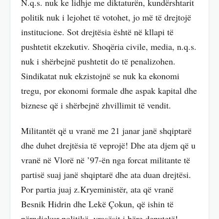
N.q.s. nuk ke lidhje me diktaturën, kundërshtarit
politik nuk i lejohet të votohet, jo më të drejtojë
institucione. Sot drejtësia është në kllapi të
pushtetit ekzekutiv. Shoqëria civile, media, n.q.s.
nuk i shërbejnë pushtetit do të penalizohen.
Sindikatat nuk ekzistojnë se nuk ka ekonomi
tregu, por ekonomi formale dhe aspak kapital dhe
biznese që i shërbejnë zhvillimit të vendit.
Militantët që u vranë me 21 janar janë shqiptarë
dhe duhet drejtësia të veprojë! Dhe ata djem që u
vranë në Vlorë në ’97-ën nga forcat militante të
partisë suaj janë shqiptarë dhe ata duan drejtësi.
Por partia juaj z.Kryeministër, ata që vranë
Besnik Hidrin dhe Lekë Çokun, që ishin të
përndjekur politikë, vrasësit i bëre deputetë!