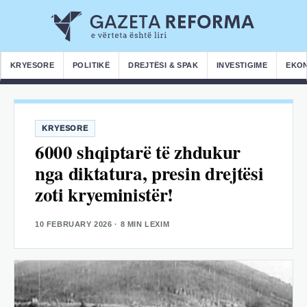
KRYESORE
POLITIKË
DREJTËSI & SPAK
INVESTIGIME
EKO
KRYESORE
6000 shqiptarë të zhdukur
nga diktatura, presin drejtësi
zoti kryeministër!
10 FEBRUARY 2026
· 8 MIN LEXIM