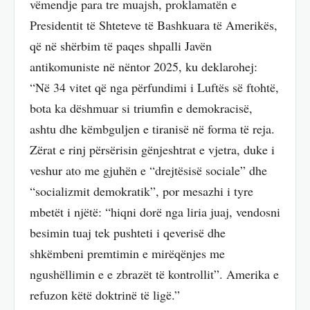
vëmendje para tre muajsh, proklamatën e
Presidentit të Shteteve të Bashkuara të Amerikës,
që në shërbim të paqes shpalli Javën
antikomuniste në nëntor 2025, ku deklarohej:
“Në 34 vitet që nga përfundimi i Luftës së ftohtë,
bota ka dëshmuar si triumfin e demokracisë,
ashtu dhe këmbguljen e tiranisë në forma të reja.
Zërat e rinj përsërisin gënjeshtrat e vjetra, duke i
veshur ato me gjuhën e “drejtësisë sociale” dhe
“socializmit demokratik”, por mesazhi i tyre
mbetët i njëtë: “hiqni dorë nga liria juaj, vendosni
besimin tuaj tek pushteti i qeverisë dhe
shkëmbeni premtimin e mirëqënjes me
ngushëllimin e e zbrazët të kontrollit”. Amerika e
refuzon këtë doktrinë të ligë.”