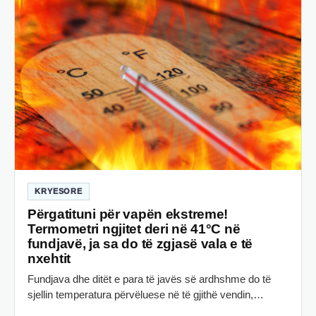
KRYESORE
Përgatituni për vapën ekstreme!
Termometri ngjitet deri në 41°C në
fundjavë, ja sa do të zgjasë vala e të
nxehtit
Fundjava dhe ditët e para të javës së ardhshme do të
sjellin temperatura përvëluese në të gjithë vendin,…