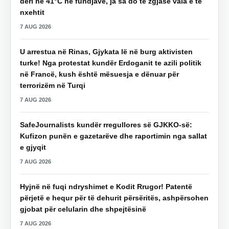
deri në 41°C në fundjavë, ja sa do të zgjasë vala e të
nxehtit
7 AUG 2026
U arrestua në Rinas, Gjykata lë në burg aktivisten
turke! Nga protestat kundër Erdoganit te azili politik
në Francë, kush është mësuesja e dënuar për
terrorizëm në Turqi
7 AUG 2026
SafeJournalists kundër rregullores së GJKKO-së:
Kufizon punën e gazetarëve dhe raportimin nga sallat
e gjyqit
7 AUG 2026
Hyjnë në fuqi ndryshimet e Kodit Rrugor! Patentë
përjetë e hequr për të dehurit përsëritës, ashpërsohen
gjobat për celularin dhe shpejtësinë
7 AUG 2026