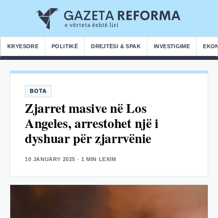
KRYESORE
POLITIKË
DREJTËSI & SPAK
INVESTIGIME
EKO
BOTA
Zjarret masive në Los
Angeles, arrestohet një i
dyshuar për zjarrvënie
10 JANUARY 2025
· 1 MIN LEXIM