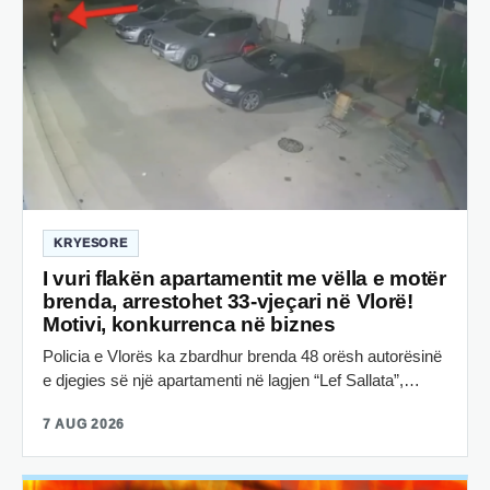
KRYESORE
I vuri flakën apartamentit me vëlla e motër
brenda, arrestohet 33-vjeçari në Vlorë!
Motivi, konkurrenca në biznes
Policia e Vlorës ka zbardhur brenda 48 orësh autorësinë
e djegies së një apartamenti në lagjen “Lef Sallata”,…
7 AUG 2026