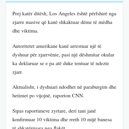
Prej katër ditësh, Los Angeles është përfshirë nga
zjarre masive që kanë shkaktuar dëme të mëdha
dhe viktima.
Autoritetet amerikane kanë arrestuar një të
dyshuar për zjarrvënie, pasi një dëshmitar okular
ka deklaruar se e pa atë duke tentuar të ndezte
zjarr.
Aktualisht, i dyshuari ndodhet në paraburgim dhe
hetimet po vijojnë, raporton CNN.
Sipas raportimeve zyrtare, deri tani janë
konfirmuar 10 viktima dhe rreth 10 mijë banesa
të shkatërruara nga flakët.