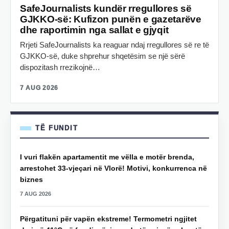
SafeJournalists kundër rregullores së
GJKKO-së: Kufizon punën e gazetarëve
dhe raportimin nga sallat e gjyqit
Rrjeti SafeJournalists ka reaguar ndaj rregullores së re të
GJKKO-së, duke shprehur shqetësim se një sërë
dispozitash rrezikojnë…
7 AUG 2026
TË FUNDIT
I vuri flakën apartamentit me vëlla e motër brenda,
arrestohet 33-vjeçari në Vlorë! Motivi, konkurrenca në
biznes
7 AUG 2026
Përgatituni për vapën ekstreme! Termometri ngjitet