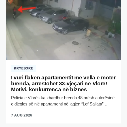
KRYESORE
I vuri flakën apartamentit me vëlla e motër
brenda, arrestohet 33-vjeçari në Vlorë!
Motivi, konkurrenca në biznes
Policia e Vlorës ka zbardhur brenda 48 orësh autorësinë
e djegies së një apartamenti në lagjen “Lef Sallata”,…
7 AUG 2026