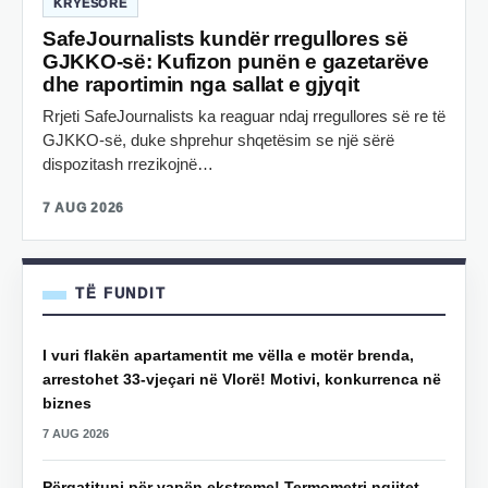
KRYESORE
SafeJournalists kundër rregullores së
GJKKO-së: Kufizon punën e gazetarëve
dhe raportimin nga sallat e gjyqit
Rrjeti SafeJournalists ka reaguar ndaj rregullores së re të
GJKKO-së, duke shprehur shqetësim se një sërë
dispozitash rrezikojnë…
7 AUG 2026
TË FUNDIT
I vuri flakën apartamentit me vëlla e motër brenda,
arrestohet 33-vjeçari në Vlorë! Motivi, konkurrenca në
biznes
7 AUG 2026
Përgatituni për vapën ekstreme! Termometri ngjitet