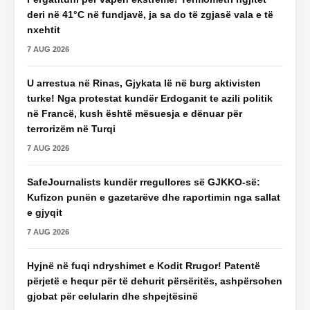
deri në 41°C në fundjavë, ja sa do të zgjasë vala e të
nxehtit
7 AUG 2026
U arrestua në Rinas, Gjykata lë në burg aktivisten
turke! Nga protestat kundër Erdoganit te azili politik
në Francë, kush është mësuesja e dënuar për
terrorizëm në Turqi
7 AUG 2026
SafeJournalists kundër rregullores së GJKKO-së:
Kufizon punën e gazetarëve dhe raportimin nga sallat
e gjyqit
7 AUG 2026
Hyjnë në fuqi ndryshimet e Kodit Rrugor! Patentë
përjetë e hequr për të dehurit përsëritës, ashpërsohen
gjobat për celularin dhe shpejtësinë