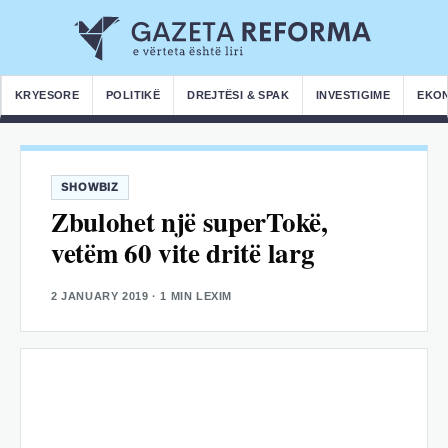
KRYESORE
POLITIKË
DREJTËSI & SPAK
INVESTIGIME
EKO
SHOWBIZ
Zbulohet një superTokë,
vetëm 60 vite dritë larg
2 JANUARY 2019
· 1 MIN LEXIM