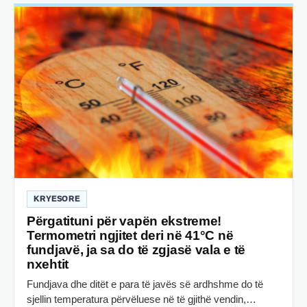
KRYESORE
Përgatituni për vapën ekstreme!
Termometri ngjitet deri në 41°C në
fundjavë, ja sa do të zgjasë vala e të
nxehtit
Fundjava dhe ditët e para të javës së ardhshme do të
sjellin temperatura përvëluese në të gjithë vendin,…