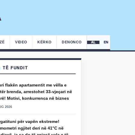
IZË
VIDEO
KËRKO
DENONCO
AL
EN
TË FUNDIT
uri flakën apartamentit me vëlla e
ër brenda, arrestohet 33-vjeçari në
rë! Motivi, konkurrenca në biznes
UG 2026
rgatituni për vapën ekstreme!
mometri ngjitet deri në 41°C në
djavë, ja sa do të zgjasë vala e të