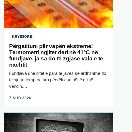
KRYESORE
Përgatituni për vapën ekstreme!
Termometri ngjitet deri në 41°C në
fundjavë, ja sa do të zgjasë vala e të
nxehtit
Fundjava dhe ditët e para të javës së ardhshme do
të sjellin temperatura përvëluese në të gjithë
vendin,…
7 AUG 2026