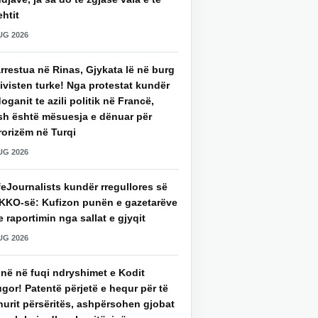
htit
UG 2026
rrestua në Rinas, Gjykata lë në burg
ivisten turke! Nga protestat kundër
oganit te azili politik në Francë,
sh është mësuesja e dënuar për
rorizëm në Turqi
UG 2026
eJournalists kundër rregullores së
KKO-së: Kufizon punën e gazetarëve
 raportimin nga sallat e gjyqit
UG 2026
jnë në fuqi ndryshimet e Kodit
gor! Patentë përjetë e hequr për të
hurit përsëritës, ashpërsohen gjobat