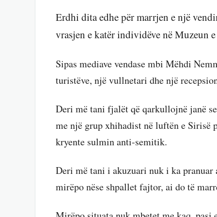
Erdhi dita edhe për marrjen e një vendi
vrasjen e katër individëve në Muzeun e
Sipas mediave vendase mbi Mëhdi Nemmo
turistëve, një vullnetari dhe një recepsio
Deri më tani fjalët që qarkullojnë janë 
me një grup xhihadist në luftën e Sirisë 
kryente sulmin anti-semitik.
Deri më tani i akuzuari nuk i ka pranuar
mirëpo nëse shpallet fajtor, ai do të ma
Mirëpo situata nuk mbetet me kaq, pasi e