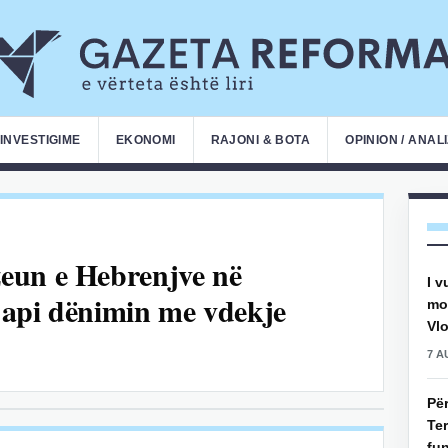
INVESTIGIME
EKONOMI
RAJONI & BOTA
OPINION / ANAL
eun e Hebrenjve në
I v
 japi dënimin me vdekje
mot
Vlo
7 A
Pë
Ter
fun