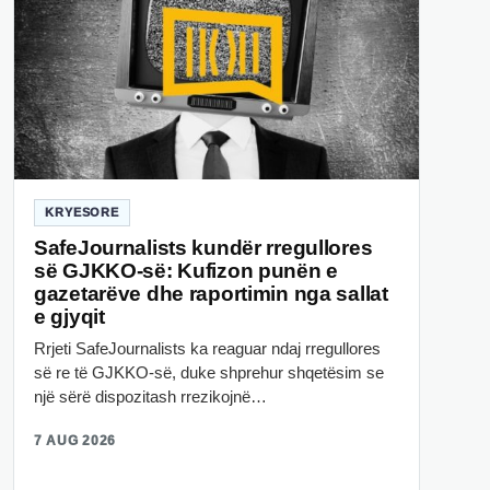
KRYESORE
SafeJournalists kundër rregullores
së GJKKO-së: Kufizon punën e
gazetarëve dhe raportimin nga sallat
e gjyqit
Rrjeti SafeJournalists ka reaguar ndaj rregullores
së re të GJKKO-së, duke shprehur shqetësim se
një sërë dispozitash rrezikojnë…
7 AUG 2026