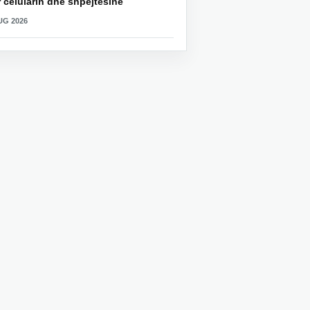
 celularin dhe shpejtësinë
UG 2026