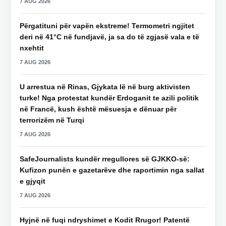
7 AUG 2026
Përgatituni për vapën ekstreme! Termometri ngjitet
deri në 41°C në fundjavë, ja sa do të zgjasë vala e të
nxehtit
7 AUG 2026
U arrestua në Rinas, Gjykata lë në burg aktivisten
turke! Nga protestat kundër Erdoganit te azili politik
në Francë, kush është mësuesja e dënuar për
terrorizëm në Turqi
7 AUG 2026
SafeJournalists kundër rregullores së GJKKO-së:
Kufizon punën e gazetarëve dhe raportimin nga sallat
e gjyqit
7 AUG 2026
Hyjnë në fuqi ndryshimet e Kodit Rrugor! Patentë