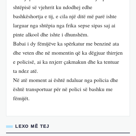
shtëpisë së vjehrrit ku ndodhej edhe
bashkëshortja e tij, e cila një ditë më parë ishte
larguar nga shtëpia nga frika sepse sipas saj ai
pinte alkool dhe ishte i dhunshëm.
Babai i dy fëmijëve ka spërkatur me benzinë ata
dhe veten dhe në momentin që ka dëgjuar thirrjen
e policisë, ai ka nxjerr çakmakun dhe ka tentuar
ta ndez atë.
Në atë moment ai është ndaluar nga policia dhe
është transportuar për në polici së bashku me
fëmijët.
LEXO MË TEJ