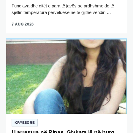
Fundjava dhe ditët e para të javës së ardhshme do të
sjellin temperatura përvëluese në të gjithë vendin,…
7 AUG 2026
KRYESORE
U arrestua në Rinas, Gjykata lë në burg