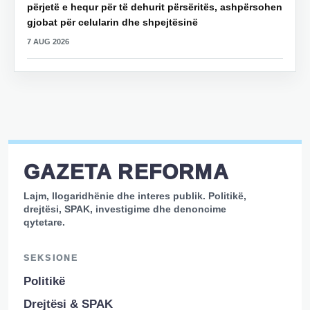
përjetë e hequr për të dehurit përsëritës, ashpërsohen
gjobat për celularin dhe shpejtësinë
7 AUG 2026
GAZETA REFORMA
Lajm, llogaridhënie dhe interes publik. Politikë,
drejtësi, SPAK, investigime dhe denoncime
qytetare.
SEKSIONE
Politikë
Drejtësi & SPAK