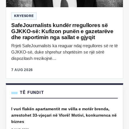
KRYESORE
SafeJournalists kundër rregullores së
GJKKO-së: Kufizon punën e gazetarëve
dhe raportimin nga sallat e gjyqit
Rrjeti SafeJournalists ka reaguar ndaj rregullores së re të
GJKKO-së, duke shprehur shqetësim se një sërë
dispozitash rrezikojnë…
7 AUG 2026
TË FUNDIT
I vuri flakën apartamentit me vëlla e motër brenda,
arrestohet 33-vjeçari në Vlorë! Motivi, konkurrenca në
biznes