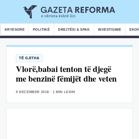
KRYESORE
POLITIKË
DREJTËSI & SPAK
INVESTIGIME
EKO
TË GJITHA
Vlorë,babai tenton të djegë
me benzinë fëmijët dhe veten
9 DECEMBER 2018
· 1 MIN LEXIM