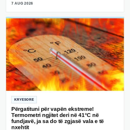
7 AUG 2026
KRYESORE
Përgatituni për vapën ekstreme!
Termometri ngjitet deri në 41°C në
fundjavë, ja sa do të zgjasë vala e të
nxehtit