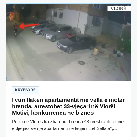
KRYESORE
I vuri flakën apartamentit me vëlla e motër
brenda, arrestohet 33-vjeçari në Vlorë!
Motivi, konkurrenca në biznes
Policia e Vlorës ka zbardhur brenda 48 orësh autorësinë
e djegies së një apartamenti në lagjen “Lef Sallata”,…