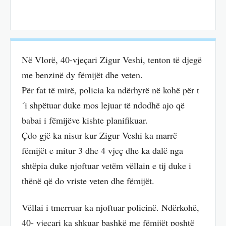
Në Vlorë, 40-vjeçari Zigur Veshi, tenton të djegë
me benzinë dy fëmijët dhe veten.
Për fat të mirë, policia ka ndërhyrë në kohë për t
´i shpëtuar duke mos lejuar të ndodhë ajo që
babai i fëmijëve kishte planifikuar.
Çdo gjë ka nisur kur Zigur Veshi ka marrë
fëmijët e mitur 3 dhe 4 vjeç dhe ka dalë nga
shtëpia duke njoftuar vetëm vëllain e tij duke i
thënë që do vriste veten dhe fëmijët.
Vëllai i tmerruar ka njoftuar policinë. Ndërkohë,
40- vjeçari ka shkuar bashkë me fëmijët poshtë