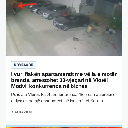
KRYESORE
I vuri flakën apartamentit me vëlla e motër
brenda, arrestohet 33-vjeçari në Vlorë!
Motivi, konkurrenca në biznes
Policia e Vlorës ka zbardhur brenda 48 orësh autorësinë
e djegies së një apartamenti në lagjen “Lef Sallata”,…
7 AUG 2026