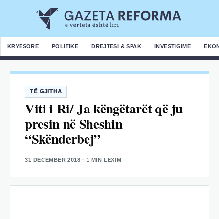
KRYESORE
POLITIKË
DREJTËSI & SPAK
INVESTIGIME
EKO
TË GJITHA
Viti i Ri/ Ja këngëtarët që ju
presin në Sheshin
“Skënderbej”
31 DECEMBER 2018
· 1 MIN LEXIM