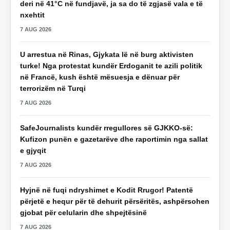
deri në 41°C në fundjavë, ja sa do të zgjasë vala e të
nxehtit
7 AUG 2026
U arrestua në Rinas, Gjykata lë në burg aktivisten
turke! Nga protestat kundër Erdoganit te azili politik
në Francë, kush është mësuesja e dënuar për
terrorizëm në Turqi
7 AUG 2026
SafeJournalists kundër rregullores së GJKKO-së:
Kufizon punën e gazetarëve dhe raportimin nga sallat
e gjyqit
7 AUG 2026
Hyjnë në fuqi ndryshimet e Kodit Rrugor! Patentë
përjetë e hequr për të dehurit përsëritës, ashpërsohen
gjobat për celularin dhe shpejtësinë
7 AUG 2026