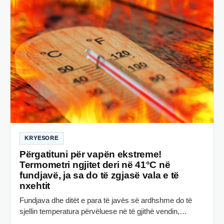
KRYESORE
Përgatituni për vapën ekstreme!
Termometri ngjitet deri në 41°C në
fundjavë, ja sa do të zgjasë vala e të
nxehtit
Fundjava dhe ditët e para të javës së ardhshme do të
sjellin temperatura përvëluese në të gjithë vendin,…