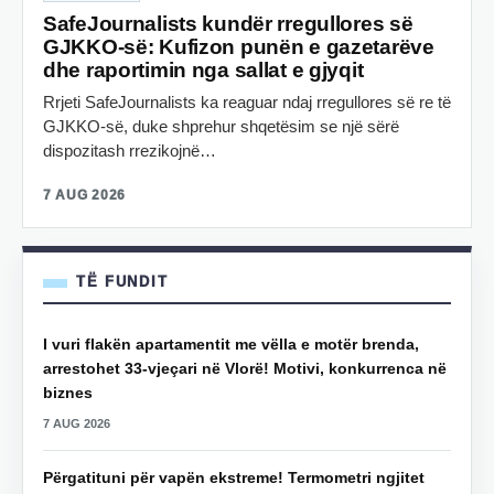
SafeJournalists kundër rregullores së
GJKKO-së: Kufizon punën e gazetarëve
dhe raportimin nga sallat e gjyqit
Rrjeti SafeJournalists ka reaguar ndaj rregullores së re të
GJKKO-së, duke shprehur shqetësim se një sërë
dispozitash rrezikojnë…
7 AUG 2026
TË FUNDIT
I vuri flakën apartamentit me vëlla e motër brenda,
arrestohet 33-vjeçari në Vlorë! Motivi, konkurrenca në
biznes
7 AUG 2026
Përgatituni për vapën ekstreme! Termometri ngjitet