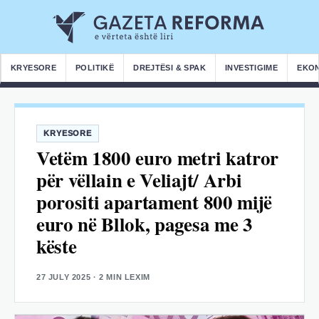
KRYESORE
POLITIKË
DREJTËSI & SPAK
INVESTIGIME
EKO
KRYESORE
Vetëm 1800 euro metri katror
për vëllain e Veliajt/ Arbi
porositi apartament 800 mijë
euro në Bllok, pagesa me 3
këste
27 JULY 2025
· 2 MIN LEXIM