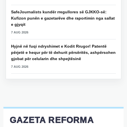
SafeJournalists kundër rregullores së GJKKO-së:
Kufizon punën e gazetarëve dhe raportimin nga sallat
e gjyqit
7 AUG 2026
Hyjnë në fuqi ndryshimet e Kodit Rrugor! Patentë
përjetë e hequr për të dehurit përsëritës, ashpërsohen
gjobat për celularin dhe shpejtësinë
7 AUG 2026
GAZETA REFORMA