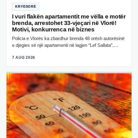
KRYESORE
I vuri flakën apartamentit me vëlla e motër
brenda, arrestohet 33-vjeçari në Vlorë!
Motivi, konkurrenca në biznes
Policia e Vlorës ka zbardhur brenda 48 orësh autorësinë
e djegies së një apartamenti në lagjen “Lef Sallata”,…
7 AUG 2026