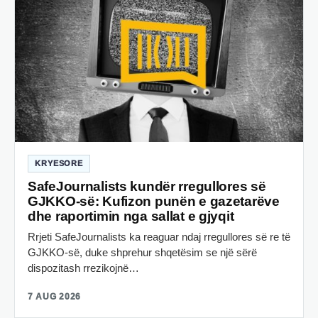
KRYESORE
SafeJournalists kundër rregullores së
GJKKO-së: Kufizon punën e gazetarëve
dhe raportimin nga sallat e gjyqit
Rrjeti SafeJournalists ka reaguar ndaj rregullores së re të
GJKKO-së, duke shprehur shqetësim se një sërë
dispozitash rrezikojnë…
7 AUG 2026