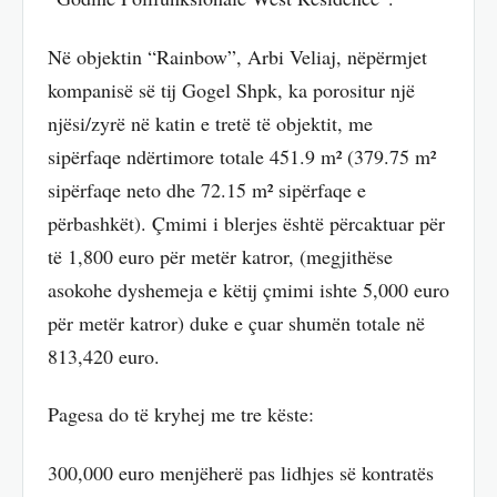
Në objektin “Rainbow”, Arbi Veliaj, nëpërmjet
kompanisë së tij Gogel Shpk, ka porositur një
njësi/zyrë në katin e tretë të objektit, me
sipërfaqe ndërtimore totale 451.9 m² (379.75 m²
sipërfaqe neto dhe 72.15 m² sipërfaqe e
përbashkët). Çmimi i blerjes është përcaktuar për
të 1,800 euro për metër katror, (megjithëse
asokohe dyshemeja e këtij çmimi ishte 5,000 euro
për metër katror) duke e çuar shumën totale në
813,420 euro.
Pagesa do të kryhej me tre këste:
300,000 euro menjëherë pas lidhjes së kontratës