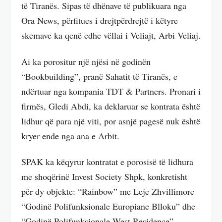
të Tiranës. Sipas të dhënave të publikuara nga
Ora News, përfitues i drejtpërdrejtë i këtyre
skemave ka qenë edhe vëllai i Veliajt, Arbi Veliaj.
Ai ka porositur një njësi në godinën
“Bookbuilding”, pranë Sahatit të Tiranës, e
ndërtuar nga kompania TDT & Partners. Pronari i
firmës, Gledi Abdi, ka deklaruar se kontrata është
lidhur që para një viti, por asnjë pagesë nuk është
kryer ende nga ana e Arbit.
SPAK ka këqyrur kontratat e porosisë të lidhura
me shoqërinë Invest Society Shpk, konkretisht
për dy objekte: “Rainbow” me Leje Zhvillimore
“Godinë Polifunksionale Europiane Blloku” dhe
“Godinë Polifunksionale West Residence”.