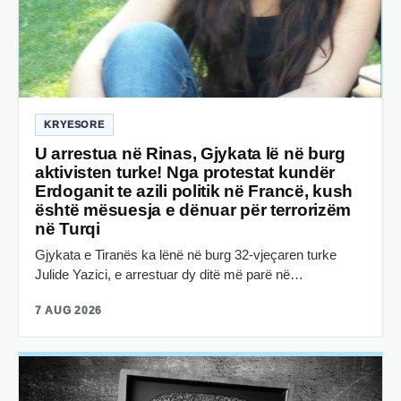
KRYESORE
U arrestua në Rinas, Gjykata lë në burg
aktivisten turke! Nga protestat kundër
Erdoganit te azili politik në Francë, kush
është mësuesja e dënuar për terrorizëm
në Turqi
Gjykata e Tiranës ka lënë në burg 32-vjeçaren turke
Julide Yazici, e arrestuar dy ditë më parë në…
7 AUG 2026