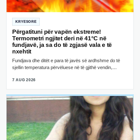
KRYESORE
Përgatituni për vapën ekstreme!
Termometri ngjitet deri në 41°C në
fundjavë, ja sa do të zgjasë vala e të
nxehtit
Fundjava dhe ditët e para të javës së ardhshme do të
sjellin temperatura përvëluese në të gjithë vendin,…
7 AUG 2026