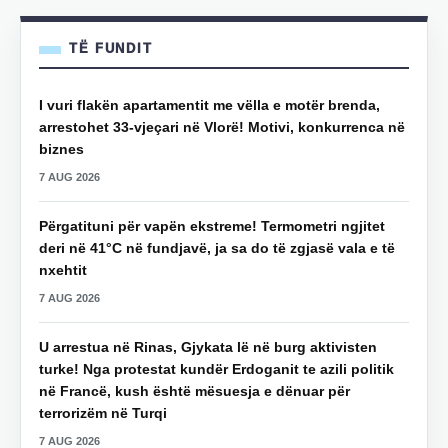
TË FUNDIT
I vuri flakën apartamentit me vëlla e motër brenda,
arrestohet 33-vjeçari në Vlorë! Motivi, konkurrenca në
biznes
7 AUG 2026
Përgatituni për vapën ekstreme! Termometri ngjitet
deri në 41°C në fundjavë, ja sa do të zgjasë vala e të
nxehtit
7 AUG 2026
U arrestua në Rinas, Gjykata lë në burg aktivisten
turke! Nga protestat kundër Erdoganit te azili politik
në Francë, kush është mësuesja e dënuar për
terrorizëm në Turqi
7 AUG 2026