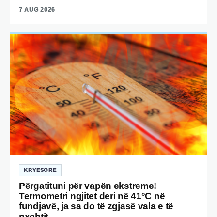
7 AUG 2026
KRYESORE
Përgatituni për vapën ekstreme!
Termometri ngjitet deri në 41°C në
fundjavë, ja sa do të zgjasë vala e të
nxehtit