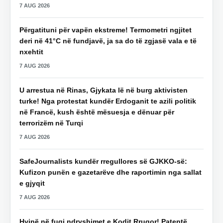
7 AUG 2026
Përgatituni për vapën ekstreme! Termometri ngjitet
deri në 41°C në fundjavë, ja sa do të zgjasë vala e të
nxehtit
7 AUG 2026
U arrestua në Rinas, Gjykata lë në burg aktivisten
turke! Nga protestat kundër Erdoganit te azili politik
në Francë, kush është mësuesja e dënuar për
terrorizëm në Turqi
7 AUG 2026
SafeJournalists kundër rregullores së GJKKO-së:
Kufizon punën e gazetarëve dhe raportimin nga sallat
e gjyqit
7 AUG 2026
Hyjnë në fuqi ndryshimet e Kodit Rrugor! Patentë