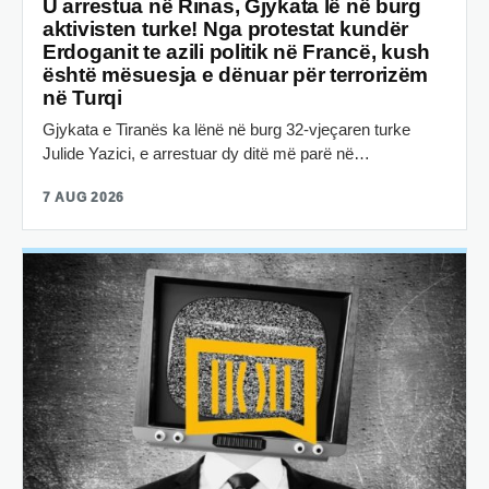
U arrestua në Rinas, Gjykata lë në burg
aktivisten turke! Nga protestat kundër
Erdoganit te azili politik në Francë, kush
është mësuesja e dënuar për terrorizëm
në Turqi
Gjykata e Tiranës ka lënë në burg 32-vjeçaren turke
Julide Yazici, e arrestuar dy ditë më parë në…
7 AUG 2026