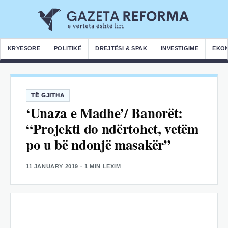
KRYESORE
POLITIKË
DREJTËSI & SPAK
INVESTIGIME
EKO
TË GJITHA
‘Unaza e Madhe’/ Banorët:
“Projekti do ndërtohet, vetëm
po u bë ndonjë masakër”
11 JANUARY 2019
· 1 MIN LEXIM