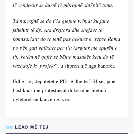
të vendosur se kurrë të mbrojmë shtëpitë tona.
Ta harrojnë se do t’ia gjejmë vrimat ku janë
fshehur të dy. Ata drejtora dhe shefave të
komisariatit do të jenë pas hekurave, sepse Rama
po bën gati valixhet për t’u larguar me spurën e
tij. Vetëm në qoftë se bëjnë masakër këtu do të
vazhdojë ky projekt
”, u shpreh një nga banorët.
Edhe sot, deputetët e PD-së dhe të LSI-së, janë
bashkuar me protestuesit duke mbështetuar
qytetarët në kauzën e tyre.
LEXO MË TEJ