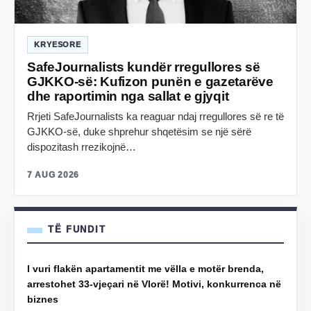
KRYESORE
SafeJournalists kundër rregullores së
GJKKO-së: Kufizon punën e gazetarëve
dhe raportimin nga sallat e gjyqit
Rrjeti SafeJournalists ka reaguar ndaj rregullores së re të
GJKKO-së, duke shprehur shqetësim se një sërë
dispozitash rrezikojnë…
7 AUG 2026
TË FUNDIT
I vuri flakën apartamentit me vëlla e motër brenda,
arrestohet 33-vjeçari në Vlorë! Motivi, konkurrenca në
biznes