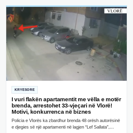
KRYESORE
I vuri flakën apartamentit me vëlla e motër
brenda, arrestohet 33-vjeçari në Vlorë!
Motivi, konkurrenca në biznes
Policia e Vlorës ka zbardhur brenda 48 orësh autorësinë
e djegies së një apartamenti në lagjen “Lef Sallata”,…