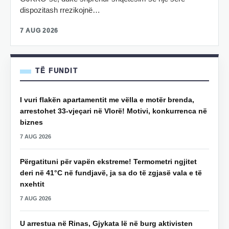
dispozitash rrezikojnë…
7 AUG 2026
TË FUNDIT
I vuri flakën apartamentit me vëlla e motër brenda,
arrestohet 33-vjeçari në Vlorë! Motivi, konkurrenca në
biznes
7 AUG 2026
Përgatituni për vapën ekstreme! Termometri ngjitet
deri në 41°C në fundjavë, ja sa do të zgjasë vala e të
nxehtit
7 AUG 2026
U arrestua në Rinas, Gjykata lë në burg aktivisten