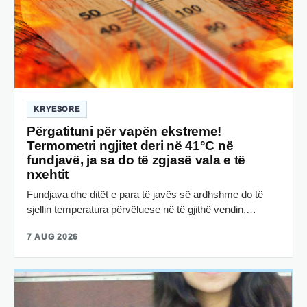
KRYESORE
Përgatituni për vapën ekstreme!
Termometri ngjitet deri në 41°C në
fundjavë, ja sa do të zgjasë vala e të
nxehtit
Fundjava dhe ditët e para të javës së ardhshme do të
sjellin temperatura përvëluese në të gjithë vendin,…
7 AUG 2026