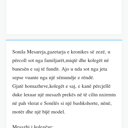
Sonila Mesareja,gazetarja e kronikes së zezë, u
përcoll sot nga familjarët,miqtë dhe kolegët në
banesën e saj të fundit. Ajo u nda sot nga jeta
sepse vuante nga një sëmundje e rëndë.
Gjatë homazheve,kolegët e saj, e kanë përcjellë
duke lexuar një mesazh prekës në të cilin nxirrnin
në pah vlerat e Sonilës si një bashkshorte, nënë,
motër dhe një bijë model.
Mesazhi i kolegëve: