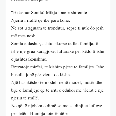
“E dashur Sonila! Mikja jone e shtrenjte
Njeriu i rrallë që ike para kohe.
Ne sot u zgjuam të tronditur, sepse ti nuk do jesh
më mes nesh.
Sonila e dashur, ashtu sikurse te flet familja, ti
ishe një grua karagjozë, luftarake për këdo ti ishe
e jashtëzakonshme.
Rrezatoje mirësi, te kishim pjese të familjes. Ishe
busulla jonë për vlerat që kishe.
Një bashkëshorte model, nënë model, motër dhe
bijë e familjeje që të rriti e edukoi me vlerat e një
njeriu të rrallë.
Ne që të njohëm e dimë se me sa dinjitet luftove
për jetën. Humbja jote është e