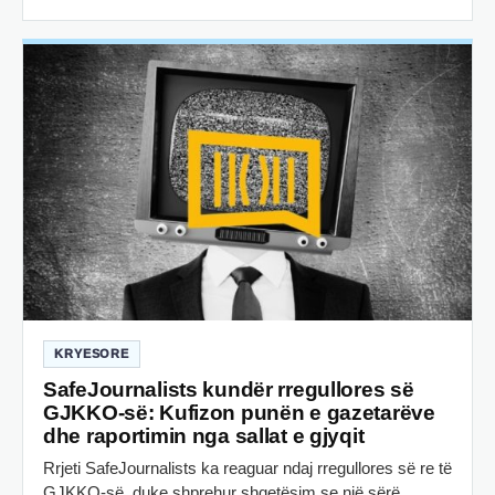
KRYESORE
SafeJournalists kundër rregullores së
GJKKO-së: Kufizon punën e gazetarëve
dhe raportimin nga sallat e gjyqit
Rrjeti SafeJournalists ka reaguar ndaj rregullores së re të
GJKKO-së, duke shprehur shqetësim se një sërë