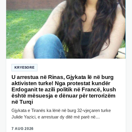
KRYESORE
U arrestua në Rinas, Gjykata lë në burg
aktivisten turke! Nga protestat kundër
Erdoganit te azili politik në Francë, kush
është mësuesja e dënuar për terrorizëm
në Turqi
Gjykata e Tiranës ka lënë në burg 32-vjeçaren turke
Julide Yazici, e arrestuar dy ditë më parë në…
7 AUG 2026