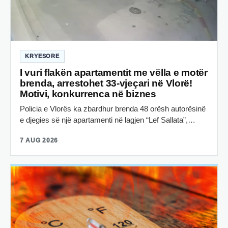
KRYESORE
I vuri flakën apartamentit me vëlla e motër
brenda, arrestohet 33-vjeçari në Vlorë!
Motivi, konkurrenca në biznes
Policia e Vlorës ka zbardhur brenda 48 orësh autorësinë
e djegies së një apartamenti në lagjen “Lef Sallata”,…
7 AUG 2026