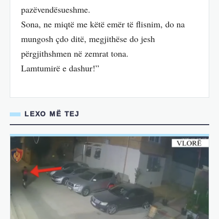
pazëvendësueshme.
Sona, ne miqtë me këtë emër të flisnim, do na
mungosh çdo ditë, megjithëse do jesh
përgjithshmen në zemrat tona.
Lamtumirë e dashur!”
LEXO MË TEJ