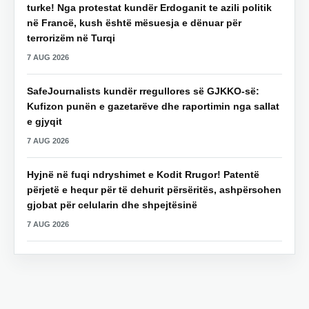
turke! Nga protestat kundër Erdoganit te azili politik
në Francë, kush është mësuesja e dënuar për
terrorizëm në Turqi
7 AUG 2026
SafeJournalists kundër rregullores së GJKKO-së:
Kufizon punën e gazetarëve dhe raportimin nga sallat
e gjyqit
7 AUG 2026
Hyjnë në fuqi ndryshimet e Kodit Rrugor! Patentë
përjetë e hequr për të dehurit përsëritës, ashpërsohen
gjobat për celularin dhe shpejtësinë
7 AUG 2026