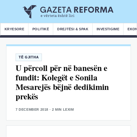
KRYESORE
POLITIKË
DREJTËSI & SPAK
INVESTIGIME
EKO
TË GJITHA
U përcoll për në banesën e
fundit: Kolegët e Sonila
Mesarejës bëjnë dedikimin
prekës
7 DECEMBER 2018
· 2 MIN LEXIM