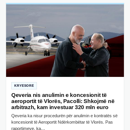
KRYESORE
Qeveria nis anulimin e koncesionit të
aeroportit të Vlorës, Pacolli: Shkojmë në
arbitrazh, kam investuar 320 mln euro
Qeveria ka nisur procedurën për anulimin e kontratës së
koncesionit të Aeroportit Ndërkombëtar të Vlorës. Pas
raportimeve, ka…