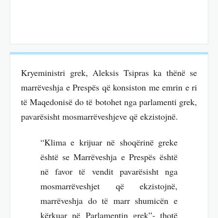
Kryeministri grek, Aleksis Tsipras ka thënë se
marrëveshja e Prespës që konsiston me emrin e ri
të Maqedonisë do të botohet nga parlamenti grek,
pavarësisht mosmarrëveshjeve që ekzistojnë.
“Klima e krijuar në shoqërinë greke
është se Marrëveshja e Prespës është
në favor të vendit pavarësisht nga
mosmarrëveshjet që ekzistojnë,
marrëveshja do të marr shumicën e
kërkuar në Parlamentin grek”- thotë