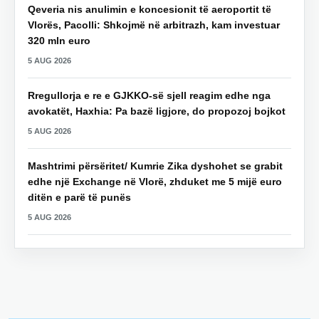
Qeveria nis anulimin e koncesionit të aeroportit të
Vlorës, Pacolli: Shkojmë në arbitrazh, kam investuar
320 mln euro
5 AUG 2026
Rregullorja e re e GJKKO-së sjell reagim edhe nga
avokatët, Haxhia: Pa bazë ligjore, do propozoj bojkot
5 AUG 2026
Mashtrimi përsëritet/ Kumrie Zika dyshohet se grabit
edhe një Exchange në Vlorë, zhduket me 5 mijë euro
ditën e parë të punës
5 AUG 2026