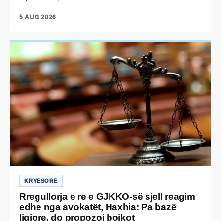
5 AUG 2026
KRYESORE
Rregullorja e re e GJKKO-së sjell reagim
edhe nga avokatët, Haxhia: Pa bazë
ligjore, do propozoj bojkot