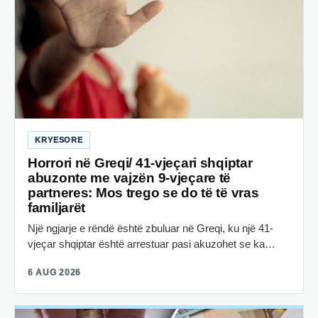
KRYESORE
Horrori në Greqi/ 41-vjeçari shqiptar
abuzonte me vajzën 9-vjeçare të
partneres: Mos trego se do të të vras
familjarët
Një ngjarje e rëndë është zbuluar në Greqi, ku një 41-
vjeçar shqiptar është arrestuar pasi akuzohet se ka…
6 AUG 2026