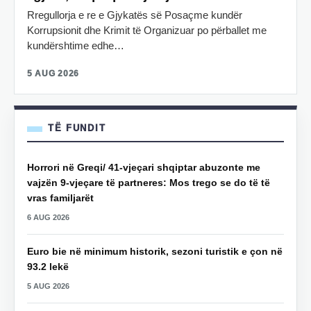
Rregullorja e re e Gjykatës së Posaçme kundër
Korrupsionit dhe Krimit të Organizuar po përballet me
kundërshtime edhe…
5 AUG 2026
TË FUNDIT
Horrori në Greqi/ 41-vjeçari shqiptar abuzonte me
vajzën 9-vjeçare të partneres: Mos trego se do të të
vras familjarët
6 AUG 2026
Euro bie në minimum historik, sezoni turistik e çon në
93.2 lekë
5 AUG 2026