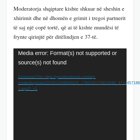
Moderatorja shqiptare kishte shkuar në sheshin e
xhirimit dhe në dhomën e grimit i tregoi partnerit
të saj një copë tortë, që ai të kishte mundësi të
frynte qirinjtë për ditëlindjen e 37-të.
Video
Media error: Format(s) not supported or
Player
source(s) not found
Download File: https://gazetareforma.com/wp-
content/uploads/2018/12/48694629_1786281374815699_471045718
1.mp4?_=1