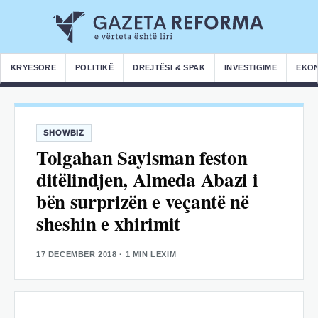
KRYESORE
POLITIKË
DREJTËSI & SPAK
INVESTIGIME
EKO
SHOWBIZ
Tolgahan Sayisman feston
ditëlindjen, Almeda Abazi i
bën surprizën e veçantë në
sheshin e xhirimit
17 DECEMBER 2018
· 1 MIN LEXIM