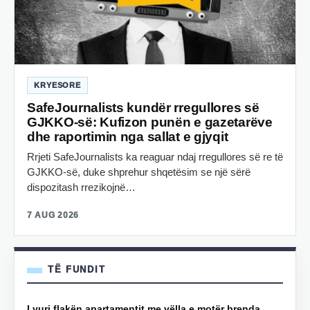
KRYESORE
SafeJournalists kundër rregullores së
GJKKO-së: Kufizon punën e gazetarëve
dhe raportimin nga sallat e gjyqit
Rrjeti SafeJournalists ka reaguar ndaj rregullores së re të
GJKKO-së, duke shprehur shqetësim se një sërë
dispozitash rrezikojnë…
7 AUG 2026
TË FUNDIT
I vuri flakën apartamentit me vëlla e motër brenda,