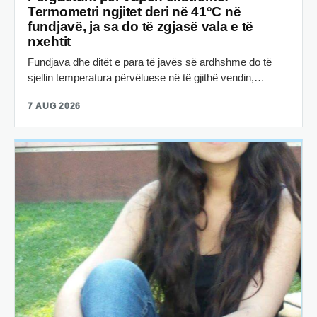
Termometri ngjitet deri në 41°C në
fundjavë, ja sa do të zgjasë vala e të
nxehtit
Fundjava dhe ditët e para të javës së ardhshme do të
sjellin temperatura përvëluese në të gjithë vendin,…
7 AUG 2026