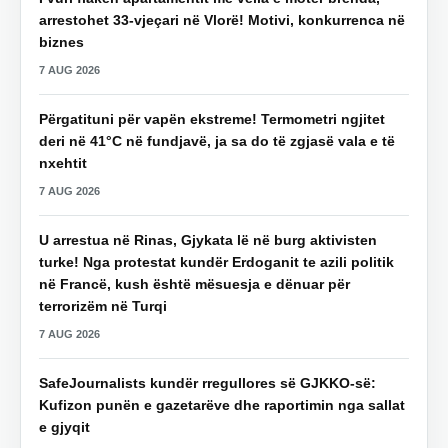
arrestohet 33-vjeçari në Vlorë! Motivi, konkurrenca në
biznes
7 AUG 2026
Përgatituni për vapën ekstreme! Termometri ngjitet
deri në 41°C në fundjavë, ja sa do të zgjasë vala e të
nxehtit
7 AUG 2026
U arrestua në Rinas, Gjykata lë në burg aktivisten
turke! Nga protestat kundër Erdoganit te azili politik
në Francë, kush është mësuesja e dënuar për
terrorizëm në Turqi
7 AUG 2026
SafeJournalists kundër rregullores së GJKKO-së:
Kufizon punën e gazetarëve dhe raportimin nga sallat
e gjyqit