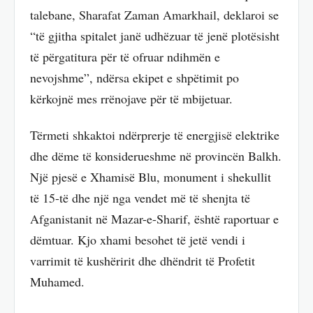
talebane, Sharafat Zaman Amarkhail, deklaroi se
“të gjitha spitalet janë udhëzuar të jenë plotësisht
të përgatitura për të ofruar ndihmën e
nevojshme”, ndërsa ekipet e shpëtimit po
kërkojnë mes rrënojave për të mbijetuar.
Tërmeti shkaktoi ndërprerje të energjisë elektrike
dhe dëme të konsiderueshme në provincën Balkh.
Një pjesë e Xhamisë Blu, monument i shekullit
të 15-të dhe një nga vendet më të shenjta të
Afganistanit në Mazar-e-Sharif, është raportuar e
dëmtuar. Kjo xhami besohet të jetë vendi i
varrimit të kushëririt dhe dhëndrit të Profetit
Muhamed.