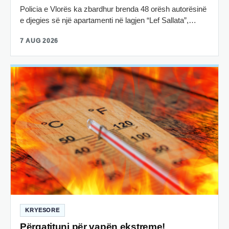
Policia e Vlorës ka zbardhur brenda 48 orësh autorësinë
e djegies së një apartamenti në lagjen “Lef Sallata”,…
7 AUG 2026
KRYESORE
Përgatituni për vapën ekstreme!