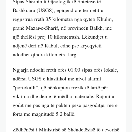
Sipas Shërbimit Gjeologjik të Shteteve të
Bashkuara (USGS), epiqendra e tërmetit u
regjistrua rreth 35 kilometra nga qyteti Khulm,
pranë Mazar-e-Sharif, në provincën Balkh, me
një thellësi prej 10 kilometrash. Lëkundjet u
ndjenë deri në Kabul, edhe pse kryeqyteti
ndodhet qindra kilometra larg.
Ngjarja ndodhi rreth orës 01:00 sipas orës lokale,
ndërsa USGS e klasifikoi me nivel alarmi
“portokalli”, që nënkupton rrezik të lartë për
viktima dhe dëme të mëdha materiale. Rajoni u
godit më pas nga të paktën pesë pasgoditje, më e
forta me magnitudë 5.2 ballë.
Zëdhënësi i Ministrisë së Shëndetësisë të qeverisë