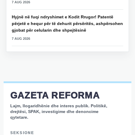
7 AUG 2026
Hyjnë në fuqi ndryshimet e Kodit Rrugor! Patentë
përjetë e hequr për të dehurit përsëritës, ashpërsohen
gjobat për celularin dhe shpejtësinë
7 AUG 2026
GAZETA REFORMA
Lajm, llogaridhënie dhe interes publik. Politikë,
drejtësi, SPAK, investigime dhe denoncime
qytetare.
SEKSIONE