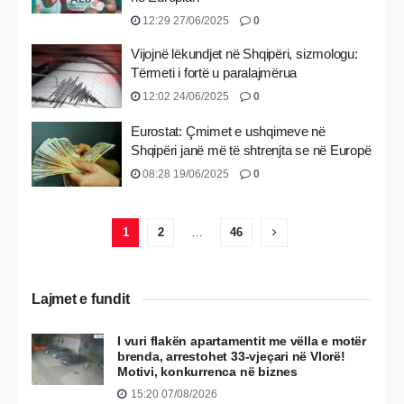
12:29 27/06/2025
0
Vijojnë lëkundjet në Shqipëri, sizmologu:
Tërmeti i fortë u paralajmërua
12:02 24/06/2025
0
Eurostat: Çmimet e ushqimeve në
Shqipëri janë më të shtrenjta se në Europë
08:28 19/06/2025
0
1
2
…
46
Lajmet e fundit
I vuri flakën apartamentit me vëlla e motër
brenda, arrestohet 33-vjeçari në Vlorë!
Motivi, konkurrenca në biznes
15:20 07/08/2026