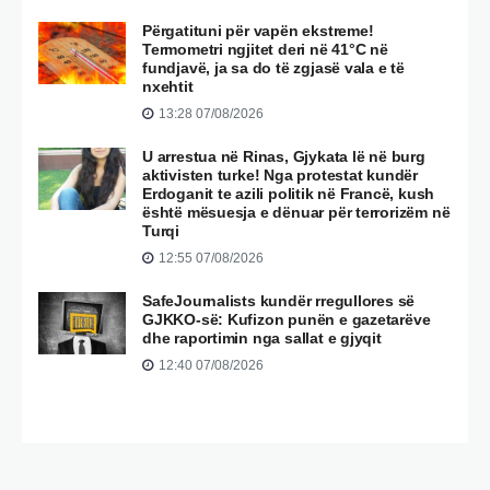
Përgatituni për vapën ekstreme!
Termometri ngjitet deri në 41°C në
fundjavë, ja sa do të zgjasë vala e të
nxehtit
13:28 07/08/2026
U arrestua në Rinas, Gjykata lë në burg
aktivisten turke! Nga protestat kundër
Erdoganit te azili politik në Francë, kush
është mësuesja e dënuar për terrorizëm në
Turqi
12:55 07/08/2026
SafeJournalists kundër rregullores së
GJKKO-së: Kufizon punën e gazetarëve
dhe raportimin nga sallat e gjyqit
12:40 07/08/2026