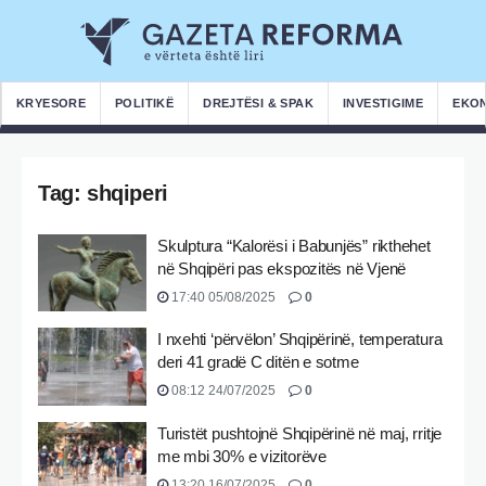
KRYESORE
POLITIKË
DREJTËSI & SPAK
INVESTIGIME
EKO
Tag:
shqiperi
Skulptura “Kalorësi i Babunjës” rikthehet
në Shqipëri pas ekspozitës në Vjenë
17:40 05/08/2025
0
I nxehti ‘përvëlon’ Shqipërinë, temperatura
deri 41 gradë C ditën e sotme
08:12 24/07/2025
0
Turistët pushtojnë Shqipërinë në maj, rritje
me mbi 30% e vizitorëve
13:20 16/07/2025
0