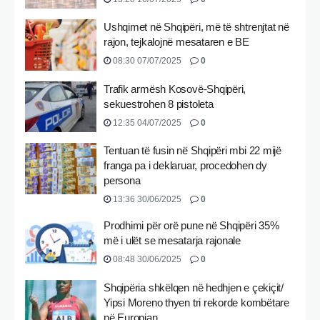
Ushqimet në Shqipëri, më të shtrenjtat në
rajon, tejkalojnë mesataren e BE
08:30 07/07/2025
0
Trafik armësh Kosovë-Shqipëri,
sekuestrohen 8 pistoleta
12:35 04/07/2025
0
Tentuan të fusin në Shqipëri mbi 22 mijë
franga pa i deklaruar, procedohen dy
persona
13:36 30/06/2025
0
Prodhimi për orë pune në Shqipëri 35%
më i ulët se mesatarja rajonale
08:48 30/06/2025
0
Shqipëria shkëlqen në hedhjen e çekiçit/
Yipsi Moreno thyen tri rekorde kombëtare
në Europian