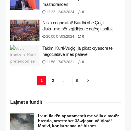
mazhorancën
12:23 12/03/2024
0
Nisin negociatat/ Bardhi dhe Çuçi
diskutime për zgjidhjen e ngërçit politik
20:00 07/03/2024
0
Takimi Kurti-Vuçiç, ja pikat kryesore të
negociatave mes palëve
11:58 17/07/2021
0
1
2
…
8
Lajmet e fundit
I vuri flakën apartamentit me vëlla e motër
brenda, arrestohet 33-vjeçari në Vlorë!
Motivi, konkurrenca në biznes