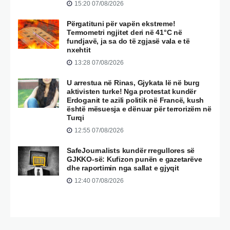
15:20 07/08/2026
Përgatituni për vapën ekstreme!
Termometri ngjitet deri në 41°C në
fundjavë, ja sa do të zgjasë vala e të
nxehtit
13:28 07/08/2026
U arrestua në Rinas, Gjykata lë në burg
aktivisten turke! Nga protestat kundër
Erdoganit te azili politik në Francë, kush
është mësuesja e dënuar për terrorizëm në
Turqi
12:55 07/08/2026
SafeJournalists kundër rregullores së
GJKKO-së: Kufizon punën e gazetarëve
dhe raportimin nga sallat e gjyqit
12:40 07/08/2026