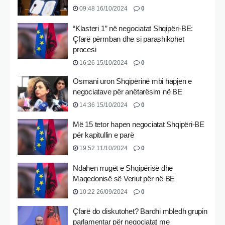
09:48 16/10/2024
0
“Klasteri 1” në negociatat Shqipëri-BE:
Çfarë përmban dhe si parashikohet
procesi
16:26 15/10/2024
0
Osmani uron Shqipërinë mbi hapjen e
negociatave për anëtarësim në BE
14:36 15/10/2024
0
Më 15 tetor hapen negociatat Shqipëri-BE
për kapitullin e parë
19:52 11/10/2024
0
Ndahen rrugët e Shqipërisë dhe
Maqedonisë së Veriut për në BE
10:22 26/09/2024
0
Çfarë do diskutohet? Bardhi mbledh grupin
parlamentar për negociatat me