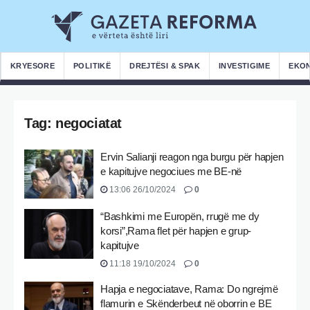
KRYESORE
POLITIKË
DREJTËSI & SPAK
INVESTIGIME
EKO
Tag:
negociatat
Ervin Salianji reagon nga burgu për hapjen
e kapitujve negociues me BE-në
13:06 26/10/2024
0
“Bashkimi me Europën, rrugë me dy
korsi”,Rama flet për hapjen e grup-
kapitujve
11:18 19/10/2024
0
Hapja e negociatave, Rama: Do ngrejmë
flamurin e Skënderbeut në oborrin e BE