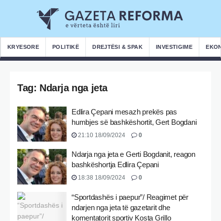
KRYESORE
POLITIKË
DREJTËSI & SPAK
INVESTIGIME
EKO
Tag:
Ndarja nga jeta
Edlira Çepani mesazh prekës pas
humbjes së bashkëshortit, Gert Bogdani
21:10 18/09/2024
0
Ndarja nga jeta e Gerti Bogdanit, reagon
bashkëshortja Edlira Çepani
18:38 18/09/2024
0
“Sportdashës i paepur”/ Reagimet për
ndarjen nga jeta të gazetarit dhe
komentatorit sportiv Kosta Grillo