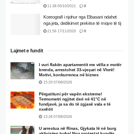
11:38 05/10/2021
0
Koreografi i njohur nga Elbasani ndahet
nga jeta, dedikimet prekëse të miqve të tij
21:56 17/11/2020
0
Lajmet e fundit
I vuri flakën apartamentit me vëlla e motër
brenda, arrestohet 33-vjeçari në Vlorë!
Motivi, konkurrenca në biznes
15:20 07/08/2026
Përgatituni për vapën ekstreme!
Termometri ngjitet deri në 41°C në
fundjavë, ja sa do të zgjasë vala e të
nxehtit
13:28 07/08/2026
U arrestua në Rinas, Gjykata lë në burg
aktivisten turke! Nga protestat kundër