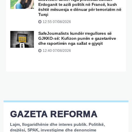
Erdoganit te azili politik në Francë, kush
është mësuesja e dënuar për terrorizëm në
Turqi
12:55 07/08/2026
SafeJournalists kundër rregullores së
GJKKO-së: Kufizon punën e gazetarëve
dhe raportimin nga sallat e gjyqit
12:40 07/08/2026
GAZETA REFORMA
Lajm, llogaridhënie dhe interes publik. Politikë,
drejtësi, SPAK, investigime dhe denoncime