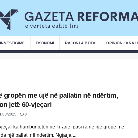
INVESTIGIME
EKONOMI
RAJONI & BOTA
OPINION / ANAL
ë gropën me ujë në pallatin në ndërtim,
on jetë 60-vjeçari
1/03/2025
0
vjeçar ka humbur jetën në Tiranë, pasi ra në një gropë me
da një pallati në ndërtim. Ngjarja ...