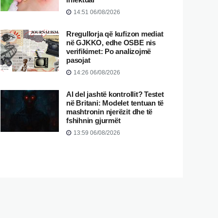
14:51 06/08/2026
Rregullorja që kufizon mediat
në GJKKO, edhe OSBE nis
verifikimet: Po analizojmë
pasojat
14:26 06/08/2026
AI del jashtë kontrollit? Testet
në Britani: Modelet tentuan të
mashtronin njerëzit dhe të
fshihnin gjurmët
13:59 06/08/2026