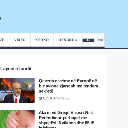
IZË
VIDEO
KËRKO
DENONCO
AL
EN
Lajmet e fundit
Qeveria e vetme në Europë që
ble avionë zjarresh me tendera
sekretë
01:19 07/08/2026
Alarm në Greqi! Virusi i Nilit
Perëndimor përhapet me
shpejtësi, 6 viktima dhe 65 të
infektuar