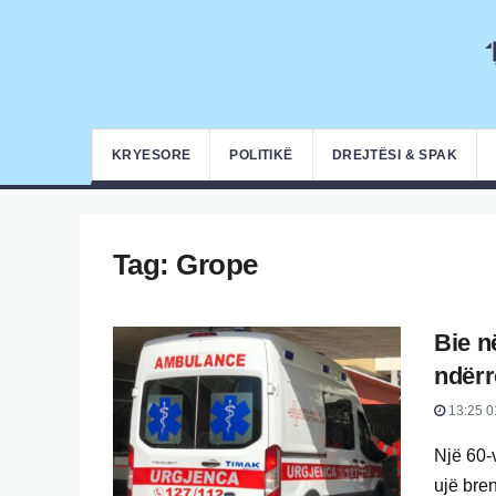
KRYESORE
POLITIKË
DREJTËSI & SPAK
Tag:
Grope
Bie n
ndërr
13:25 0
Një 60-
ujë bren