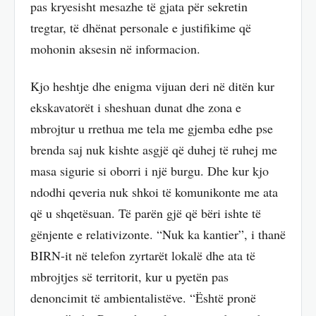
pas kryesisht mesazhe të gjata për sekretin
tregtar, të dhënat personale e justifikime që
mohonin aksesin në informacion.
Kjo heshtje dhe enigma vijuan deri në ditën kur
ekskavatorët i sheshuan dunat dhe zona e
mbrojtur u rrethua me tela me gjemba edhe pse
brenda saj nuk kishte asgjë që duhej të ruhej me
masa sigurie si oborri i një burgu. Dhe kur kjo
ndodhi qeveria nuk shkoi të komunikonte me ata
që u shqetësuan. Të parën gjë që bëri ishte të
gënjente e relativizonte. “Nuk ka kantier”, i thanë
BIRN-it në telefon zyrtarët lokalë dhe ata të
mbrojtjes së territorit, kur u pyetën pas
denoncimit të ambientalistëve. “Është pronë