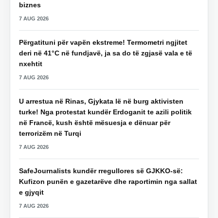
biznes
7 AUG 2026
Përgatituni për vapën ekstreme! Termometri ngjitet
deri në 41°C në fundjavë, ja sa do të zgjasë vala e të
nxehtit
7 AUG 2026
U arrestua në Rinas, Gjykata lë në burg aktivisten
turke! Nga protestat kundër Erdoganit te azili politik
në Francë, kush është mësuesja e dënuar për
terrorizëm në Turqi
7 AUG 2026
SafeJournalists kundër rregullores së GJKKO-së:
Kufizon punën e gazetarëve dhe raportimin nga sallat
e gjyqit
7 AUG 2026