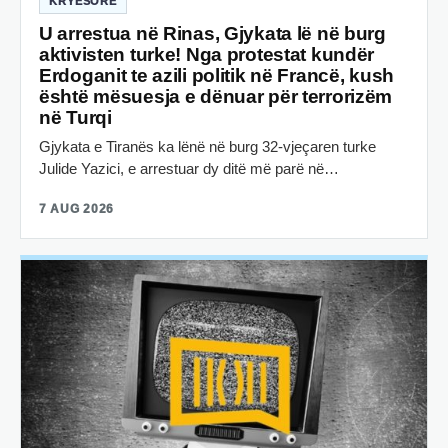
KRYESORE
U arrestua në Rinas, Gjykata lë në burg
aktivisten turke! Nga protestat kundër
Erdoganit te azili politik në Francë, kush
është mësuesja e dënuar për terrorizëm
në Turqi
Gjykata e Tiranës ka lënë në burg 32-vjeçaren turke
Julide Yazici, e arrestuar dy ditë më parë në…
7 AUG 2026