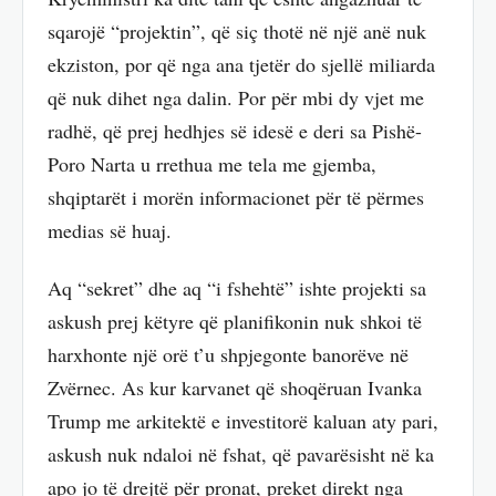
sqarojë “projektin”, që siç thotë në një anë nuk
ekziston, por që nga ana tjetër do sjellë miliarda
që nuk dihet nga dalin. Por për mbi dy vjet me
radhë, që prej hedhjes së idesë e deri sa Pishë-
Poro Narta u rrethua me tela me gjemba,
shqiptarët i morën informacionet për të përmes
medias së huaj.
Aq “sekret” dhe aq “i fshehtë” ishte projekti sa
askush prej këtyre që planifikonin nuk shkoi të
harxhonte një orë t’u shpjegonte banorëve në
Zvërnec. As kur karvanet që shoqëruan Ivanka
Trump me arkitektë e investitorë kaluan aty pari,
askush nuk ndaloi në fshat, që pavarësisht në ka
apo jo të drejtë për pronat, preket direkt nga