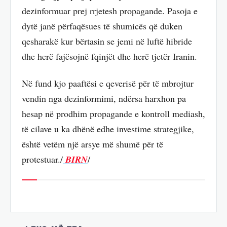
dezinformuar prej rrjetesh propagande. Pasoja e
dytë janë përfaqësues të shumicës që duken
qesharakë kur bërtasin se jemi në luftë hibride
dhe herë fajësojnë fqinjët dhe herë tjetër Iranin.
Në fund kjo paaftësi e qeverisë për të mbrojtur
vendin nga dezinformimi, ndërsa harxhon pa
hesap në prodhim propagande e kontroll mediash,
të cilave u ka dhënë edhe investime strategjike,
është vetëm një arsye më shumë për të
protestuar./
BIRN
/