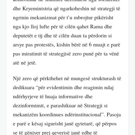
dhe Kryeministria që ngarkoheshin në strategji të
ngrinin mekanizmat për t’u mbrojtur pikërisht
nga kjo lloj lufte për të cilën qahet Rama dhe
deputetët e tij dhe të cilën duan ta përdorin si
arsye pas protestës, kishin bërë në 6 muajt e parë
pas miratimit të strategjisë zero punë për ta vënë
atë në jetë.
Një zero që përkthehet në mungesë strukturash të
dedikuara “për evidentimin dhe reagimin ndaj
ndërhyrjeve të huaja informative dhe
dezinformimit, e parashikuar në Strategji si
mekanizëm koordinues ndërinstitucional”. Pasoja
e parë e kësaj sigurisht janë qytetarë, që përpos
se të gënjyer prej qeverisë janë edhe të