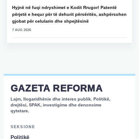
Hyjnë në fuqi ndryshimet e Kodit Rrugor! Patentë
përjetë e hequr për të dehurit përsëritës, ashpërsohen
gjobat për celularin dhe shpejtësinë
7 AUG 2026
GAZETA REFORMA
Lajm, llogaridhënie dhe interes publik. Politikë,
drejtësi, SPAK, investigime dhe denoncime
qytetare.
SEKSIONE
Politikë