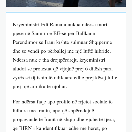
Kryeministri Edi Rama u ankua ndërsa mori
pjesë në Samitin e BE-së për Ballkanin
Perëndimor se Irani kishte sulmuar Shqipërinë
dhe se vendi po përballej me një luftë hibride.
Ndërsa nuk e tha drejtpërdrejt, kryeministri
aludoi se protestat që vijojnë prej 6 ditësh para
zyrës së tij ishin të ndikuara edhe prej kësaj lufte
prej një armiku të njohur.
Por ndërsa faqe apo profile në rrjetet sociale të
lidhura me Iranin, apo që shpërndajnë
propagandë të Iranit në shqip dhe gjuhë të tjera,
që BIRN i ka identifikuar edhe më herët, po