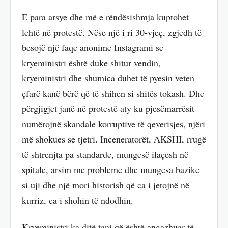
E para arsye dhe më e rëndësishmja kuptohet
lehtë në protestë. Nëse një i ri 30-vjeç, zgjedh të
besojë një faqe anonime Instagrami se
kryeministri është duke shitur vendin,
kryeministri dhe shumica duhet të pyesin veten
çfarë kanë bërë që të shihen si shitës tokash. Dhe
përgjigjet janë në protestë aty ku pjesëmarrësit
numërojnë skandale korruptive të qeverisjes, njëri
më shokues se tjetri. Inceneratorët, AKSHI, rrugë
të shtrenjta pa standarde, mungesë ilaçesh në
spitale, arsim me probleme dhe mungesa bazike
si uji dhe një mori historish që ca i jetojnë në
kurriz, ca i shohin të ndodhin.
Kryeministri ka ditë tani që është angazhuar të