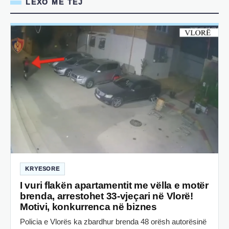
LEXO MË TEJ
KRYESORE
I vuri flakën apartamentit me vëlla e motër
brenda, arrestohet 33-vjeçari në Vlorë!
Motivi, konkurrenca në biznes
Policia e Vlorës ka zbardhur brenda 48 orësh autorësinë