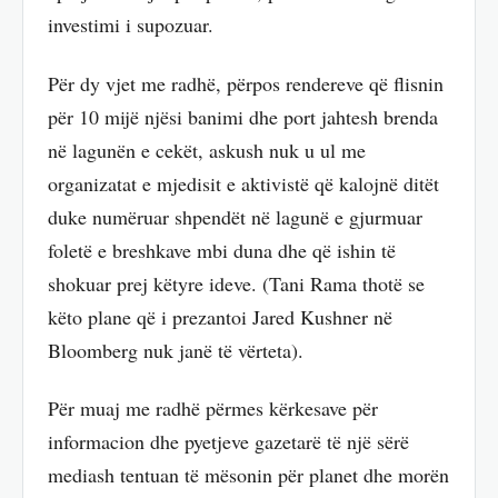
investimi i supozuar.
Për dy vjet me radhë, përpos rendereve që flisnin
për 10 mijë njësi banimi dhe port jahtesh brenda
në lagunën e cekët, askush nuk u ul me
organizatat e mjedisit e aktivistë që kalojnë ditët
duke numëruar shpendët në lagunë e gjurmuar
foletë e breshkave mbi duna dhe që ishin të
shokuar prej këtyre ideve. (Tani Rama thotë se
këto plane që i prezantoi Jared Kushner në
Bloomberg nuk janë të vërteta).
Për muaj me radhë përmes kërkesave për
informacion dhe pyetjeve gazetarë të një sërë
mediash tentuan të mësonin për planet dhe morën