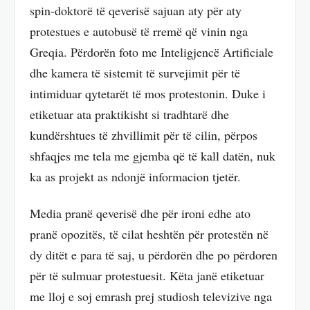
spin-doktorë të qeverisë sajuan aty për aty
protestues e autobusë të rremë që vinin nga
Greqia. Përdorën foto me Inteligjencë Artificiale
dhe kamera të sistemit të survejimit për të
intimiduar qytetarët të mos protestonin. Duke i
etiketuar ata praktikisht si tradhtarë dhe
kundërshtues të zhvillimit për të cilin, përpos
shfaqjes me tela me gjemba që të kall datën, nuk
ka as projekt as ndonjë informacion tjetër.
Media pranë qeverisë dhe për ironi edhe ato
pranë opozitës, të cilat heshtën për protestën në
dy ditët e para të saj, u përdorën dhe po përdoren
për të sulmuar protestuesit. Këta janë etiketuar
me lloj e soj emrash prej studiosh televizive nga