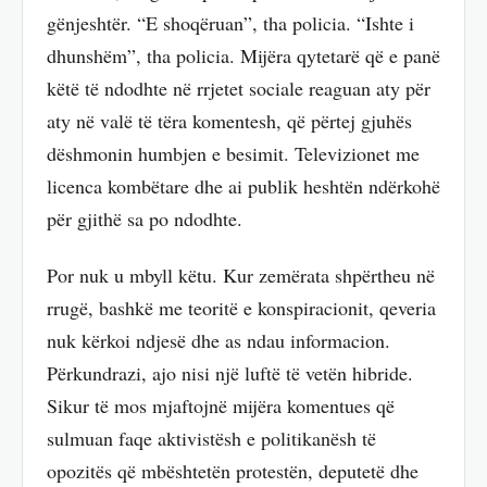
gënjeshtër. “E shoqëruan”, tha policia. “Ishte i
dhunshëm”, tha policia. Mijëra qytetarë që e panë
këtë të ndodhte në rrjetet sociale reaguan aty për
aty në valë të tëra komentesh, që përtej gjuhës
dëshmonin humbjen e besimit. Televizionet me
licenca kombëtare dhe ai publik heshtën ndërkohë
për gjithë sa po ndodhte.
Por nuk u mbyll këtu. Kur zemërata shpërtheu në
rrugë, bashkë me teoritë e konspiracionit, qeveria
nuk kërkoi ndjesë dhe as ndau informacion.
Përkundrazi, ajo nisi një luftë të vetën hibride.
Sikur të mos mjaftojnë mijëra komentues që
sulmuan faqe aktivistësh e politikanësh të
opozitës që mbështetën protestën, deputetë dhe