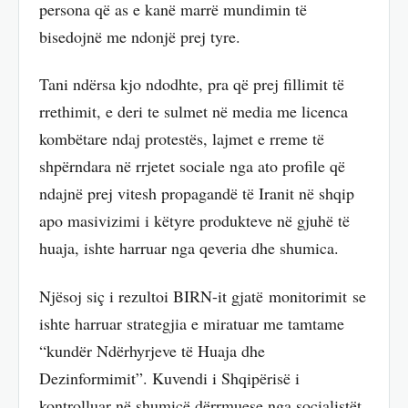
persona që as e kanë marrë mundimin të
bisedojnë me ndonjë prej tyre.
Tani ndërsa kjo ndodhte, pra që prej fillimit të
rrethimit, e deri te sulmet në media me licenca
kombëtare ndaj protestës, lajmet e rreme të
shpërndara në rrjetet sociale nga ato profile që
ndajnë prej vitesh propagandë të Iranit në shqip
apo masivizimi i këtyre produkteve në gjuhë të
huaja, ishte harruar nga qeveria dhe shumica.
Njësoj siç i rezultoi BIRN-it gjatë monitorimit se
ishte harruar strategjia e miratuar me tamtame
“kundër Ndërhyrjeve të Huaja dhe
Dezinformimit”. Kuvendi i Shqipërisë i
kontrolluar në shumicë dërrmuese nga socialistët