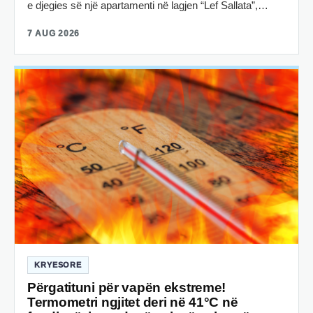
e djegies së një apartamenti në lagjen “Lef Sallata”,…
7 AUG 2026
KRYESORE
Përgatituni për vapën ekstreme!
Termometri ngjitet deri në 41°C në