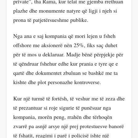
private”, tha Rama, kur telat me gjemba rrethuan
plazhe dhe monumente natyre që ligji i njeh si
prona të patjetërsueshme publike.
Nga ana e saj kompania që mori lejen u fsheh
offshore me aksionerë nën 25%, fiks saç duhet
për të mos u deklaruar. Madje bënë përpjekje për
të qëndruar fshehur edhe kur prania e tyre qe e
qartë dhe dokumentet zbuluan se bashkë me ta
kishte dhe plot personazhe kontroverse.
Kur një turmë të fortësh, të veshur me të zeza dhe
të prezantuar si roje sigurie të punësuar nga
kompania, morën peng, rrahën dhe tërhoqën
zvarrë pa asnjë arsye një prej protestuesve banorë
të fshatit, reagimi i parë i policisë ishte një