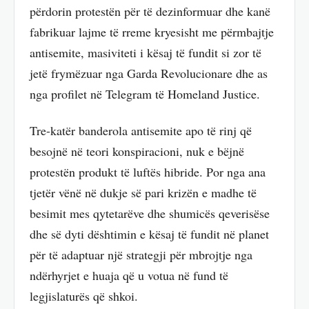
përdorin protestën për të dezinformuar dhe kanë
fabrikuar lajme të rreme kryesisht me përmbajtje
antisemite, masiviteti i kësaj të fundit si zor të
jetë frymëzuar nga Garda Revolucionare dhe as
nga profilet në Telegram të Homeland Justice.
Tre-katër banderola antisemite apo të rinj që
besojnë në teori konspiracioni, nuk e bëjnë
protestën produkt të luftës hibride. Por nga ana
tjetër vënë në dukje së pari krizën e madhe të
besimit mes qytetarëve dhe shumicës qeverisëse
dhe së dyti dështimin e kësaj të fundit në planet
për të adaptuar një strategji për mbrojtje nga
ndërhyrjet e huaja që u votua në fund të
legjislaturës që shkoi.