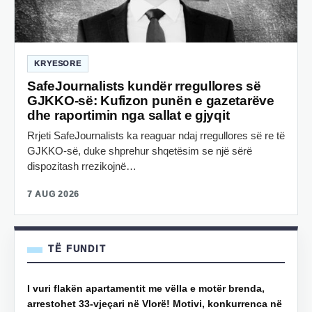
KRYESORE
SafeJournalists kundër rregullores së
GJKKO-së: Kufizon punën e gazetarëve
dhe raportimin nga sallat e gjyqit
Rrjeti SafeJournalists ka reaguar ndaj rregullores së re të
GJKKO-së, duke shprehur shqetësim se një sërë
dispozitash rrezikojnë…
7 AUG 2026
TË FUNDIT
I vuri flakën apartamentit me vëlla e motër brenda,
arrestohet 33-vjeçari në Vlorë! Motivi, konkurrenca në