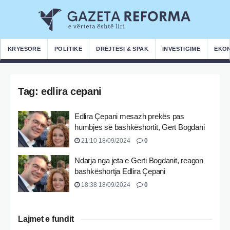
KRYESORE
POLITIKË
DREJTËSI & SPAK
INVESTIGIME
EKO
Tag:
edlira cepani
Edlira Çepani mesazh prekës pas
humbjes së bashkëshortit, Gert Bogdani
21:10 18/09/2024
0
Ndarja nga jeta e Gerti Bogdanit, reagon
bashkëshortja Edlira Çepani
18:38 18/09/2024
0
Lajmet e fundit