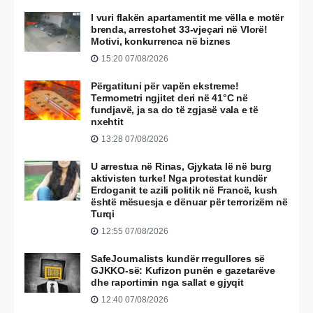
I vuri flakën apartamentit me vëlla e motër
brenda, arrestohet 33-vjeçari në Vlorë!
Motivi, konkurrenca në biznes
15:20 07/08/2026
Përgatituni për vapën ekstreme!
Termometri ngjitet deri në 41°C në
fundjavë, ja sa do të zgjasë vala e të
nxehtit
13:28 07/08/2026
U arrestua në Rinas, Gjykata lë në burg
aktivisten turke! Nga protestat kundër
Erdoganit te azili politik në Francë, kush
është mësuesja e dënuar për terrorizëm në
Turqi
12:55 07/08/2026
SafeJournalists kundër rregullores së
GJKKO-së: Kufizon punën e gazetarëve
dhe raportimin nga sallat e gjyqit
12:40 07/08/2026