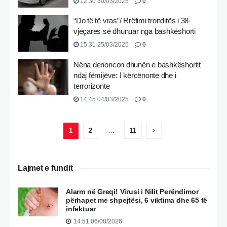
12:30 30/03/2025
0
“Do të të vras”/ Rrëfimi tronditës i 38-
vjeçares së dhunuar nga bashkëshorti
15:31 25/03/2025
0
Nëna denoncon dhunën e bashkëshortit
ndaj fëmijëve: I kërcënonte dhe i
terrorizonte
14:45 04/03/2025
0
1
2
…
11
Lajmet e fundit
Alarm në Greqi! Virusi i Nilit Perëndimor
përhapet me shpejtësi, 6 viktima dhe 65 të
infektuar
14:51 06/08/2026