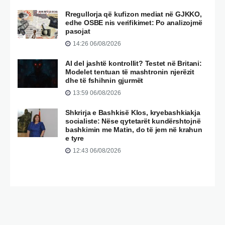
Rregullorja që kufizon mediat në GJKKO,
edhe OSBE nis verifikimet: Po analizojmë
pasojat
14:26 06/08/2026
AI del jashtë kontrollit? Testet në Britani:
Modelet tentuan të mashtronin njerëzit
dhe të fshihnin gjurmët
13:59 06/08/2026
Shkrirja e Bashkisë Klos, kryebashkiakja
socialiste: Nëse qytetarët kundërshtojnë
bashkimin me Matin, do të jem në krahun
e tyre
12:43 06/08/2026