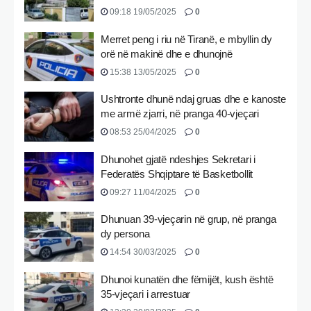
09:18 19/05/2025
0
Merret peng i riu në Tiranë, e mbyllin dy
orë në makinë dhe e dhunojnë
15:38 13/05/2025
0
Ushtronte dhunë ndaj gruas dhe e kanoste
me armë zjarri, në pranga 40-vjeçari
08:53 25/04/2025
0
Dhunohet gjatë ndeshjes Sekretari i
Federatës Shqiptare të Basketbollit
09:27 11/04/2025
0
Dhunuan 39-vjeçarin në grup, në pranga
dy persona
14:54 30/03/2025
0
Dhunoi kunatën dhe fëmijët, kush është
35-vjeçari i arrestuar