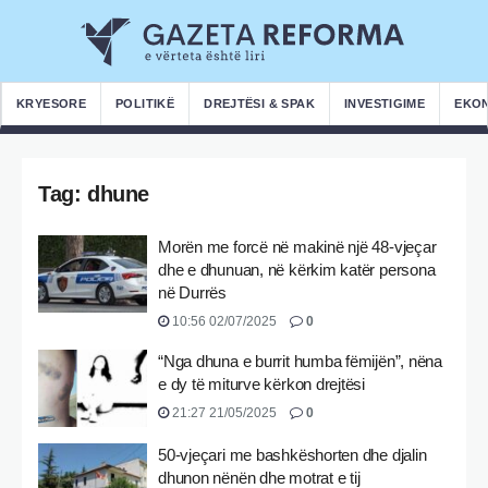
KRYESORE
POLITIKË
DREJTËSI & SPAK
INVESTIGIME
EKO
Tag:
dhune
Morën me forcë në makinë një 48-vjeçar
dhe e dhunuan, në kërkim katër persona
në Durrës
10:56 02/07/2025
0
“Nga dhuna e burrit humba fëmijën”, nëna
e dy të miturve kërkon drejtësi
21:27 21/05/2025
0
50-vjeçari me bashkëshorten dhe djalin
dhunon nënën dhe motrat e tij