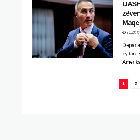
DASH 
zëven
Maqed
21:20 0
Departam
zyrtarë
Amerikan
1
2