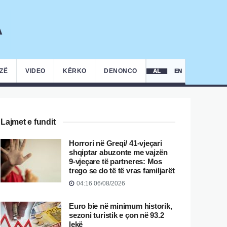
IZË
VIDEO
KËRKO
DENONCO
AL
EN
Lajmet e fundit
Horrori në Greqi/ 41-vjeçari
shqiptar abuzonte me vajzën
9-vjeçare të partneres: Mos
trego se do të të vras familjarët
04:16 06/08/2026
Euro bie në minimum historik,
sezoni turistik e çon në 93.2
lekë