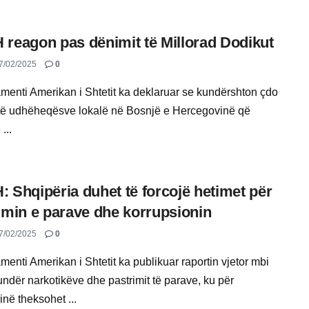
reagon pas dënimit të Millorad Dodikut
7/02/2025
0
menti Amerikan i Shtetit ka deklaruar se kundërshton çdo
të udhëheqësve lokalë në Bosnjë e Hercegovinë që
...
 Shqipëria duhet të forcojë hetimet për
imin e parave dhe korrupsionin
7/02/2025
0
enti Amerikan i Shtetit ka publikuar raportin vjetor mbi
undër narkotikëve dhe pastrimit të parave, ku për
në theksohet ...