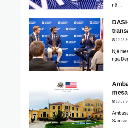
në ...
DASH:
trans
19:28 3
Një mesa
nga Dep
Ambas
mesaz
18:59 3
Ambasa
Samson, 