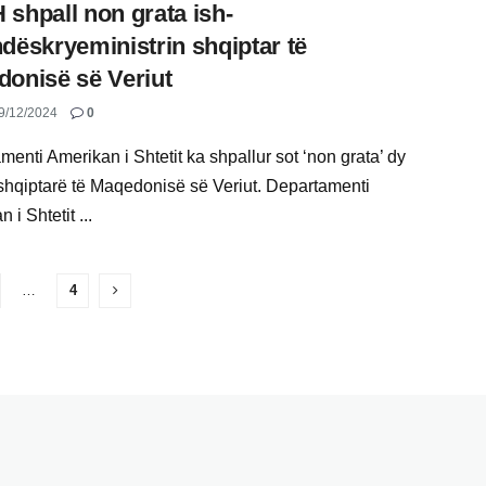
shpall non grata ish-
dëskryeministrin shqiptar të
onisë së Veriut
9/12/2024
0
enti Amerikan i Shtetit ka shpallur sot ‘non grata’ dy
 shqiptarë të Maqedonisë së Veriut. Departamenti
 i Shtetit ...
…
4