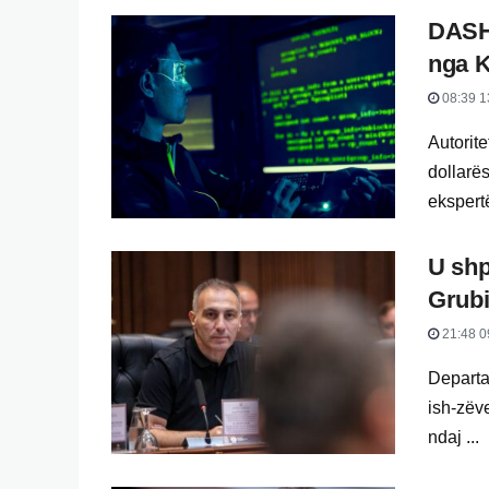
DASH 
nga K
08:39 1
Autorit
dollarë
ekspertë
U shp
Grub
21:48 0
Departam
ish-zëv
ndaj ...