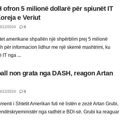
ofron 5 milionë dollarë për spiunët IT
oreja e Veriut
3/12/2024
0
etet amerikane shpallën një shpërblim prej 5 milionë
sh për informacion lidhur me një skemë mashtrimi, ku
 IT nga ...
all non grata nga DASH, reagon Artan
i
9/12/2024
0
enti i Shtetit Amerikan futi në listën e zezë Artan Grubi,
endëskryeministër nga radhët e BDI-së. Grubi ka reaguar