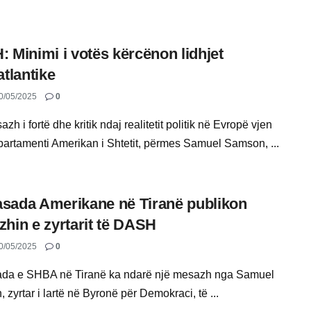
 Minimi i votës kërcënon lidhjet
atlantike
0/05/2025
0
zh i fortë dhe kritik ndaj realitetit politik në Evropë vjen
artamenti Amerikan i Shtetit, përmes Samuel Samson, ...
ada Amerikane në Tiranë publikon
hin e zyrtarit të DASH
0/05/2025
0
da e SHBA në Tiranë ka ndarë një mesazh nga Samuel
zyrtar i lartë në Byronë për Demokraci, të ...