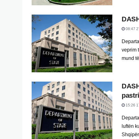
DASH 
08:47 2
Departa
veprim 
mund të 
DASH:
pastr
15:26 1
Departam
luftën k
Shqipëri