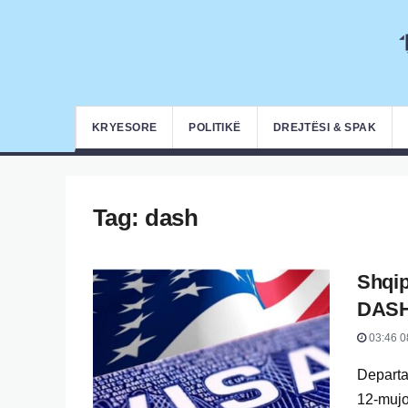
KRYESORE
POLITIKË
DREJTËSI & SPAK
Tag:
dash
Shqipë
DASH 
03:46 0
Departam
12-mujo