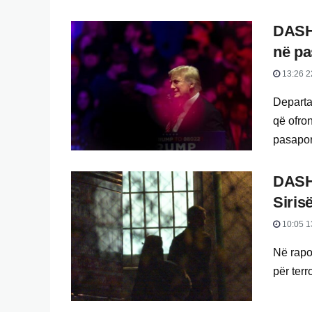
DASH 
në pa
13:26 2
Departam
që ofro
pasaport
DASH:
Sirisë
10:05 1
Në rapo
për terr