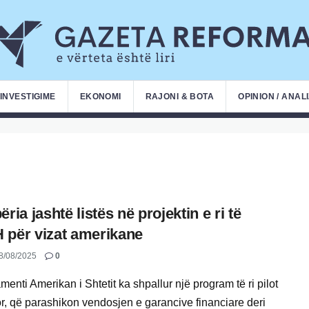
INVESTIGIME
EKONOMI
RAJONI & BOTA
OPINION / ANAL
ria jashtë listës në projektin e ri të
për vizat amerikane
8/08/2025
0
enti Amerikan i Shtetit ka shpallur një program të ri pilot
r, që parashikon vendosjen e garancive financiare deri