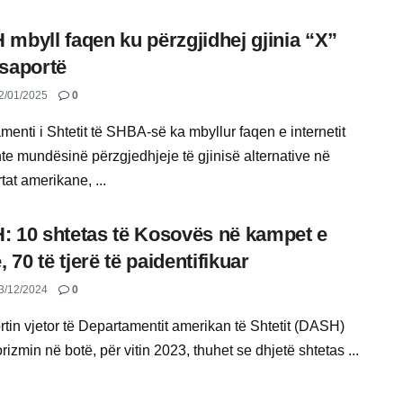
mbyll faqen ku përzgjidhej gjinia “X”
saportë
2/01/2025
0
enti i Shtetit të SHBA-së ka mbyllur faqen e internetit
nte mundësinë përzgjedhjeje të gjinisë alternative në
at amerikane, ...
 10 shtetas të Kosovës në kampet e
, 70 të tjerë të paidentifikuar
3/12/2024
0
rtin vjetor të Departamentit amerikan të Shtetit (DASH)
orizmin në botë, për vitin 2023, thuhet se dhjetë shtetas ...