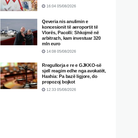
16:04 05/08/2026
Qeveria nis anulimin e
koncesionit të aeroportit të
Vlorës, Pacolli: Shkojmë në
arbitrazh, kam investuar 320
mln euro
14:08 05/08/2026
Rregullorja e re e GJKKO-së
sjell reagim edhe nga avokatët,
Haxhia: Pa bazë ligjore, do
propozoj bojkot
12:33 05/08/2026