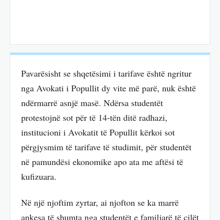
Pavarësisht se shqetësimi i tarifave është ngritur
nga Avokati i Popullit dy vite më parë, nuk është
ndërmarrë asnjë masë. Ndërsa studentët
protestojnë sot për të 14-tën ditë radhazi,
institucioni i Avokatit të Popullit kërkoi sot
përgjysmim të tarifave të studimit, për studentët
në pamundësi ekonomike apo ata me aftësi të
kufizuara.
Në një njoftim zyrtar, ai njofton se ka marrë
ankesa të shumta nga studentët e familjarë të cilët