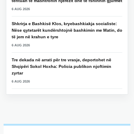
tentuan të mashtronin njerëzit dhe të fshihnin gjurmët
6 AUG 2026
Shkrirja e Bashkisë Klos, kryebashkiakja socialiste:
Nëse qytetarët kundërshtojnë bashkimin me Matin, do
të jem në krahun e tyre
6 AUG 2026
Tre dekada në arrati për tre vrasje, deportohet në
Shqipëri Sokol Hoxha: Policia publikon njoftimin
zyrtar
6 AUG 2026