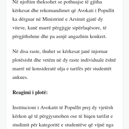
Në njoftim theksohet se pothuajse të gjitha
kërkesat dhe rekomandimet që Avokati i Popullit
ka dërguar në Ministrinë e Arsimit gjatë dy
viteve, kanë marrë përgjigje sipërfaqësore, të
përgjithshme dhe pa asnjë angazhim konkret.
Në disa raste, thuhet se kërkesat janë injoruar
plotësisht dhe vetëm në dy raste individuale është
marrë në konsideratë ulja e tarifës për studentët
ankues.
Reagimi i plotë:
Institucioni i Avokatit të Popullit prej dy vjetësh
kërkon që të përgjysmohen ose të hiqen tarifat e
studimit për kategoritë e studentëve që vijnë nga