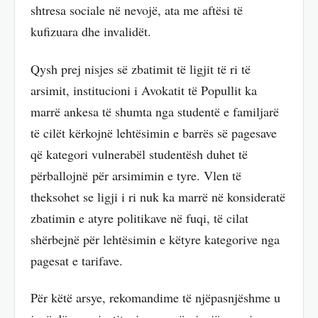
shtresa sociale në nevojë, ata me aftësi të
kufizuara dhe invalidët.
Qysh prej nisjes së zbatimit të ligjit të ri të
arsimit, institucioni i Avokatit të Popullit ka
marrë ankesa të shumta nga studentë e familjarë
të cilët kërkojnë lehtësimin e barrës së pagesave
që kategori vulnerabël studentësh duhet të
përballojnë për arsimimin e tyre. Vlen të
theksohet se ligji i ri nuk ka marrë në konsideratë
zbatimin e atyre politikave në fuqi, të cilat
shërbejnë për lehtësimin e këtyre kategorive nga
pagesat e tarifave.
Për këtë arsye, rekomandime të njëpasnjëshme u