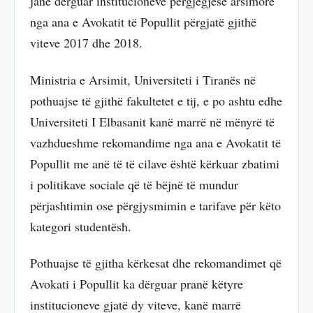
janë dërguar institucioneve përgjegjëse arsimore
nga ana e Avokatit të Popullit përgjatë gjithë
viteve 2017 dhe 2018.
Ministria e Arsimit, Universiteti i Tiranës në
pothuajse të gjithë fakultetet e tij, e po ashtu edhe
Universiteti I Elbasanit kanë marrë në mënyrë të
vazhdueshme rekomandime nga ana e Avokatit të
Popullit me anë të të cilave është kërkuar zbatimi
i politikave sociale që të bëjnë të mundur
përjashtimin ose përgjysmimin e tarifave për këto
kategori studentësh.
Pothuajse të gjitha kërkesat dhe rekomandimet që
Avokati i Popullit ka dërguar pranë këtyre
institucioneve gjatë dy viteve, kanë marrë