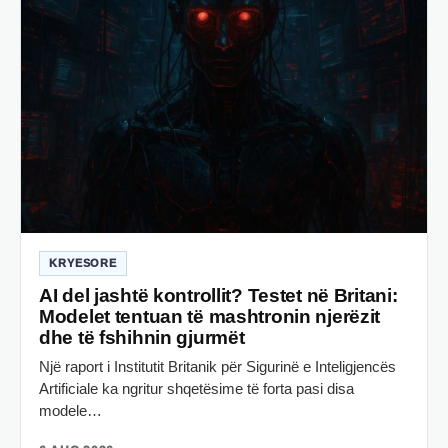
KRYESORE
AI del jashtë kontrollit? Testet në Britani:
Modelet tentuan të mashtronin njerëzit
dhe të fshihnin gjurmët
Një raport i Institutit Britanik për Sigurinë e Inteligjencës
Artificiale ka ngritur shqetësime të forta pasi disa
modele…