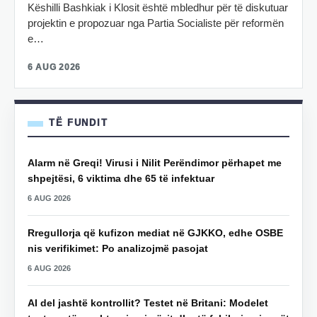
Këshilli Bashkiak i Klosit është mbledhur për të diskutuar
projektin e propozuar nga Partia Socialiste për reformën
e…
6 AUG 2026
TË FUNDIT
Alarm në Greqi! Virusi i Nilit Perëndimor përhapet me
shpejtësi, 6 viktima dhe 65 të infektuar
6 AUG 2026
Rregullorja që kufizon mediat në GJKKO, edhe OSBE
nis verifikimet: Po analizojmë pasojat
6 AUG 2026
AI del jashtë kontrollit? Testet në Britani: Modelet