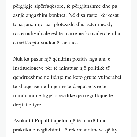
përgjigje sipërfaqësore, të përgjithshme dhe pa
asnjë angazhim konkret. Në disa raste, kërkesat
tona janë injoruar plotësisht dhe vetëm në dy
raste individuale është marrë në konsideratë ulja
e tarifës për studentët ankues.
Nuk ka pasur një qëndrim pozitiv nga ana e
institucioneve për të miratuar një politikë të
qëndrueshme në lidhje me këto grupe vulnerabël
të shoqërisë në linjë me të drejtat e tyre të
miratuara në ligjet specifike që rregullojnë të
drejtat e tyre.
Avokati i Popullit apelon që të marrë fund
praktika e neglizhimit të rekomandimeve që ky