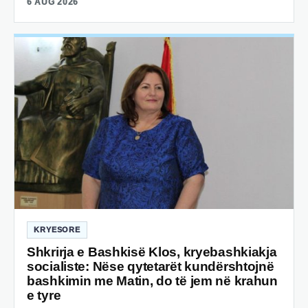
6 AUG 2026
KRYESORE
Shkrirja e Bashkisë Klos, kryebashkiakja
socialiste: Nëse qytetarët kundërshtojnë
bashkimin me Matin, do të jem në krahun
e tyre