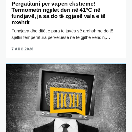
Përgatituni për vapën ekstreme!
Termometri ngjitet deri në 41°C në
fundjavë, ja sa do të zgjasë vala e të
nxehtit
Fundjava dhe ditët e para të javës së ardhshme do të
sjellin temperatura përvëluese në të gjithë vendin,…
7 AUG 2026