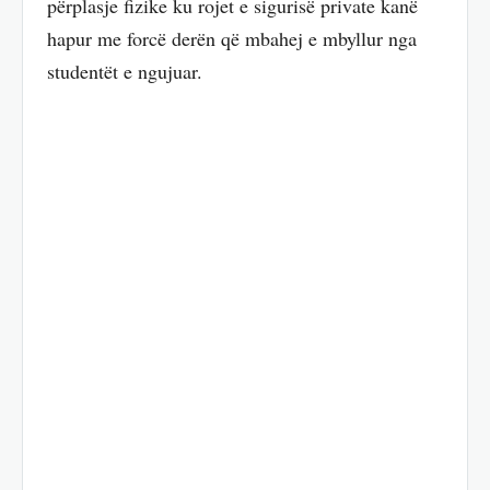
përplasje fizike ku rojet e sigurisë private kanë
hapur me forcë derën që mbahej e mbyllur nga
studentët e ngujuar.