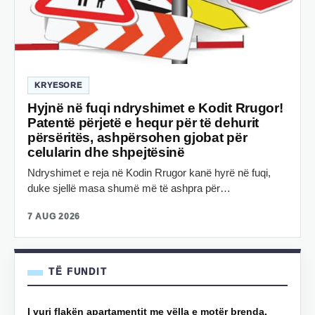
KRYESORE
Hyjnë në fuqi ndryshimet e Kodit Rrugor!
Patentë përjetë e hequr për të dehurit
përsëritës, ashpërsohen gjobat për
celularin dhe shpejtësinë
Ndryshimet e reja në Kodin Rrugor kanë hyrë në fuqi,
duke sjellë masa shumë më të ashpra për…
7 AUG 2026
TË FUNDIT
I vuri flakën apartamentit me vëlla e motër brenda,