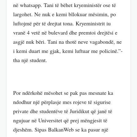
në whatsapp. Tani të bëhet kryeministër ose të
largohet. Ne nuk e kemi bllokuar mësimin, po
luftojmë për të drejtat tona. Kryeministrit iu
vranë 4 vetë në bulevard dhe premtoi drejtësi e
asgjë nuk bëri. Tani na thotë neve vagabondë, ne
i kemi duart me gjak, kemi luftuar me policinë.”-
tha një student.
Por ndërkohë mësohet se pak pas mesnate ka
ndodhur një përplasje mes rojeve të sigurise
private dhe studentëve të Juridikut që janë të
ngujuar në Universitet që prej mëngjesit të
djeshëm. Sipas BalkanWeb se ka pasur një