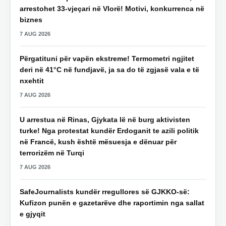
arrestohet 33-vjeçari në Vlorë! Motivi, konkurrenca në
biznes
7 AUG 2026
Përgatituni për vapën ekstreme! Termometri ngjitet
deri në 41°C në fundjavë, ja sa do të zgjasë vala e të
nxehtit
7 AUG 2026
U arrestua në Rinas, Gjykata lë në burg aktivisten
turke! Nga protestat kundër Erdoganit te azili politik
në Francë, kush është mësuesja e dënuar për
terrorizëm në Turqi
7 AUG 2026
SafeJournalists kundër rregullores së GJKKO-së:
Kufizon punën e gazetarëve dhe raportimin nga sallat
e gjyqit