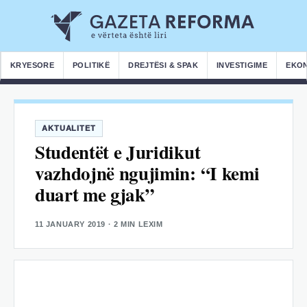
KRYESORE
POLITIKË
DREJTËSI & SPAK
INVESTIGIME
EKO
AKTUALITET
Studentët e Juridikut
vazhdojnë ngujimin: “I kemi
duart me gjak”
11 JANUARY 2019
· 2 MIN LEXIM