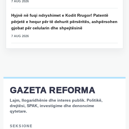
7 AUG 2026
Hyjnë në fuqi ndryshimet e Kodit Rrugor! Patentë
përjetë e hequr për të dehurit përsëritës, ashpërsohen
gjobat për celularin dhe shpejtësinë
7 AUG 2026
GAZETA REFORMA
Lajm, llogaridhënie dhe interes publik. Politikë,
drejtësi, SPAK, investigime dhe denoncime
qytetare.
SEKSIONE