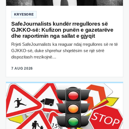
KRYESORE
SafeJournalists kundër rregullores së
GJKKO-së: Kufizon punën e gazetarëve
dhe raportimin nga sallat e gjyqit
Rrjeti SafeJournalists ka reaguar ndaj rregullores së re të
GJKKO-së, duke shprehur shqetësim se një sërë
dispozitash rrezikojnë…
7 AUG 2026