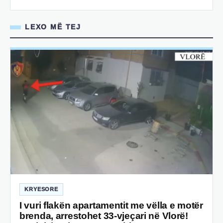
LEXO MË TEJ
KRYESORE
I vuri flakën apartamentit me vëlla e motër
brenda, arrestohet 33-vjeçari në Vlorë!