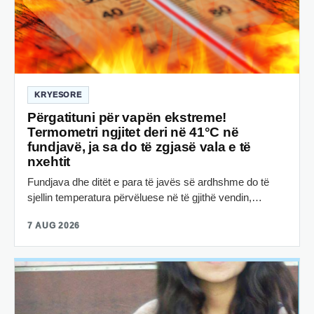
KRYESORE
Përgatituni për vapën ekstreme!
Termometri ngjitet deri në 41°C në
fundjavë, ja sa do të zgjasë vala e të
nxehtit
Fundjava dhe ditët e para të javës së ardhshme do të
sjellin temperatura përvëluese në të gjithë vendin,…
7 AUG 2026