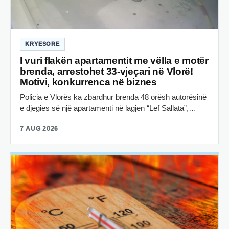
KRYESORE
I vuri flakën apartamentit me vëlla e motër
brenda, arrestohet 33-vjeçari në Vlorë!
Motivi, konkurrenca në biznes
Policia e Vlorës ka zbardhur brenda 48 orësh autorësinë
e djegies së një apartamenti në lagjen “Lef Sallata”,…
7 AUG 2026