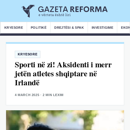
KRYESORE
POLITIKË
DREJTËSI & SPAK
INVESTIGIME
EKO
KRYESORE
Sporti në zi! Aksidenti i merr
jetën atletes shqiptare në
Irlandë
4 MARCH 2025
· 2 MIN LEXIM