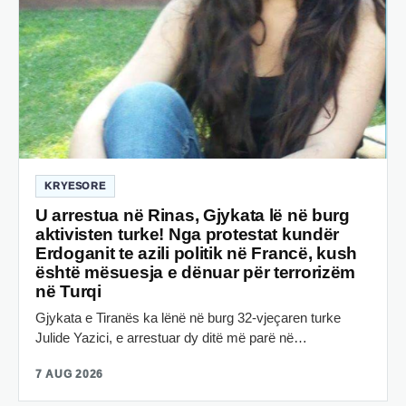
KRYESORE
U arrestua në Rinas, Gjykata lë në burg
aktivisten turke! Nga protestat kundër
Erdoganit te azili politik në Francë, kush
është mësuesja e dënuar për terrorizëm
në Turqi
Gjykata e Tiranës ka lënë në burg 32-vjeçaren turke
Julide Yazici, e arrestuar dy ditë më parë në…
7 AUG 2026