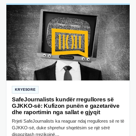
KRYESORE
SafeJournalists kundër rregullores së
GJKKO-së: Kufizon punën e gazetarëve
dhe raportimin nga sallat e gjyqit
Rrjeti SafeJournalists ka reaguar ndaj rregullores së re të
GJKKO-së, duke shprehur shqetësim se një sërë
dispozitash rrezikojnë…