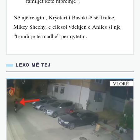
familjet këtë mbrëmje”.
Në një reagim, Kryetari i Bashkisë së Tralee,
Mikey Sheehy, e cilësoi vdekjen e Anilës si një
“tronditje të madhe” për qytetin.
LEXO MË TEJ