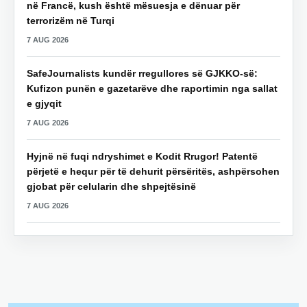
në Francë, kush është mësuesja e dënuar për
terrorizëm në Turqi
7 AUG 2026
SafeJournalists kundër rregullores së GJKKO-së:
Kufizon punën e gazetarëve dhe raportimin nga sallat
e gjyqit
7 AUG 2026
Hyjnë në fuqi ndryshimet e Kodit Rrugor! Patentë
përjetë e hequr për të dehurit përsëritës, ashpërsohen
gjobat për celularin dhe shpejtësinë
7 AUG 2026