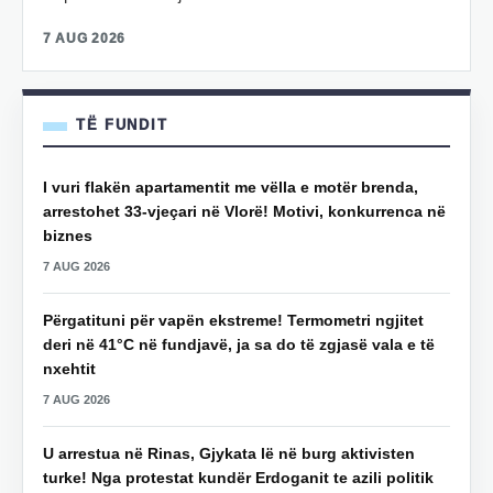
7 AUG 2026
TË FUNDIT
I vuri flakën apartamentit me vëlla e motër brenda,
arrestohet 33-vjeçari në Vlorë! Motivi, konkurrenca në
biznes
7 AUG 2026
Përgatituni për vapën ekstreme! Termometri ngjitet
deri në 41°C në fundjavë, ja sa do të zgjasë vala e të
nxehtit
7 AUG 2026
U arrestua në Rinas, Gjykata lë në burg aktivisten
turke! Nga protestat kundër Erdoganit te azili politik