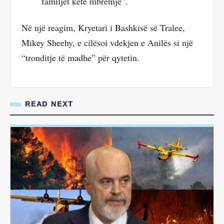
familjet këtë mbrëmje”.
Në një reagim, Kryetari i Bashkisë së Tralee,
Mikey Sheehy, e cilësoi vdekjen e Anilës si një
“tronditje të madhe” për qytetin.
READ NEXT