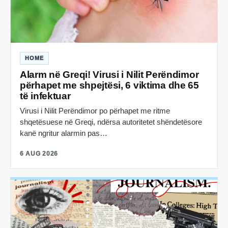
HOME
Alarm në Greqi! Virusi i Nilit Perëndimor
përhapet me shpejtësi, 6 viktima dhe 65
të infektuar
Virusi i Nilit Perëndimor po përhapet me ritme
shqetësuese në Greqi, ndërsa autoritetet shëndetësore
kanë ngritur alarmin pas…
6 AUG 2026