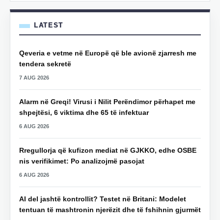
LATEST
Qeveria e vetme në Europë që ble avionë zjarresh me
tendera sekretë
7 AUG 2026
Alarm në Greqi! Virusi i Nilit Perëndimor përhapet me
shpejtësi, 6 viktima dhe 65 të infektuar
6 AUG 2026
Rregullorja që kufizon mediat në GJKKO, edhe OSBE
nis verifikimet: Po analizojmë pasojat
6 AUG 2026
AI del jashtë kontrollit? Testet në Britani: Modelet
tentuan të mashtronin njerëzit dhe të fshihnin gjurmët