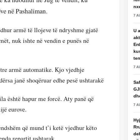
nxe
ëve në Pashaliman.
7 A
edhur armë të llojeve të ndryshme gjatë
U a
akt
rmët, nuk ishte në vendin e punës në
Erd
ku
ter
7 A
 tre armë automatike. Kjo vjedhje
ndërsa janë shoqëruar edhe pesë ushtarakë
Saf
GJ
dhe
ila është hapur me forcë. Aty panë që
7 A
ijë eurove.
Hy
rendshëm që mund t’i ketë vjedhur këto
Rru
de
nda repartit ushtarak.