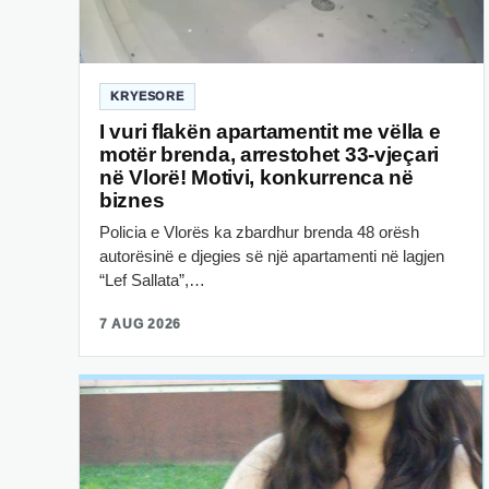
KRYESORE
I vuri flakën apartamentit me vëlla e
motër brenda, arrestohet 33-vjeçari
në Vlorë! Motivi, konkurrenca në
biznes
Policia e Vlorës ka zbardhur brenda 48 orësh
autorësinë e djegies së një apartamenti në lagjen
“Lef Sallata”,…
7 AUG 2026