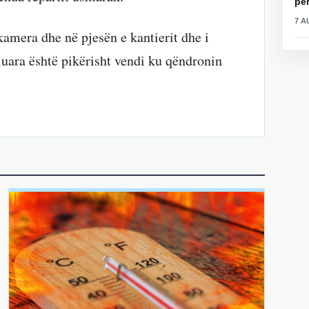
për
7 A
amera dhe në pjesën e kantierit dhe i
uara është pikërisht vendi ku qëndronin