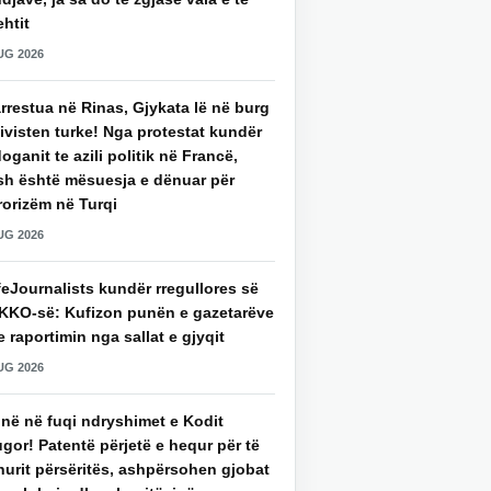
htit
UG 2026
rrestua në Rinas, Gjykata lë në burg
ivisten turke! Nga protestat kundër
oganit te azili politik në Francë,
sh është mësuesja e dënuar për
rorizëm në Turqi
UG 2026
eJournalists kundër rregullores së
KKO-së: Kufizon punën e gazetarëve
 raportimin nga sallat e gjyqit
UG 2026
jnë në fuqi ndryshimet e Kodit
gor! Patentë përjetë e hequr për të
hurit përsëritës, ashpërsohen gjobat