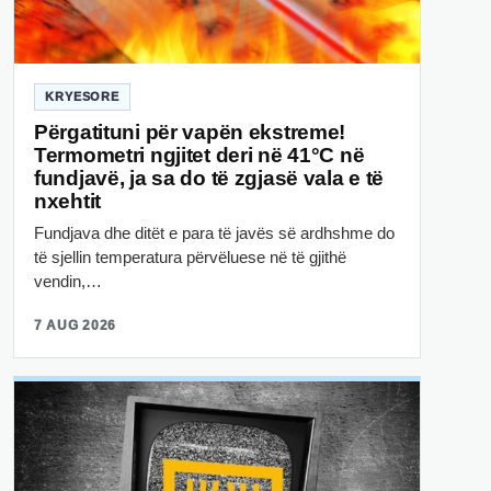
KRYESORE
Përgatituni për vapën ekstreme!
Termometri ngjitet deri në 41°C në
fundjavë, ja sa do të zgjasë vala e të
nxehtit
Fundjava dhe ditët e para të javës së ardhshme do
të sjellin temperatura përvëluese në të gjithë
vendin,…
7 AUG 2026