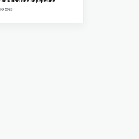
 celularin dhe shpejtësinë
UG 2026