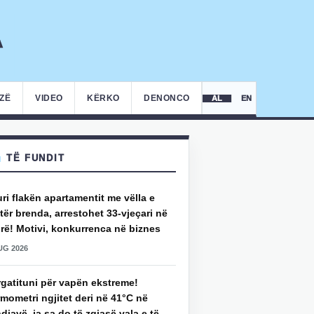
IZË
VIDEO
KËRKO
DENONCO
AL
EN
TË FUNDIT
uri flakën apartamentit me vëlla e
ër brenda, arrestohet 33-vjeçari në
rë! Motivi, konkurrenca në biznes
UG 2026
rgatituni për vapën ekstreme!
mometri ngjitet deri në 41°C në
djavë, ja sa do të zgjasë vala e të