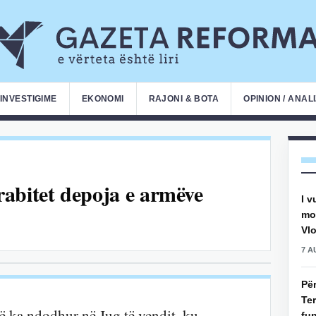
INVESTIGIME
EKONOMI
RAJONI & BOTA
OPINION / ANAL
abitet depoja e armëve
I v
mot
Vlo
7 A
Pë
Ter
ë ka ndodhur në Jug të vendit, ku
fun