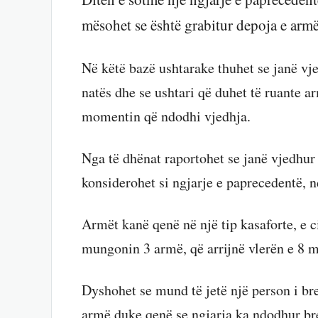
mësohet se është grabitur depoja e arm
Në këtë bazë ushtarake thuhet se janë vj
natës dhe se ushtari që duhet të ruante a
momentin që ndodhi vjedhja.
Nga të dhënat raportohet se janë vjedhur
konsiderohet si ngjarje e paprecedentë, 
Armët kanë qenë në një tip kasaforte, e c
mungonin 3 armë, që arrijnë vlerën e 8 m
Dyshohet se mund të jetë një person i b
armë duke qenë se ngjarja ka ndodhur bre