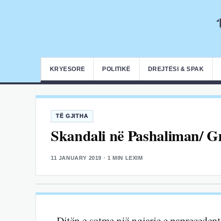
KRYESORE
POLITIKË
DREJTËSI & SPAK
TË GJITHA
Skandali në Pashaliman/ Gr
11 JANUARY 2019
· 1 MIN LEXIM
Ditën e sotme një ngjarje e paprecedent