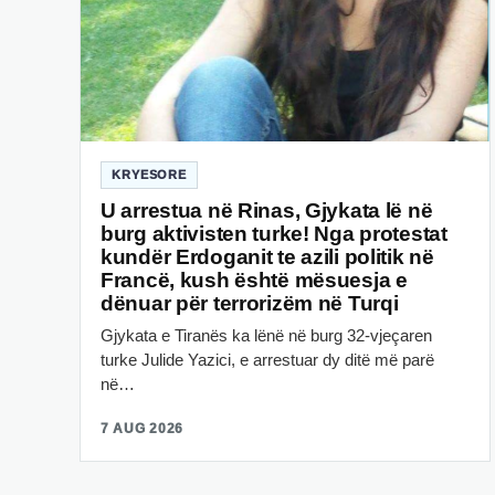
KRYESORE
U arrestua në Rinas, Gjykata lë në
burg aktivisten turke! Nga protestat
kundër Erdoganit te azili politik në
Francë, kush është mësuesja e
dënuar për terrorizëm në Turqi
Gjykata e Tiranës ka lënë në burg 32-vjeçaren
turke Julide Yazici, e arrestuar dy ditë më parë
në…
7 AUG 2026