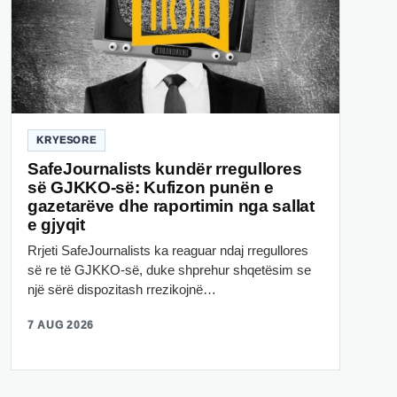
KRYESORE
SafeJournalists kundër rregullores
së GJKKO-së: Kufizon punën e
gazetarëve dhe raportimin nga sallat
e gjyqit
Rrjeti SafeJournalists ka reaguar ndaj rregullores
së re të GJKKO-së, duke shprehur shqetësim se
një sërë dispozitash rrezikojnë…
7 AUG 2026