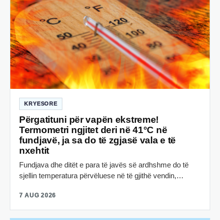
KRYESORE
Përgatituni për vapën ekstreme!
Termometri ngjitet deri në 41°C në
fundjavë, ja sa do të zgjasë vala e të
nxehtit
Fundjava dhe ditët e para të javës së ardhshme do të
sjellin temperatura përvëluese në të gjithë vendin,…
7 AUG 2026