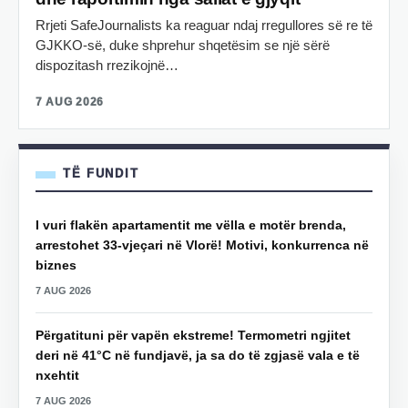
Rrjeti SafeJournalists ka reaguar ndaj rregullores së re të
GJKKO-së, duke shprehur shqetësim se një sërë
dispozitash rrezikojnë…
7 AUG 2026
TË FUNDIT
I vuri flakën apartamentit me vëlla e motër brenda,
arrestohet 33-vjeçari në Vlorë! Motivi, konkurrenca në
biznes
7 AUG 2026
Përgatituni për vapën ekstreme! Termometri ngjitet
deri në 41°C në fundjavë, ja sa do të zgjasë vala e të
nxehtit
7 AUG 2026