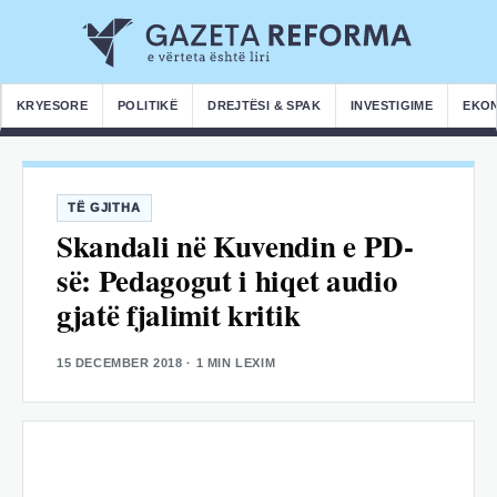
KRYESORE
POLITIKË
DREJTËSI & SPAK
INVESTIGIME
EKO
TË GJITHA
Skandali në Kuvendin e PD-
së: Pedagogut i hiqet audio
gjatë fjalimit kritik
15 DECEMBER 2018
· 1 MIN LEXIM