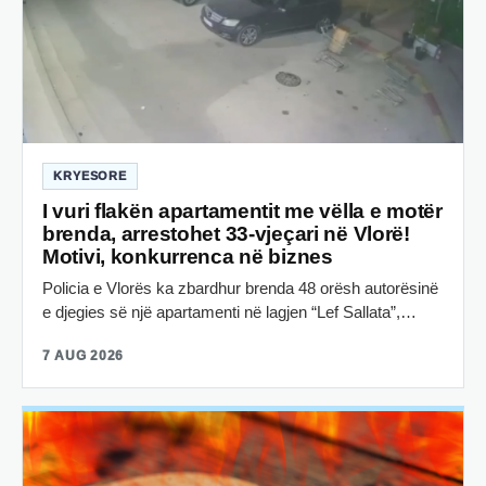
KRYESORE
I vuri flakën apartamentit me vëlla e motër
brenda, arrestohet 33-vjeçari në Vlorë!
Motivi, konkurrenca në biznes
Policia e Vlorës ka zbardhur brenda 48 orësh autorësinë
e djegies së një apartamenti në lagjen “Lef Sallata”,…
7 AUG 2026