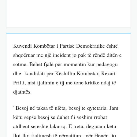
Kuvendi Kombëtar i Partisë Demokratike është
shqoëruar me një incident jo pak të rëndë ditën e
sotme. Bëhet fjalë për momentin kur pedagogu
dhe kandidati për Këshillin Kombëtar, Rezart
Prifti, nisi fjalimin e tij me tone kritike ndaj të
djathtës.
“Besoj në taksa të ulëta, besoj te qytetaria. Jam
këtu sepse besoj se duhet t’i veshim rrobat
atdheut se është lakuriq. E treta, dëgjuam këtu
lloj-lloj fjalimesh të përgatitura, për Hënën, jo