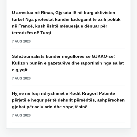
U arrestua në Rinas, Gjykata lë në burg aktivisten
turke! Nga protestat kundër Erdoganit te azili politik
në Francë, kush është mësuesja e dënuar për
terrorizëm në Turqi
7 AUG 2026
SafeJournalists kundër rregullores së GJKKO-së:
Kufizon punën e gazetarëve dhe raportimin nga sallat
e gjyqit
7 AUG 2026
Hyjnë në fuqi ndryshimet e Kodit Rrugor! Patentë
përjetë e hequr për të dehurit përsëritës, ashpërsohen
gjobat për celularin dhe shpejtësinë
7 AUG 2026