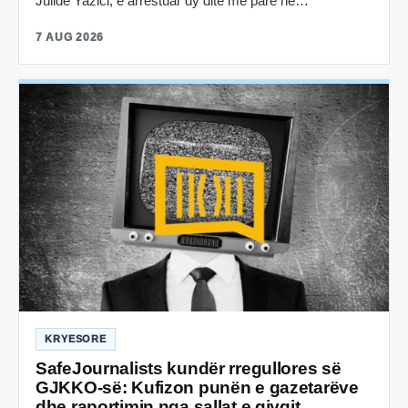
Julide Yazici, e arrestuar dy ditë më parë në…
7 AUG 2026
KRYESORE
SafeJournalists kundër rregullores së
GJKKO-së: Kufizon punën e gazetarëve
dhe raportimin nga sallat e gjyqit