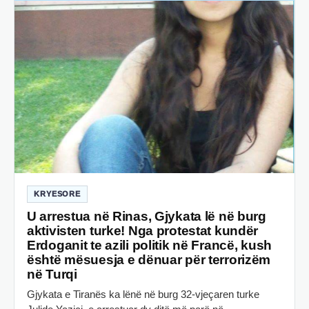
KRYESORE
U arrestua në Rinas, Gjykata lë në burg
aktivisten turke! Nga protestat kundër
Erdoganit te azili politik në Francë, kush
është mësuesja e dënuar për terrorizëm
në Turqi
Gjykata e Tiranës ka lënë në burg 32-vjeçaren turke