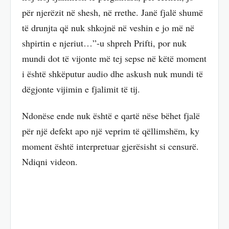
për njerëzit në shesh, në rrethe. Janë fjalë shumë
të drunjta që nuk shkojnë në veshin e jo më në
shpirtin e njeriut…”-u shpreh Prifti, por nuk
mundi dot të vijonte më tej sepse në këtë moment
i është shkëputur audio dhe askush nuk mundi të
dëgjonte vijimin e fjalimit të tij.
Ndonëse ende nuk është e qartë nëse bëhet fjalë
për një defekt apo një veprim të qëllimshëm, ky
moment është interpretuar gjerësisht si censurë.
Ndiqni videon.