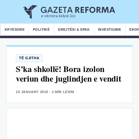
KRYESORE
POLITIKË
DREJTËSI & SPAK
INVESTIGIME
EKO
TË GJITHA
S’ka shkollë! Bora izolon
veriun dhe juglindjen e vendit
10 JANUARY 2019
· 2 MIN LEXIM