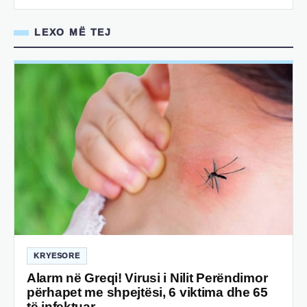
LEXO MË TEJ
KRYESORE
Alarm në Greqi! Virusi i Nilit Perëndimor
përhapet me shpejtësi, 6 viktima dhe 65
të infektuar