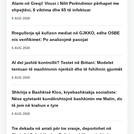
Alarm në Greqi! Virusi i Nilit Perëndimor përhapet me
shpejtësi, 6 viktima dhe 65 të infektuar
6 AUG 2026
Rregullorja që kufizon mediat në GJKKO, edhe OSBE
nis verifikimet: Po analizojmë pasojat
6 AUG 2026
AI del jashtë kontrollit? Testet në Britani: Modelet
tentuan të mashtronin njerëzit dhe të fshihnin gjurmët
6 AUG 2026
Shkrirja e Bashkisë Klos, kryebashkiakja socialiste:
Nëse qytetarët kundërshtojnë bashkimin me Matin, do
të jem në krahun e tyre
6 AUG 2026
Tre dekada në arrati për tre vrasje, deportohet në