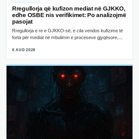
Rregullorja që kufizon mediat në GJKKO,
edhe OSBE nis verifikimet: Po analizojmë
pasojat
Rregullorja e re e GJKKO-së, e cila vendos kufizime të
forta për mediat në mbulimin e proceseve gjyqësore,…
6 AUG 2026