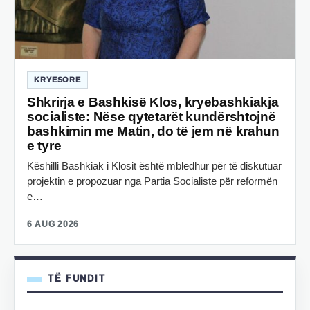
KRYESORE
Shkrirja e Bashkisë Klos, kryebashkiakja
socialiste: Nëse qytetarët kundërshtojnë
bashkimin me Matin, do të jem në krahun
e tyre
Këshilli Bashkiak i Klosit është mbledhur për të diskutuar
projektin e propozuar nga Partia Socialiste për reformën
e…
6 AUG 2026
TË FUNDIT