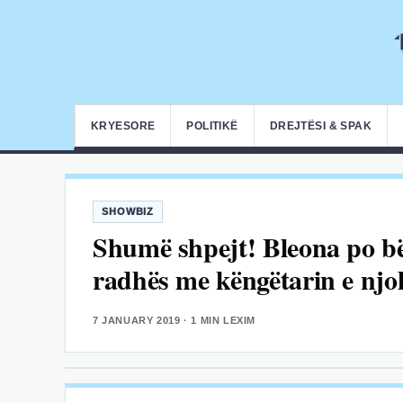
KRYESORE
POLITIKË
DREJTËSI & SPAK
SHOWBIZ
Shumë shpejt! Bleona po b
radhës me këngëtarin e njo
7 JANUARY 2019
· 1 MIN LEXIM