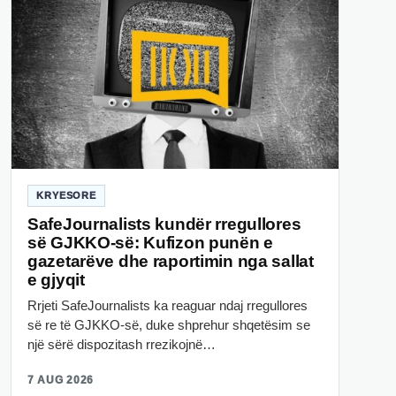
KRYESORE
SafeJournalists kundër rregullores
së GJKKO-së: Kufizon punën e
gazetarëve dhe raportimin nga sallat
e gjyqit
Rrjeti SafeJournalists ka reaguar ndaj rregullores
së re të GJKKO-së, duke shprehur shqetësim se
një sërë dispozitash rrezikojnë…
7 AUG 2026