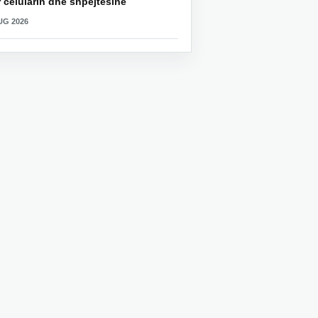
 celularin dhe shpejtësinë
UG 2026