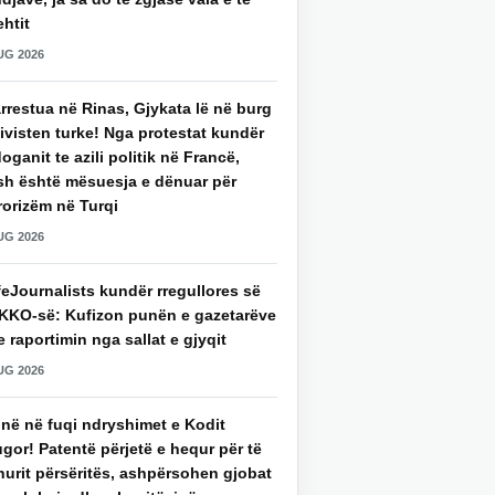
htit
UG 2026
rrestua në Rinas, Gjykata lë në burg
ivisten turke! Nga protestat kundër
oganit te azili politik në Francë,
sh është mësuesja e dënuar për
rorizëm në Turqi
UG 2026
eJournalists kundër rregullores së
KKO-së: Kufizon punën e gazetarëve
 raportimin nga sallat e gjyqit
UG 2026
jnë në fuqi ndryshimet e Kodit
gor! Patentë përjetë e hequr për të
hurit përsëritës, ashpërsohen gjobat