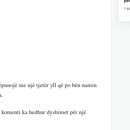
për
7 A
ëpunojë me një tjetër yll që po bën namin
n.
ë komenti ka hedhur dyshimet për një