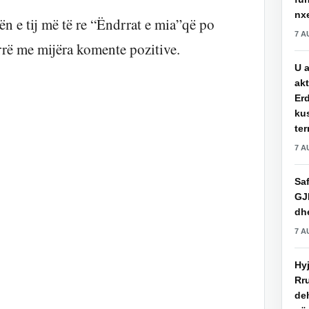
nxe
 e tij më të re “Ëndrrat e mia”që po
7 A
rë me mijëra komente pozitive.
U a
akt
Erd
ku
ter
7 A
Saf
GJ
dhe
7 A
Hy
Rru
de