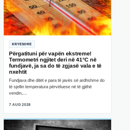
KRYESORE
Përgatituni për vapën ekstreme!
Termometri ngjitet deri në 41°C në
fundjavë, ja sa do të zgjasë vala e të
nxehtit
Fundjava dhe ditët e para të javës së ardhshme do
të sjellin temperatura përvëluese në të gjithë
vendin,…
7 AUG 2026