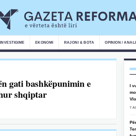
INVESTIGIME
EKONOMI
RAJONI & BOTA
OPINION / ANAL
ën gati bashkëpunimin e
I v
hur shqiptar
mot
Vlo
7 A
Pë
Ter
fun