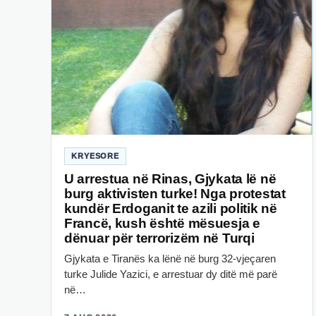
KRYESORE
U arrestua në Rinas, Gjykata lë në
burg aktivisten turke! Nga protestat
kundër Erdoganit te azili politik në
Francë, kush është mësuesja e
dënuar për terrorizëm në Turqi
Gjykata e Tiranës ka lënë në burg 32-vjeçaren
turke Julide Yazici, e arrestuar dy ditë më parë
në…