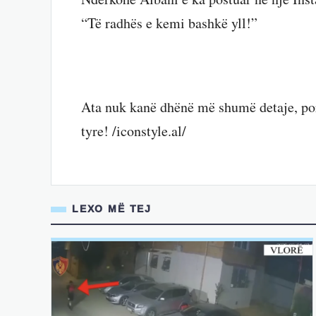
“Të radhës e kemi bashkë yll!”
Ata nuk kanë dhënë më shumë detaje, po
tyre! /iconstyle.al/
LEXO MË TEJ