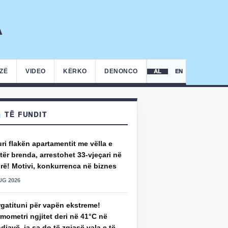
IZË
VIDEO
KËRKO
DENONCO
AL
EN
TË FUNDIT
uri flakën apartamentit me vëlla e
ër brenda, arrestohet 33-vjeçari në
rë! Motivi, konkurrenca në biznes
UG 2026
rgatituni për vapën ekstreme!
mometri ngjitet deri në 41°C në
djavë, ja sa do të zgjasë vala e të