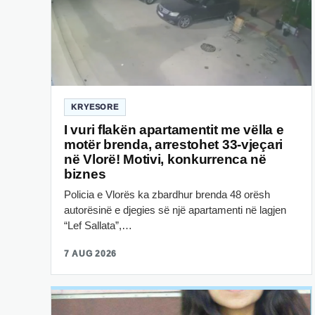
KRYESORE
I vuri flakën apartamentit me vëlla e
motër brenda, arrestohet 33-vjeçari
në Vlorë! Motivi, konkurrenca në
biznes
Policia e Vlorës ka zbardhur brenda 48 orësh
autorësinë e djegies së një apartamenti në lagjen
“Lef Sallata”,…
7 AUG 2026