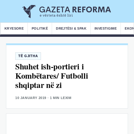
KRYESORE
POLITIKË
DREJTËSI & SPAK
INVESTIGIME
EKO
TË GJITHA
Shuhet ish-portieri i
Kombëtares/ Futbolli
shqiptar në zi
10 JANUARY 2019
· 1 MIN LEXIM