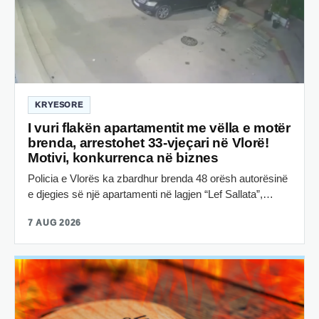
KRYESORE
I vuri flakën apartamentit me vëlla e motër
brenda, arrestohet 33-vjeçari në Vlorë!
Motivi, konkurrenca në biznes
Policia e Vlorës ka zbardhur brenda 48 orësh autorësinë
e djegies së një apartamenti në lagjen “Lef Sallata”,…
7 AUG 2026