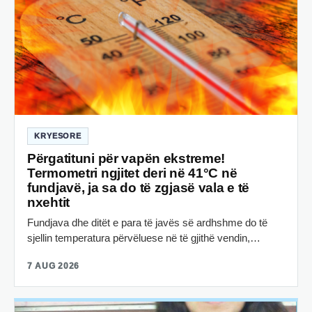
KRYESORE
Përgatituni për vapën ekstreme!
Termometri ngjitet deri në 41°C në
fundjavë, ja sa do të zgjasë vala e të
nxehtit
Fundjava dhe ditët e para të javës së ardhshme do të
sjellin temperatura përvëluese në të gjithë vendin,…
7 AUG 2026