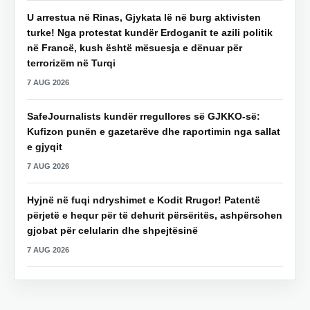
U arrestua në Rinas, Gjykata lë në burg aktivisten
turke! Nga protestat kundër Erdoganit te azili politik
në Francë, kush është mësuesja e dënuar për
terrorizëm në Turqi
7 AUG 2026
SafeJournalists kundër rregullores së GJKKO-së:
Kufizon punën e gazetarëve dhe raportimin nga sallat
e gjyqit
7 AUG 2026
Hyjnë në fuqi ndryshimet e Kodit Rrugor! Patentë
përjetë e hequr për të dehurit përsëritës, ashpërsohen
gjobat për celularin dhe shpejtësinë
7 AUG 2026