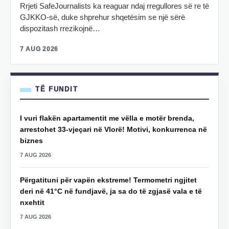
Rrjeti SafeJournalists ka reaguar ndaj rregullores së re të
GJKKO-së, duke shprehur shqetësim se një sërë
dispozitash rrezikojnë…
7 AUG 2026
TË FUNDIT
I vuri flakën apartamentit me vëlla e motër brenda,
arrestohet 33-vjeçari në Vlorë! Motivi, konkurrenca në
biznes
7 AUG 2026
Përgatituni për vapën ekstreme! Termometri ngjitet
deri në 41°C në fundjavë, ja sa do të zgjasë vala e të
nxehtit
7 AUG 2026