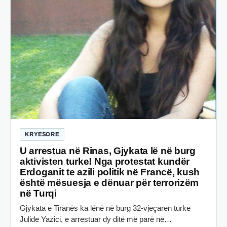
KRYESORE
U arrestua në Rinas, Gjykata lë në burg
aktivisten turke! Nga protestat kundër
Erdoganit te azili politik në Francë, kush
është mësuesja e dënuar për terrorizëm
në Turqi
Gjykata e Tiranës ka lënë në burg 32-vjeçaren turke
Julide Yazici, e arrestuar dy ditë më parë në…