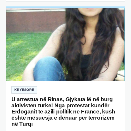
KRYESORE
U arrestua në Rinas, Gjykata lë në burg
aktivisten turke! Nga protestat kundër
Erdoganit te azili politik në Francë, kush
është mësuesja e dënuar për terrorizëm
në Turqi