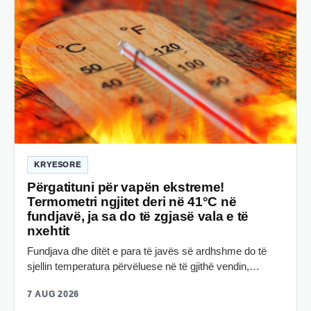
KRYESORE
Përgatituni për vapën ekstreme!
Termometri ngjitet deri në 41°C në
fundjavë, ja sa do të zgjasë vala e të
nxehtit
Fundjava dhe ditët e para të javës së ardhshme do të
sjellin temperatura përvëluese në të gjithë vendin,…
7 AUG 2026