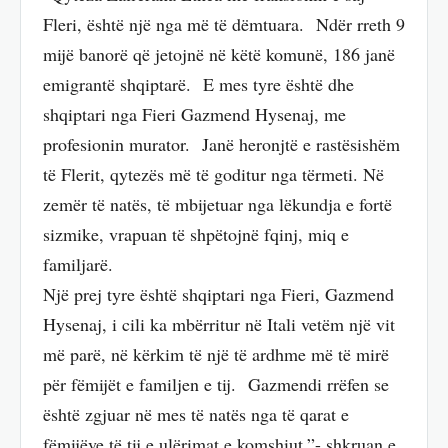
Fleri, është një nga më të dëmtuara. Ndër rreth 9
mijë banorë që jetojnë në këtë komunë, 186 janë
emigrantë shqiptarë. E mes tyre është dhe
shqiptari nga Fieri Gazmend Hysenaj, me
profesionin murator. Janë heronjtë e rastësishëm
të Flerit, qytezës më të goditur nga tërmeti. Në
zemër të natës, të mbijetuar nga lëkundja e fortë
sizmike, vrapuan të shpëtojnë fqinj, miq e
familjarë.
Një prej tyre është shqiptari nga Fieri, Gazmend
Hysenaj, i cili ka mbërritur në Itali vetëm një vit
më parë, në kërkim të një të ardhme më të mirë
për fëmijët e familjen e tij. Gazmendi rrëfen se
është zgjuar në mes të natës nga të qarat e
fëmijëve të tij e ulërimat e komshiut.”- shkruan e