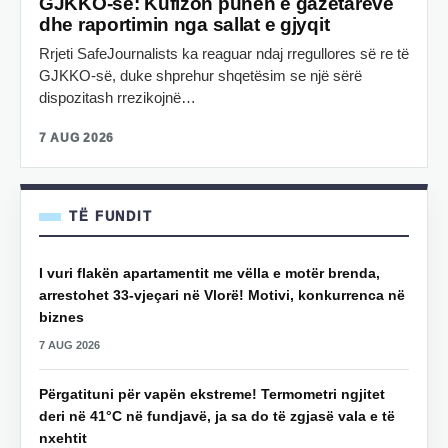
GJKKO-së: Kufizon punën e gazetarëve
dhe raportimin nga sallat e gjyqit
Rrjeti SafeJournalists ka reaguar ndaj rregullores së re të
GJKKO-së, duke shprehur shqetësim se një sërë
dispozitash rrezikojnë…
7 AUG 2026
TË FUNDIT
I vuri flakën apartamentit me vëlla e motër brenda,
arrestohet 33-vjeçari në Vlorë! Motivi, konkurrenca në
biznes
7 AUG 2026
Përgatituni për vapën ekstreme! Termometri ngjitet
deri në 41°C në fundjavë, ja sa do të zgjasë vala e të
nxehtit