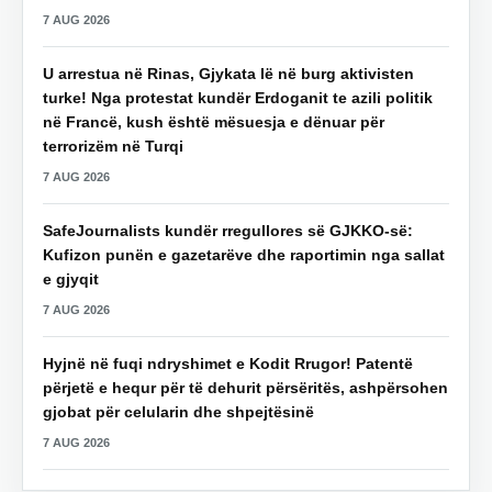
7 AUG 2026
U arrestua në Rinas, Gjykata lë në burg aktivisten
turke! Nga protestat kundër Erdoganit te azili politik
në Francë, kush është mësuesja e dënuar për
terrorizëm në Turqi
7 AUG 2026
SafeJournalists kundër rregullores së GJKKO-së:
Kufizon punën e gazetarëve dhe raportimin nga sallat
e gjyqit
7 AUG 2026
Hyjnë në fuqi ndryshimet e Kodit Rrugor! Patentë
përjetë e hequr për të dehurit përsëritës, ashpërsohen
gjobat për celularin dhe shpejtësinë
7 AUG 2026