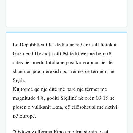
La Repubblica i ka dedikuar një artikull fierakut
Gazmend Hysnaj i cili është kthyer në hero të
ditës për mediat italiane pasi ka vrapuar për të
shpëtuar jetë njerëzish pas rënies së tërmetit në
Siçili.
Kujtojmë që një ditë më parë një tërmet me
magnitude 4.8, goditi Siҫilinë në orën 03:18 në
pjesën e vullkanit Etna, që cilësohet si më aktivi
në Europë.
“Qyteza Zafferana Etnea me fraksionin e saj