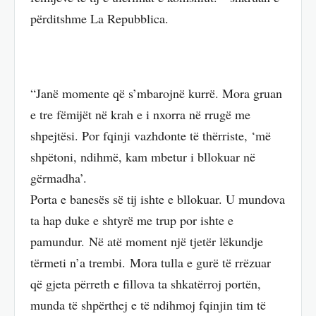
përditshme La Repubblica.
“Janë momente që s’mbarojnë kurrë. Mora gruan
e tre fëmijët në krah e i nxorra në rrugë me
shpejtësi. Por fqinji vazhdonte të thërriste, ‘më
shpëtoni, ndihmë, kam mbetur i bllokuar në
gërmadha’.
Porta e banesës së tij ishte e bllokuar. U mundova
ta hap duke e shtyrë me trup por ishte e
pamundur. Në atë moment një tjetër lëkundje
tërmeti n’a trembi. Mora tulla e gurë të rrëzuar
që gjeta përreth e fillova ta shkatërroj portën,
munda të shpërthej e të ndihmoj fqinjin tim të