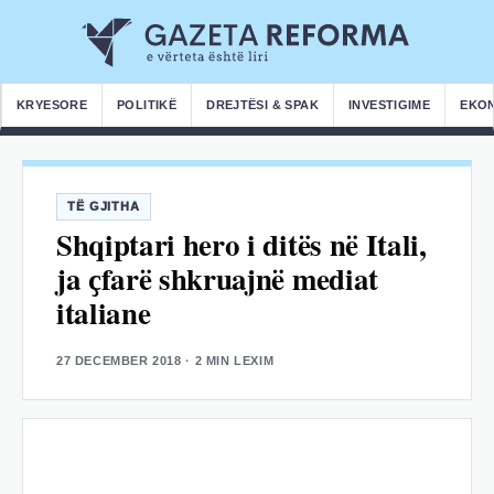
KRYESORE
POLITIKË
DREJTËSI & SPAK
INVESTIGIME
EKO
TË GJITHA
Shqiptari hero i ditës në Itali,
ja ҫfarë shkruajnë mediat
italiane
27 DECEMBER 2018
· 2 MIN LEXIM