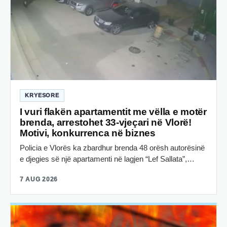
KRYESORE
I vuri flakën apartamentit me vëlla e motër
brenda, arrestohet 33-vjeçari në Vlorë!
Motivi, konkurrenca në biznes
Policia e Vlorës ka zbardhur brenda 48 orësh autorësinë
e djegies së një apartamenti në lagjen “Lef Sallata”,…
7 AUG 2026