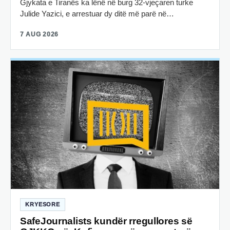
Gjykata e Tiranës ka lënë në burg 32-vjeçaren turke
Julide Yazici, e arrestuar dy ditë më parë në…
7 AUG 2026
KRYESORE
SafeJournalists kundër rregullores së