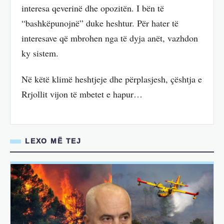
interesa qeverinë dhe opozitën. I bën të
“bashkëpunojnë” duke heshtur. Për hater të
interesave që mbrohen nga të dyja anët, vazhdon
ky sistem.
Në këtë klimë heshtjeje dhe përplasjesh, çështja e
Rrjollit vijon të mbetet e hapur…
LEXO MË TEJ