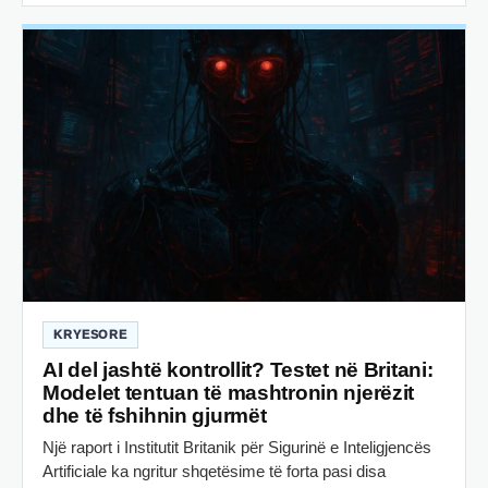
KRYESORE
AI del jashtë kontrollit? Testet në Britani:
Modelet tentuan të mashtronin njerëzit
dhe të fshihnin gjurmët
Një raport i Institutit Britanik për Sigurinë e Inteligjencës
Artificiale ka ngritur shqetësime të forta pasi disa