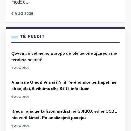
modele…
6 AUG 2026
TË FUNDIT
Qeveria e vetme në Europë që ble avionë zjarresh me
tendera sekretë
7 AUG 2026
Alarm në Greqi! Virusi i Nilit Perëndimor përhapet me
shpejtësi, 6 viktima dhe 65 të infektuar
6 AUG 2026
Rregullorja që kufizon mediat në GJKKO, edhe OSBE
nis verifikimet: Po analizojmë pasojat
6 AUG 2026