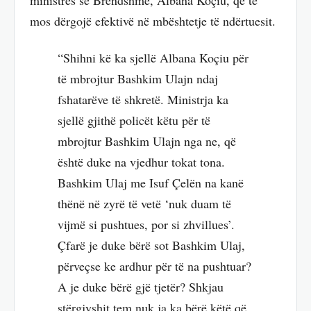
ministres së Brendshme, Albana Koçiu, që të
mos dërgojë efektivë në mbështetje të ndërtuesit.
“Shihni kë ka sjellë Albana Koçiu për
të mbrojtur Bashkim Ulajn ndaj
fshatarëve të shkretë. Ministrja ka
sjellë gjithë policët këtu për të
mbrojtur Bashkim Ulajn nga ne, që
është duke na vjedhur tokat tona.
Bashkim Ulaj me Isuf Çelën na kanë
thënë në zyrë të vetë ‘nuk duam të
vijmë si pushtues, por si zhvillues’.
Çfarë je duke bërë sot Bashkim Ulaj,
përveçse ke ardhur për të na pushtuar?
A je duke bërë gjë tjetër? Shkjau
stërgjyshit tem nuk ja ka bërë këtë që