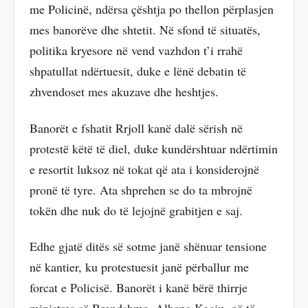
me Policinë, ndërsa çështja po thellon përplasjen
mes banorëve dhe shtetit. Në sfond të situatës,
politika kryesore në vend vazhdon t’i rrahë
shpatullat ndërtuesit, duke e lënë debatin të
zhvendoset mes akuzave dhe heshtjes.
Banorët e fshatit Rrjoll kanë dalë sërish në
protestë këtë të diel, duke kundërshtuar ndërtimin
e resortit luksoz në tokat që ata i konsiderojnë
pronë të tyre. Ata shprehen se do ta mbrojnë
tokën dhe nuk do të lejojnë grabitjen e saj.
Edhe gjatë ditës së sotme janë shënuar tensione
në kantier, ku protestuesit janë përballur me
forcat e Policisë. Banorët i kanë bërë thirrje