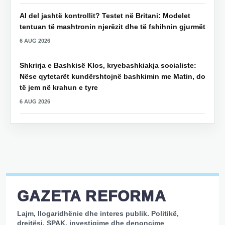
AI del jashtë kontrollit? Testet në Britani: Modelet
tentuan të mashtronin njerëzit dhe të fshihnin gjurmët
6 AUG 2026
Shkrirja e Bashkisë Klos, kryebashkiakja socialiste:
Nëse qytetarët kundërshtojnë bashkimin me Matin, do
të jem në krahun e tyre
6 AUG 2026
GAZETA REFORMA
Lajm, llogaridhënie dhe interes publik. Politikë,
drejtësi, SPAK, investigime dhe denoncime