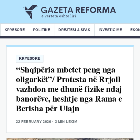
KRYESORE
POLITIKË
DREJTËSI & SPAK
INVESTIGIME
EKO
KRYESORE
“Shqipëria mbetet peng nga
oligarkët”/ Protesta në Rrjoll
vazhdon me dhunë fizike ndaj
banorëve, heshtje nga Rama e
Berisha për Ulajn
22 FEBRUARY 2026
· 3 MIN LEXIM