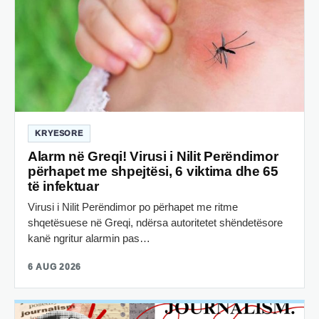
KRYESORE
Alarm në Greqi! Virusi i Nilit Perëndimor
përhapet me shpejtësi, 6 viktima dhe 65
të infektuar
Virusi i Nilit Perëndimor po përhapet me ritme
shqetësuese në Greqi, ndërsa autoritetet shëndetësore
kanë ngritur alarmin pas…
6 AUG 2026