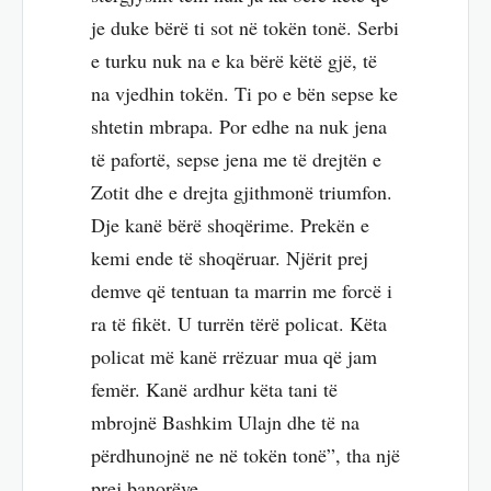
je duke bërë ti sot në tokën tonë. Serbi
e turku nuk na e ka bërë këtë gjë, të
na vjedhin tokën. Ti po e bën sepse ke
shtetin mbrapa. Por edhe na nuk jena
të pafortë, sepse jena me të drejtën e
Zotit dhe e drejta gjithmonë triumfon.
Dje kanë bërë shoqërime. Prekën e
kemi ende të shoqëruar. Njërit prej
demve që tentuan ta marrin me forcë i
ra të fikët. U turrën tërë policat. Këta
policat më kanë rrëzuar mua që jam
femër. Kanë ardhur këta tani të
mbrojnë Bashkim Ulajn dhe të na
përdhunojnë ne në tokën tonë”, tha një
prej banorëve.