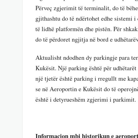
Përveç zgjerimit të terminalit, do të bëh
gjithashtu do të ndërtohet edhe sistemi i
të lidhë platformën dhe pistën. Për shkak 
do të përdoret ngjitja në bord e udhëtarë
Aktualisht ndodhen dy parkingje para ter
Kukësit. Një parking është për udhëtarë
një tjetër është parking i rregullt me kap
se në Aeroportin e Kukësit do të operojn
është i detyrueshëm zgjerimi i parkimit.
Informacion mbi historikun e aeroport