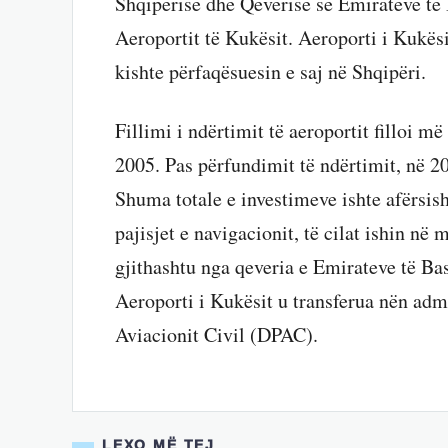
Shqipërisë dhe Qeverisë së Emirateve të
Aeroportit të Kukësit. Aeroporti i Kukës
kishte përfaqësuesin e saj në Shqipëri.
Fillimi i ndërtimit të aeroportit filloi 
2005. Pas përfundimit të ndërtimit, në 20
Shuma totale e investimeve ishte afërsish
pajisjet e navigacionit, të cilat ishin në 
gjithashtu nga qeveria e Emirateve të B
Aeroporti i Kukësit u transferua nën adm
Aviacionit Civil (DPAC).
LEXO MË TEJ