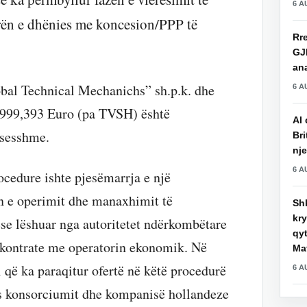
6 A
arën e dhënies me koncesion/PPP të
Rre
GJ
an
bal Technical Mechanichs” sh.p.k. dhe
6 A
7,999,393 Euro (pa TVSH) është
AI 
ksesshme.
Bri
nje
6 A
rocedure ishte pjesëmarrja e një
n e operimit dhe manaxhimit të
Shk
kry
ëse lëshuar nga autoritetet ndërkombëtare
qy
e/kontrate me operatorin ekonomik. Në
Mat
që ka paraqitur ofertë në këtë procedurë
6 A
es konsorciumit dhe kompanisë hollandeze