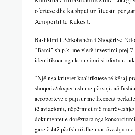
ofertave dhe ka shpallur fituesin për g
Aeroportit të Kukësit.
Bashkimi i Përkohshëm i Shoqërive “Glo
“Bami” sh.p.k. me vlerë investimi prej 
identifikuar nga komisioni si oferta e su
“Një nga kriteret kualifikuese të kësaj p
shoqerie/ekspertesh me përvojë në fushë
aeroporteve e pajisur me licencat përkat
të aviacionit, nëpërmjet një marrëveshj
dokumentet e dorëzuara nga konsorciumi 
gare është përfshirë dhe marrëveshja m