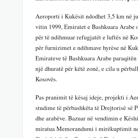
Aeroporti i Kukësit ndodhet 3,5 km në jug
vitin 1999, Emiratet e Bashkuara Arabe
për të ndihmuar refugjatët e luftës në Kos
për furnizimet e ndihmave hyrëse në Kukë
Emirateve të Bashkuara Arabe paraqitën i
një dhuratë për këtë zonë, e cila u përba
Kosovës.
Pas pranimit të kësaj ideje, projekti i Ae
studime të përbashkëta të Drejtorisë së 
dhe arabëve. Bazuar në vendimin e Këshill
miratua Memorandumi i mirëkuptimit nd