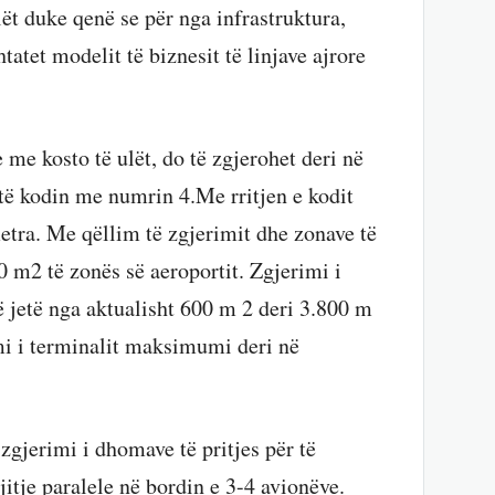
lët duke qenë se për nga infrastruktura,
htatet modelit të biznesit të linjave ajrore
e me kosto të ulët, do të zgjerohet deri në
etë kodin me numrin 4.Me rritjen e kodit
 metra. Me qëllim të zgjerimit dhe zonave të
0 m2 të zonës së aeroportit. Zgjerimi i
ë jetë nga aktualisht 600 m 2 deri 3.800 m
imi i terminalit maksimumi deri në
 zgjerimi i dhomave të pritjes për të
itje paralele në bordin e 3-4 avionëve.