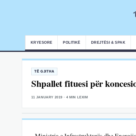
KRYESORE
POLITIKË
DREJTËSI & SPAK
TË GJITHA
Shpallet fituesi për koncesi
11 JANUARY 2019
· 4 MIN LEXIM
Ministria e Infrastrukturës dhe Energjis