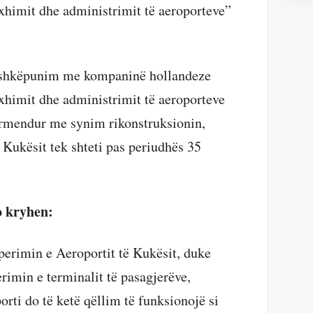
imit dhe administrimit të aeroporteve”
ashkëpunim me kompaninë hollandeze
imit dhe administrimit të aeroporteve
përmendur me synim rikonstruksionin,
 Kukësit tek shteti pas periudhës 35
o kryhen:
perimin e Aeroportit të Kukësit, duke
erimin e terminalit të pasagjerëve,
orti do të ketë qëllim të funksionojë si