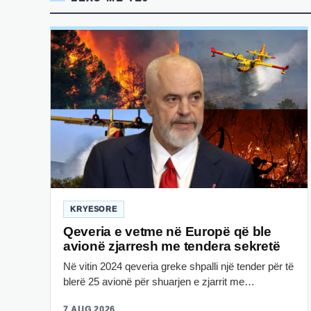
KRYESORE
Qeveria e vetme në Europë që ble
avionë zjarresh me tendera sekretë
Në vitin 2024 qeveria greke shpalli një tender për të
blerë 25 avionë për shuarjen e zjarrit me…
7 AUG 2026