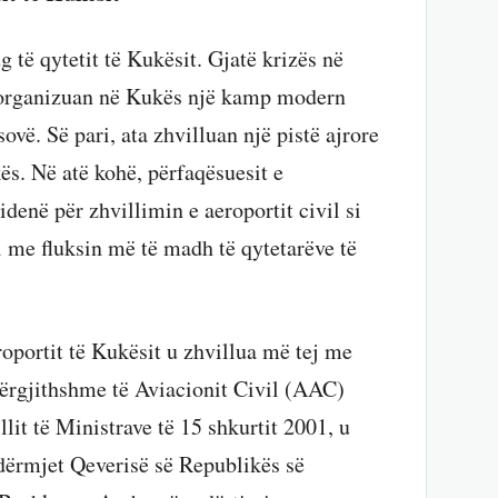
 të qytetit të Kukësit. Gjatë krizës në
 organizuan në Kukës një kamp modern
ovë. Së pari, ata zhvilluan një pistë ajrore
s. Në atë kohë, përfaqësuesit e
denë për zhvillimin e aeroportit civil si
ll me fluksin më të madh të qytetarëve të
roportit të Kukësit u zhvillua më tej me
Përgjithshme të Aviacionit Civil (AAC)
it të Ministrave të 15 shkurtit 2001, u
ërmjet Qeverisë së Republikës së