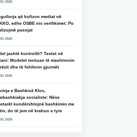
UG 2026
gullorja që kufizon mediat në
KKO, edhe OSBE nis verifikimet: Po
alizojmë pasojat
UG 2026
del jashtë kontrollit? Testet në
tani: Modelet tentuan të mashtronin
rëzit dhe të fshihnin gjurmët
UG 2026
rirja e Bashkisë Klos,
ebashkiakja socialiste: Nëse
tetarët kundërshtojnë bashkimin me
in, do të jem në krahun e tyre
UG 2026