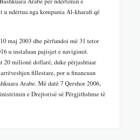
 Bashkuara Arabe për ndërtimin e
it u ndërtua nga kompania Al-kharafi që
më 10 maj 2003 dhe përfundoi më 31 tetor
16 u instaluan pajisjet e navigimit.
t 20 milionë dollarë, duke përjashtuar
marrëveshjen fillestare, por u financuan
ashkuara Arabe. Më datë 7 Qershor 2006,
inistrimin e Drejtorisë së Përgjithshme të