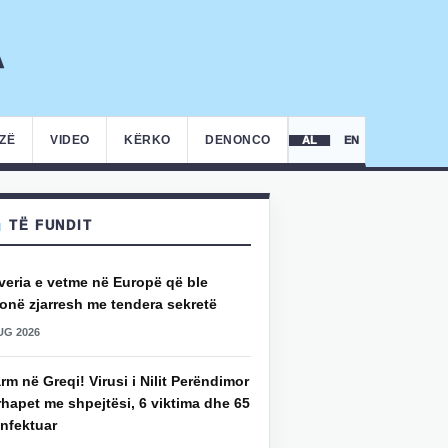
IZË
VIDEO
KËRKO
DENONCO
AL
EN
TË FUNDIT
veria e vetme në Europë që ble
onë zjarresh me tendera sekretë
UG 2026
rm në Greqi! Virusi i Nilit Perëndimor
hapet me shpejtësi, 6 viktima dhe 65
infektuar