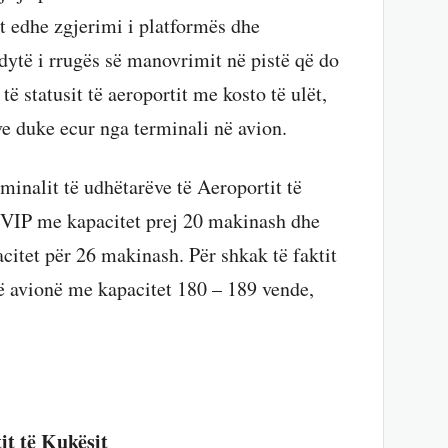
et edhe zgjerimi i platformës dhe
 dytë i rrugës së manovrimit në pistë që do
të statusit të aeroportit me kosto të ulët,
ve duke ecur nga terminali në avion.
minalit të udhëtarëve të Aeroportit të
t VIP me kapacitet prej 20 makinash dhe
acitet për 26 makinash. Për shkak të faktit
ë avionë me kapacitet 180 – 189 vende,
it të Kukësit