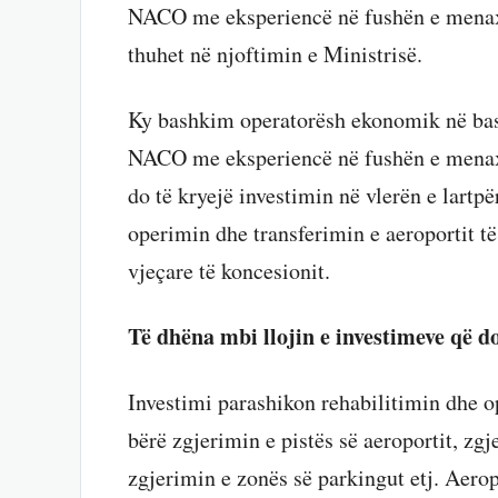
NACO me eksperiencë në fushën e menaxh
thuhet në njoftimin e Ministrisë.
Ky bashkim operatorësh ekonomik në b
NACO me eksperiencë në fushën e menaxh
do të kryejë investimin në vlerën e lart
operimin dhe transferimin e aeroportit të
vjeçare të koncesionit.
Të dhëna mbi llojin e investimeve që d
Investimi parashikon rehabilitimin dhe o
bërë zgjerimin e pistës së aeroportit, zgj
zgjerimin e zonës së parkingut etj. Aerop