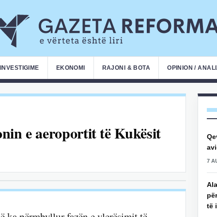
INVESTIGIME
EKONOMI
RAJONI & BOTA
OPINION / ANAL
onin e aeroportit të Kukësit
Qe
avi
7 A
Ala
për
të 
ë ka përmbyllur fazën e vlerësimit të