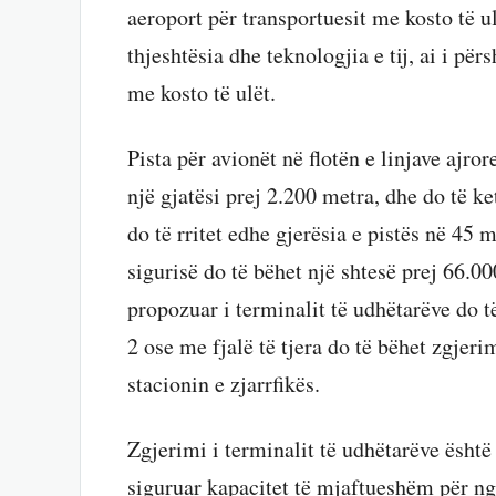
aeroport për transportuesit me kosto të u
thjeshtësia dhe teknologjia e tij, ai i përs
me kosto të ulët.
Pista për avionët në flotën e linjave ajror
një gjatësi prej 2.200 metra, dhe do të k
do të rritet edhe gjerësia e pistës në 45
sigurisë do të bëhet një shtesë prej 66.00
propozuar i terminalit të udhëtarëve do t
2 ose me fjalë të tjera do të bëhet zgjer
stacionin e zjarrfikës.
Zgjerimi i terminalit të udhëtarëve është
siguruar kapacitet të mjaftueshëm për ngj