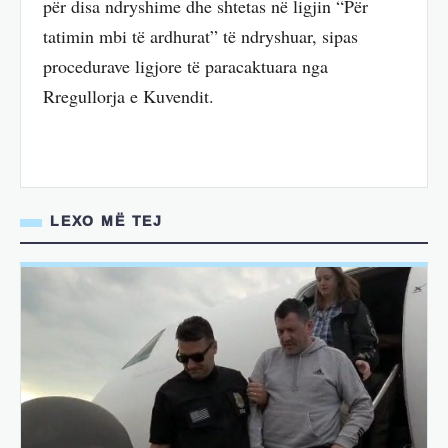
për disa ndryshime dhe shtetas në ligjin “Për
tatimin mbi të ardhurat” të ndryshuar, sipas
procedurave ligjore të paracaktuara nga
Rregullorja e Kuvendit.
LEXO MË TEJ