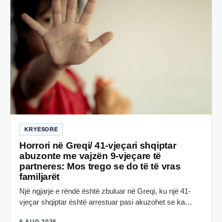
KRYESORE
Horrori në Greqi/ 41-vjeçari shqiptar
abuzonte me vajzën 9-vjeçare të
partneres: Mos trego se do të të vras
familjarët
Një ngjarje e rëndë është zbuluar në Greqi, ku një 41-
vjeçar shqiptar është arrestuar pasi akuzohet se ka…
6 AUG 2026