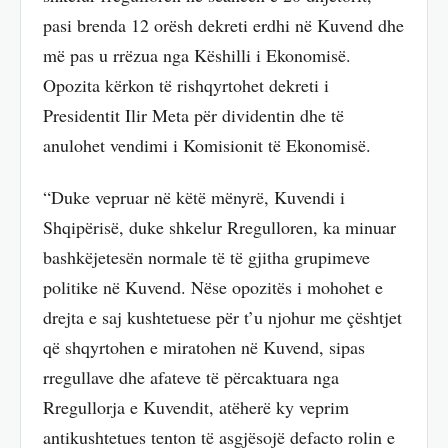
pasi brenda 12 orësh dekreti erdhi në Kuvend dhe
më pas u rrëzua nga Këshilli i Ekonomisë.
Opozita kërkon të rishqyrtohet dekreti i
Presidentit Ilir Meta për dividentin dhe të
anulohet vendimi i Komisionit të Ekonomisë.
“Duke vepruar në këtë mënyrë, Kuvendi i
Shqipërisë, duke shkelur Rregulloren, ka minuar
bashkëjetesën normale të të gjitha grupimeve
politike në Kuvend. Nëse opozitës i mohohet e
drejta e saj kushtetuese për t’u njohur me çështjet
që shqyrtohen e miratohen në Kuvend, sipas
rregullave dhe afateve të përcaktuara nga
Rregullorja e Kuvendit, atëherë ky veprim
antikushtetues tenton të asgjësojë defacto rolin e