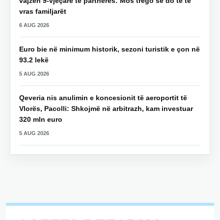
vajzën 9-vjeçare të partneres: Mos trego se do të të
vras familjarët
6 AUG 2026
Euro bie në minimum historik, sezoni turistik e çon në
93.2 lekë
5 AUG 2026
Qeveria nis anulimin e koncesionit të aeroportit të
Vlorës, Pacolli: Shkojmë në arbitrazh, kam investuar
320 mln euro
5 AUG 2026