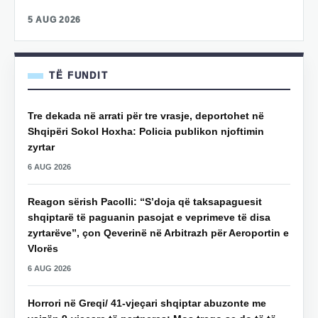
5 AUG 2026
TË FUNDIT
Tre dekada në arrati për tre vrasje, deportohet në
Shqipëri Sokol Hoxha: Policia publikon njoftimin
zyrtar
6 AUG 2026
Reagon sërish Pacolli: “S’doja që taksapaguesit
shqiptarë të paguanin pasojat e veprimeve të disa
zyrtarëve”, çon Qeverinë në Arbitrazh për Aeroportin e
Vlorës
6 AUG 2026
Horrori në Greqi/ 41-vjeçari shqiptar abuzonte me