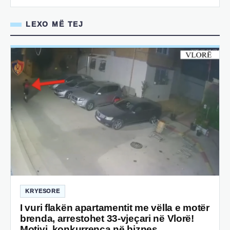
LEXO MË TEJ
KRYESORE
I vuri flakën apartamentit me vëlla e motër
brenda, arrestohet 33-vjeçari në Vlorë!
Motivi, konkurrenca në biznes