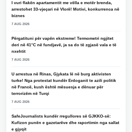
I vuri flakën apartamentit me vëlla e motër brenda,
arrestohet 33-vjeçari në Vlorë! Motivi, konkurrenca në
biznes
7 AUG 2026
Përgatituni për vapën ekstreme! Termometri ngjitet
deri në 41°C në fundjavë, ja sa do të zgjasë vala e të
nxehtit
7 AUG 2026
U arrestua në Rinas, Gjykata lë në burg aktivisten
turke! Nga protestat kundër Erdoganit te azili politik
në Francë, kush është mësuesja e dënuar për
terrorizëm në Turqi
7 AUG 2026
SafeJournalists kundër rregullores së GJKKO-së:
Kufizon punën e gazetarëve dhe raportimin nga sallat
e gjyqit