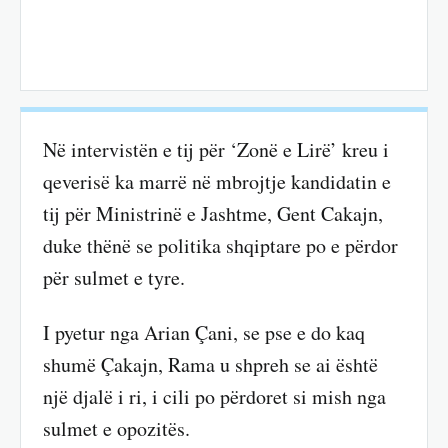
Në intervistën e tij për ‘Zonë e Lirë’ kreu i
qeverisë ka marrë në mbrojtje kandidatin e
tij për Ministrinë e Jashtme, Gent Cakajn,
duke thënë se politika shqiptare po e përdor
për sulmet e tyre.
I pyetur nga Arian Çani, se pse e do kaq
shumë Çakajn, Rama u shpreh se ai është
një djalë i ri, i cili po përdoret si mish nga
sulmet e opozitës.