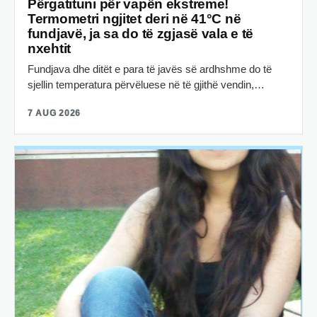
Përgatituni për vapën ekstreme!
Termometri ngjitet deri në 41°C në
fundjavë, ja sa do të zgjasë vala e të
nxehtit
Fundjava dhe ditët e para të javës së ardhshme do të
sjellin temperatura përvëluese në të gjithë vendin,…
7 AUG 2026