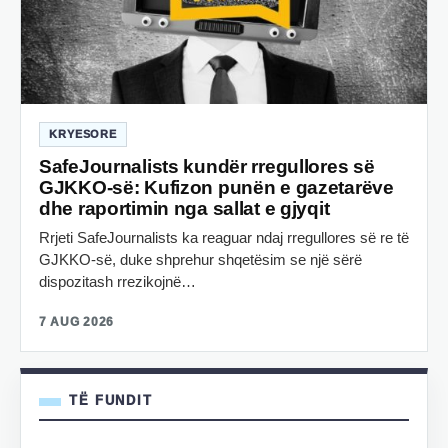
KRYESORE
SafeJournalists kundër rregullores së
GJKKO-së: Kufizon punën e gazetarëve
dhe raportimin nga sallat e gjyqit
Rrjeti SafeJournalists ka reaguar ndaj rregullores së re të
GJKKO-së, duke shprehur shqetësim se një sërë
dispozitash rrezikojnë…
7 AUG 2026
TË FUNDIT