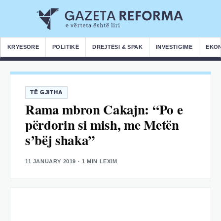
KRYESORE
POLITIKË
DREJTËSI & SPAK
INVESTIGIME
EKO
TË GJITHA
Rama mbron Cakajn: “Po e
përdorin si mish, me Metën
s’bëj shaka”
11 JANUARY 2019
· 1 MIN LEXIM