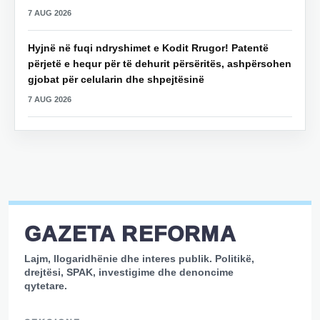
7 AUG 2026
Hyjnë në fuqi ndryshimet e Kodit Rrugor! Patentë
përjetë e hequr për të dehurit përsëritës, ashpërsohen
gjobat për celularin dhe shpejtësinë
7 AUG 2026
GAZETA REFORMA
Lajm, llogaridhënie dhe interes publik. Politikë,
drejtësi, SPAK, investigime dhe denoncime
qytetare.