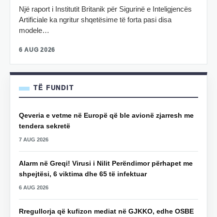
Një raport i Institutit Britanik për Sigurinë e Inteligjencës
Artificiale ka ngritur shqetësime të forta pasi disa
modele…
6 AUG 2026
TË FUNDIT
Qeveria e vetme në Europë që ble avionë zjarresh me
tendera sekretë
7 AUG 2026
Alarm në Greqi! Virusi i Nilit Perëndimor përhapet me
shpejtësi, 6 viktima dhe 65 të infektuar
6 AUG 2026
Rregullorja që kufizon mediat në GJKKO, edhe OSBE