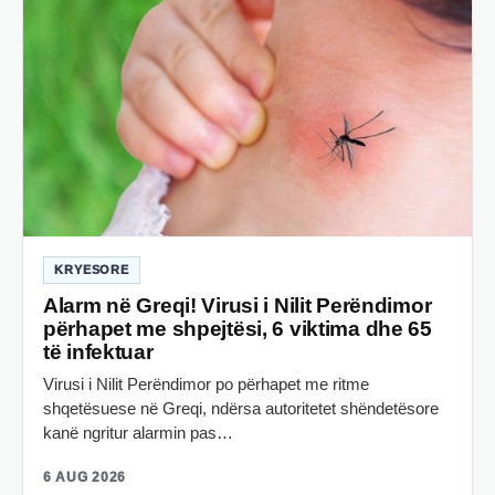
KRYESORE
Alarm në Greqi! Virusi i Nilit Perëndimor
përhapet me shpejtësi, 6 viktima dhe 65
të infektuar
Virusi i Nilit Perëndimor po përhapet me ritme
shqetësuese në Greqi, ndërsa autoritetet shëndetësore
kanë ngritur alarmin pas…
6 AUG 2026