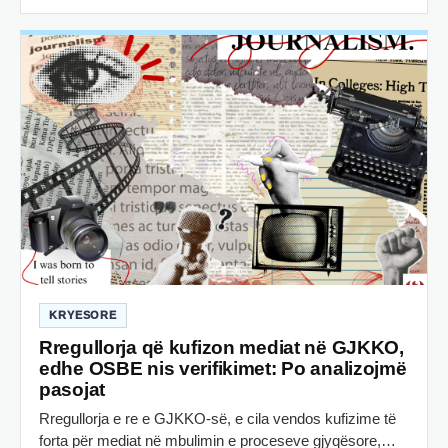
KRYESORE
Rregullorja që kufizon mediat në GJKKO,
edhe OSBE nis verifikimet: Po analizojmë
pasojat
Rregullorja e re e GJKKO-së, e cila vendos kufizime të
forta për mediat në mbulimin e proceseve gjyqësore,…