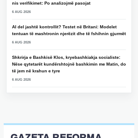
nis verifikimet: Po analizojmë pasojat
6 AUG 2026
AI del jashtë kontrollit? Testet në Britani: Modelet
tentuan të mashtronin njerëzit dhe të fshihnin gjurmët
6 AUG 2026
Shkrirja e Bashkisë Klos, kryebashkiakja socialiste:
Nëse qytetarët kundërshtojnë bashkimin me Matin, do
të jem në krahun e tyre
6 AUG 2026
GAZETA REFORMA