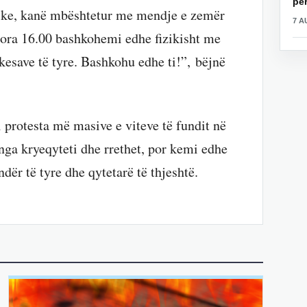
për
tnike, kanë mbështetur me mendje e zemër
7 A
 ora 16.00 bashkohemi edhe fizikisht me
kesave të tyre. Bashkohu edhe ti!”, bëjnë
i protesta më masive e viteve të fundit në
nga kryeqyteti dhe rrethet, por kemi edhe
dër të tyre dhe qytetarë të thjeshtë.