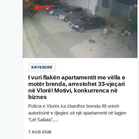
KRYESORE
I vuri flakën apartamentit me vëlla e
motër brenda, arrestohet 33-vjeçari
në Vlorë! Motivi, konkurrenca në
biznes
Policia e Vlorës ka zbardhur brenda 48 orësh
autorësinë e djegies së një apartamenti në lagjen
“Lef Sallata”,…
7 AUG 2026