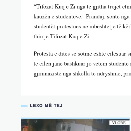
“Tifozat Kuq e Zi nga të gjitha trojet e
kauzën e studentëve. Prandaj, sonte nga
studentët protestues ne mbështetje të kër
thirrje Tifozat Kuq e Zi.
Protesta e ditës së sotme është cilësuar s
të cilën janë bashkuar jo vetëm studentë 
gjimnazistë nga shkolla të ndryshme, prin
LEXO MË TEJ