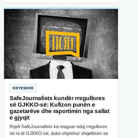
KRYESORE
SafeJournalists kundër rregullores
së GJKKO-së: Kufizon punën e
gazetarëve dhe raportimin nga sallat
e gjyqit
Rrjeti SafeJournalists ka reaguar ndaj rregullores
së re të GJKKO-së, duke shprehur shqetësim se