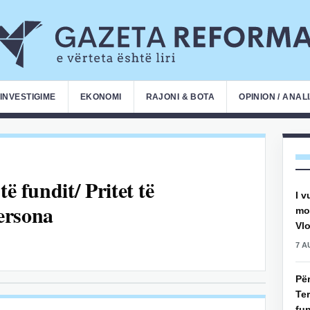
INVESTIGIME
EKONOMI
RAJONI & BOTA
OPINION / ANAL
ë fundit/ Pritet të
I v
ersona
mot
Vlo
7 A
Pë
Ter
fun