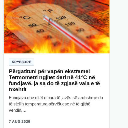
KRYESORE
Përgatituni për vapën ekstreme!
Termometri ngjitet deri në 41°C në
fundjavë, ja sa do të zgjasë vala e të
nxehtit
Fundjava dhe ditët e para të javës së ardhshme do
të sjellin temperatura përvëluese në të gjithë
vendin,…
7 AUG 2026