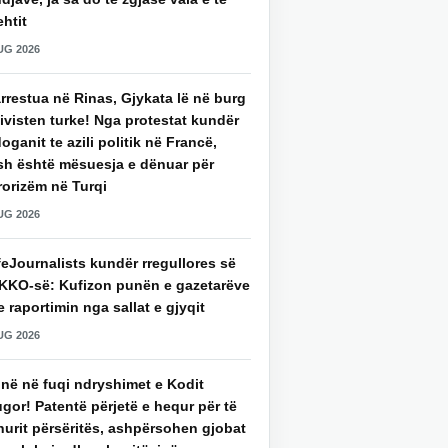
htit
UG 2026
rrestua në Rinas, Gjykata lë në burg
ivisten turke! Nga protestat kundër
oganit te azili politik në Francë,
sh është mësuesja e dënuar për
rorizëm në Turqi
UG 2026
eJournalists kundër rregullores së
KKO-së: Kufizon punën e gazetarëve
 raportimin nga sallat e gjyqit
UG 2026
jnë në fuqi ndryshimet e Kodit
gor! Patentë përjetë e hequr për të
hurit përsëritës, ashpërsohen gjobat