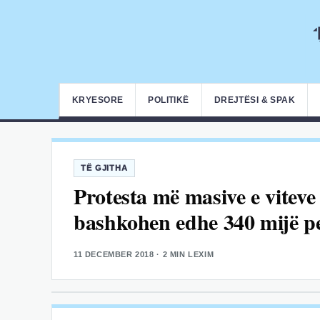
KRYESORE
POLITIKË
DREJTËSI & SPAK
TË GJITHA
Protesta më masive e viteve t
bashkohen edhe 340 mijë p
11 DECEMBER 2018
· 2 MIN LEXIM