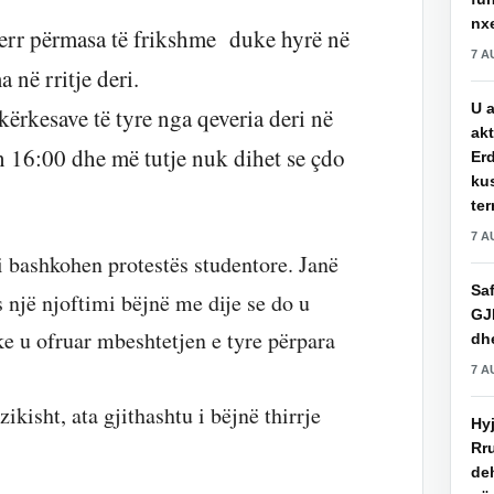
nxe
merr përmasa të frikshme duke hyrë në
7 A
a në rritje deri.
U a
 kërkesave të tyre nga qeveria deri në
akt
ën 16:00 dhe më tutje nuk dihet se çdo
Erd
ku
ter
7 A
i bashkohen protestës studentore. Janë
Saf
s një njoftimi bëjnë me dije se do u
GJ
e u ofruar mbeshtetjen e tyre përpara
dhe
7 A
ikisht, ata gjithashtu i bëjnë thirrje
Hy
Rru
de