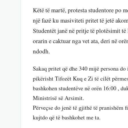
Këtë të martë, protesta studentore po 
një fazë ku masiviteti pritet të jetë akom
Studentët janë në pritje të plotësimit të
orarin e caktuar nga vet ata, deri në or
ndodh.
Sakaq pritet që dhe 340 mijë persona do 
pikërisht Tifozët Kuq e Zi të cilët përme
bashkohen studentëve në orën 16:00 , duk
Ministrisë së Arsimit.
Përveçse do jenë të gjithë të pranishëm fiz
kujtdo që të bashkohet me ta.