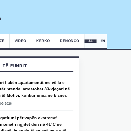
IZË
VIDEO
KËRKO
DENONCO
AL
EN
TË FUNDIT
uri flakën apartamentit me vëlla e
ër brenda, arrestohet 33-vjeçari në
rë! Motivi, konkurrenca në biznes
UG 2026
rgatituni për vapën ekstreme!
mometri ngjitet deri në 41°C në
djavë, ja sa do të zgjasë vala e të