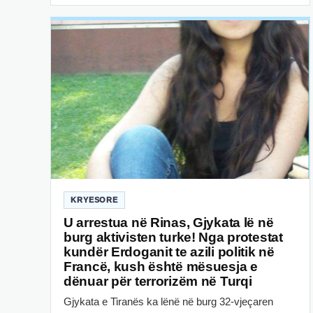
KRYESORE
U arrestua në Rinas, Gjykata lë në
burg aktivisten turke! Nga protestat
kundër Erdoganit te azili politik në
Francë, kush është mësuesja e
dënuar për terrorizëm në Turqi
Gjykata e Tiranës ka lënë në burg 32-vjeçaren