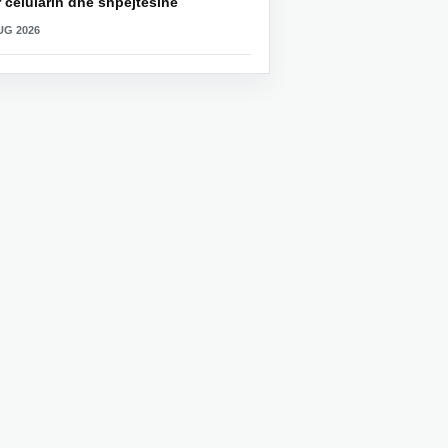
 celularin dhe shpejtësinë
UG 2026