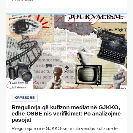
KRYESORE
Rregullorja që kufizon mediat në GJKKO,
edhe OSBE nis verifikimet: Po analizojmë
pasojat
Rregullorja e re e GJKKO-së, e cila vendos kufizime të