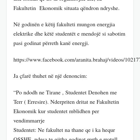
Fakultetin Ekonomik situata qëndron ndryshe.
Në godinën e këtij fakulteti mungon energjia
elektrike dhe këtë studentët e mendojë si sabotim
pasi godinat përreth kanë energji.
https://www.facebook.com/aranita.brahaj/videos/1021
Ja çfarë thuhet në një denoncim:
“Po ndodh ne Tirane , Studentet Denohen me
Terr ( Erresire). Nderpriten dritat ne Fakultetin
Ekonomik kur studentet mblidhen per
vendimmarrje
Studentet: Ne fakultet na thane qe i ka hequr
OSSHE, ndesa te gjitha godinat rreth e rrotull