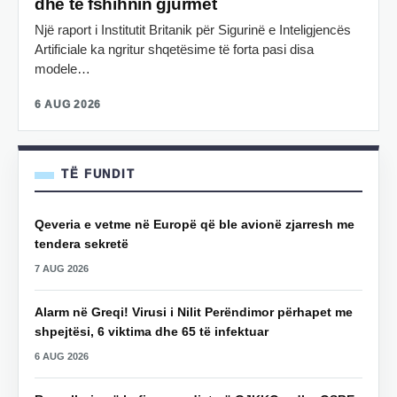
dhe të fshihnin gjurmët
Një raport i Institutit Britanik për Sigurinë e Inteligjencës
Artificiale ka ngritur shqetësime të forta pasi disa
modele…
6 AUG 2026
TË FUNDIT
Qeveria e vetme në Europë që ble avionë zjarresh me
tendera sekretë
7 AUG 2026
Alarm në Greqi! Virusi i Nilit Perëndimor përhapet me
shpejtësi, 6 viktima dhe 65 të infektuar
6 AUG 2026