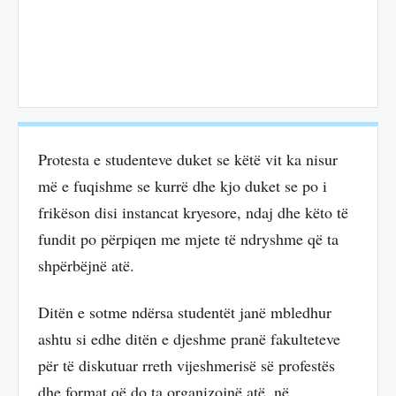
Protesta e studenteve duket se këtë vit ka nisur
më e fuqishme se kurrë dhe kjo duket se po i
frikëson disi instancat kryesore, ndaj dhe këto të
fundit po përpiqen me mjete të ndryshme që ta
shpërbëjnë atë.
Ditën e sotme ndërsa studentët janë mbledhur
ashtu si edhe ditën e djeshme pranë fakulteteve
për të diskutuar rreth vijeshmerisë së profestës
dhe format që do ta organizojnë atë, në