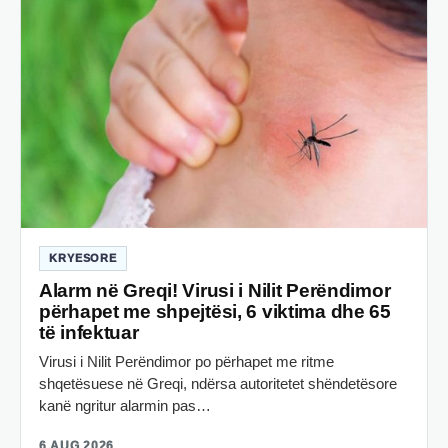
KRYESORE
Alarm në Greqi! Virusi i Nilit Perëndimor
përhapet me shpejtësi, 6 viktima dhe 65
të infektuar
Virusi i Nilit Perëndimor po përhapet me ritme
shqetësuese në Greqi, ndërsa autoritetet shëndetësore
kanë ngritur alarmin pas…
6 AUG 2026