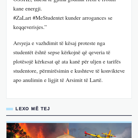
kane energji.
#ZaLart #MeStudentet kunder arrogances se
keqqeverisjes.”
Arsyeja e vazhdimit të kësaj proteste nga
studentët është sepse kërkojnë që qeveria të
plotësojë kërkesat që ata kanë për uljen e tarifës
studentore, përmirësimin e kushteve të konvikteve
apo anulimin e ligjit të Arsimit të Lartë.
LEXO MË TEJ